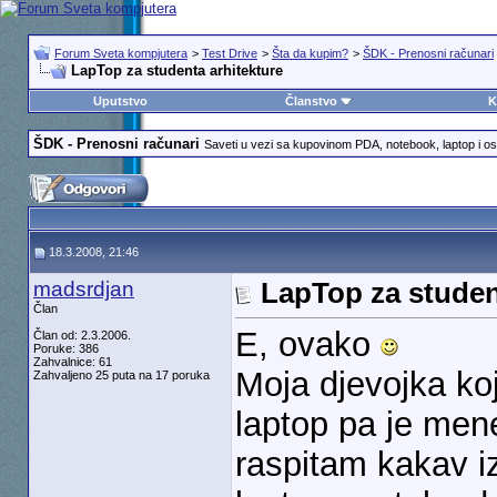
Forum Sveta kompjutera
>
Test Drive
>
Šta da kupim?
>
ŠDK - Prenosni računari
LapTop za studenta arhitekture
Uputstvo
Članstvo
K
ŠDK - Prenosni računari
Saveti u vezi sa kupovinom PDA, notebook, laptop i os
18.3.2008, 21:46
madsrdjan
LapTop za studen
Član
E, ovako
Član od: 2.3.2006.
Poruke: 386
Zahvalnice: 61
Moja djevojka koj
Zahvaljeno 25 puta na 17 poruka
laptop pa je men
raspitam kakav iz