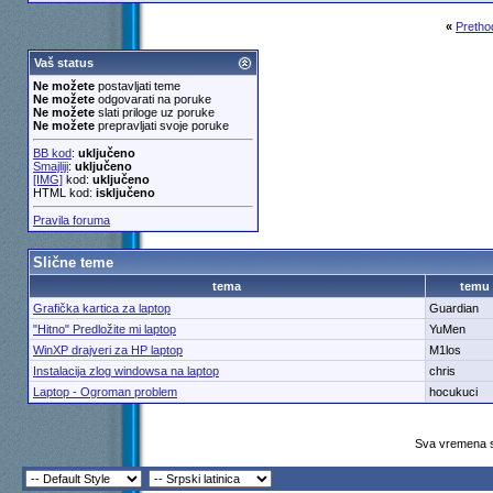
«
Pretho
Vaš status
Ne možete
postavljati teme
Ne možete
odgovarati na poruke
Ne možete
slati priloge uz poruke
Ne možete
prepravljati svoje poruke
BB kod
:
uključeno
Smajliji
:
uključeno
[IMG]
kod:
uključeno
HTML kod:
isključeno
Pravila foruma
Slične teme
tema
temu
Grafička kartica za laptop
Guardian
"Hitno" Predložite mi laptop
YuMen
WinXP drajveri za HP laptop
M1los
Instalacija zlog windowsa na laptop
chris
Laptop - Ogroman problem
hocukuci
Sva vremena s