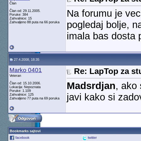
Član
Na forumu je vec
Član od: 29.11.2005.
Poruke: 384
Zahvalnice: 15
pogledaj bolje, n
Zahvaljeno 88 puta na 66 poruka
imala bas dosta p
27.4.2008, 18:35
Marko 0401
Re: LapTop za st
Veteran
Madsrdjan
, ako
Član od: 15.10.2006.
Lokacija: Nepoznata
Poruke: 1.109
javi kako si zado
Zahvalnice: 125
Zahvaljeno 77 puta na 69 poruka
Bookmarks sajtovi
facebook
twitter