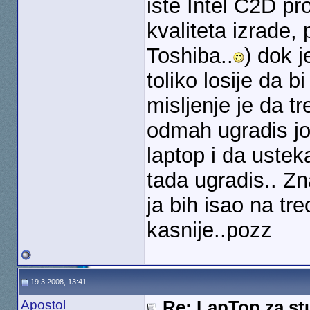
iste Intel C2D pr
kvaliteta izrade, p
Toshiba..
) dok j
toliko losije da 
misljenje je da tr
odmah ugradis jo
laptop i da uste
tada ugradis.. Zna
ja bih isao na tr
kasnije..pozz
19.3.2008, 13:41
Apostol
Re: LapTop za st