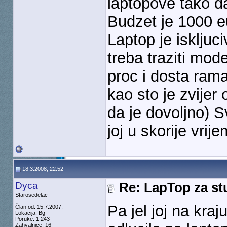
laptopove tako d
Budzet je 1000 e
Laptop je iskljuc
treba traziti mod
proc i dosta rama
kao sto je zvijer
da je dovoljno) 
joj u skorije vrij
18.3.2008, 22:52
Dyca
Re: LapTop za st
Starosedelac
Pa jel joj na kraj
Član od: 15.7.2007.
Lokacija: Bg
Poruke: 1.243
Zahvalnice: 16