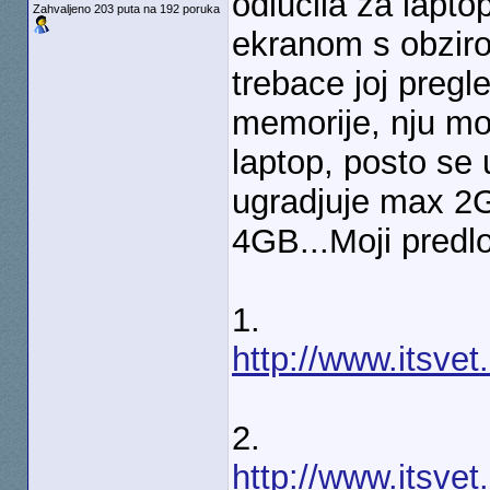
odlucila za lapto
Zahvaljeno 203 puta na 192 poruka
ekranom s obziro
trebace joj pregle
memorije, nju mo
laptop, posto se
ugradjuje max 2GB
4GB...Moji predlo
1.
http://www.itsvet
2.
http://www.itsvet