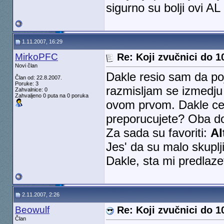
sigurno su bolji ovi AL 
1.11.2007, 16:29
MirkoPFC
Re: Koji zvučnici do 1
Novi član
Dakle resio sam da po
Član od: 22.8.2007.
Poruke: 3
razmisljam se izmedju 
Zahvalnice: 0
Zahvaljeno 0 puta na 0 poruka
ovom prvom. Dakle cena
preporucujete? Oba do
Za sada su favoriti:
Al
Jes' da su malo skuplji,
Dakle, sta mi predlaze
2.11.2007, 2:26
Beowulf
Re: Koji zvučnici do 1
Član