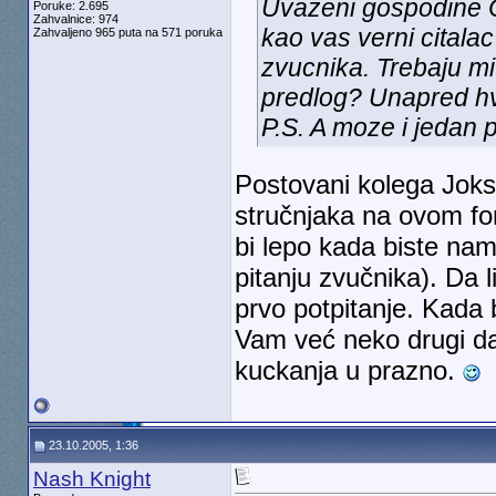
Uvazeni gospodine C
Poruke: 2.695
Zahvalnice: 974
kao vas verni citala
Zahvaljeno 965 puta na 571 poruka
zvucnika. Trebaju mi
predlog? Unapred hv
P.S. A moze i jedan 
Postovani kolega Joks
stručnjaka na ovom fo
bi lepo kada biste nam
pitanju zvučnika). Da l
prvo potpitanje. Kada
Vam već neko drugi da
kuckanja u prazno.
23.10.2005, 1:36
Nash Knight