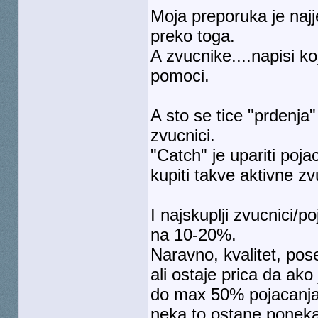
Moja preporuka je najje
preko toga.
A zvucnike....napisi k
pomoci.
A sto se tice "prdenja"
zvucnici.
"Catch" je upariti poja
kupiti takve aktivne z
I najskuplji zvucnici/
na 10-20%.
Naravno, kvalitet, pos
ali ostaje prica da ak
do max 50% pojacanja.
neka to ostane ponek