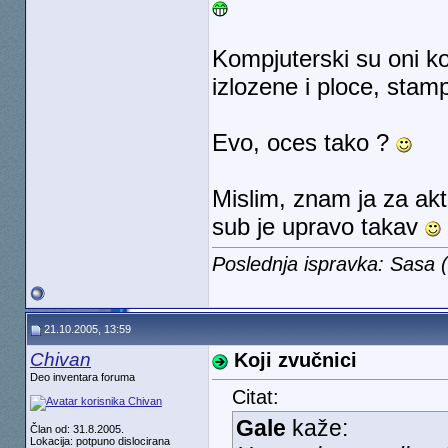
Kompjuterski su oni ko
izlozene i ploce, stamp
Evo, oces tako ?
Mislim, znam ja za akt
sub je upravo takav
Poslednja ispravka: Sasa
21.10.2005, 13:59
Chivan
Koji zvučnici
Deo inventara foruma
Citat:
Gale
kaže:
Član od: 31.8.2005.
Lokacija: potpuno dislocirana