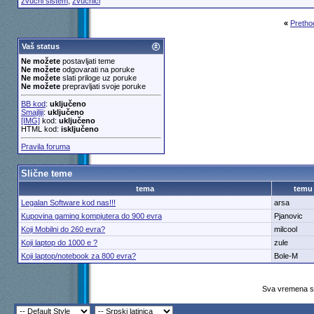
zvučni sistem
,
zvučnici
«
Pretho
Vaš status
Ne možete
postavljati teme
Ne možete
odgovarati na poruke
Ne možete
slati priloge uz poruke
Ne možete
prepravljati svoje poruke
BB kod
:
uključeno
Smajliji
:
uključeno
[IMG]
kod:
uključeno
HTML kod:
isključeno
Pravila foruma
Slične teme
tema
temu
Legalan Software kod nas!!!
arsa
Kupovina gaming kompjutera do 900 evra
Pjanovic
Koji Mobilni do 260 evra?
milcool
Koji laptop do 1000 e ?
zule
Koji laptop/notebook za 800 evra?
Bole-M
Sva vremena su