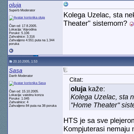
oluja
Superb Moderator
Kolega Uzelac, sta ne
Theater" sistemom?
Član od: 17.8.2005.
Lokacija: Vojvodina
Poruke: 5.106
Zahvalnice: 3.316
Zahvaljeno 4.551 puta na 1.344
poruka
20.10.2005, 1:53
Sasa
Darth Moderator
Citat:
oluja
kaže:
Član od: 15.10.2005.
Lokacija: vaistinu konza
Kolega Uzelac, sta n
Poruke: 1.045
Zahvalnice: 4
"Home Theater" si
Zahvaljeno 84 puta na 38 poruka
HTS je sa sve plejero
Kompjuterasi nemaju n