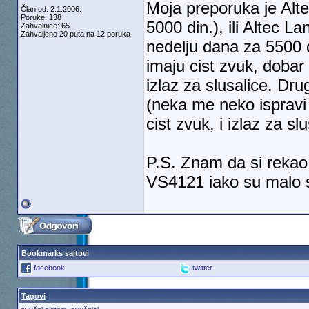
Moja preporuka je Al
Član od: 2.1.2006.
Poruke: 138
5000 din.), ili Altec 
Zahvalnice: 65
Zahvaljeno 20 puta na 12 poruka
nedelju dana za 5500 d
imaju cist zvuk, dobar
izlaz za slusalice. Dru
(neka me neko ispravi 
cist zvuk, i izlaz za 
P.S. Znam da si rekao
VS4121 iako su malo s
Bookmarks sajtovi
facebook
twitter
Tagovi