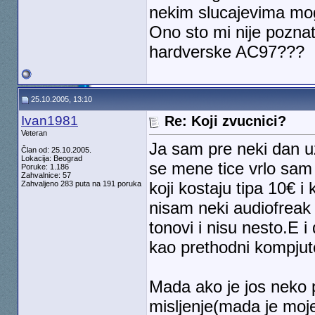
nekim slucajevima mo
Ono sto mi nije pozn
hardverske AC97???
25.10.2005, 13:10
Ivan1981
Re: Koji zvucnici?
Veteran
Ja sam pre neki dan u
Član od: 25.10.2005.
Lokacija: Beograd
se mene tice vrlo sam 
Poruke: 1.186
Zahvalnice: 57
koji kostaju tipa 10€ i
Zahvaljeno 283 puta na 191 poruka
nisam neki audiofreak a
tonovi i nisu nesto.E 
kao prethodni kompjute
Mada ako je jos neko 
misljenje(mada je moj