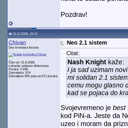
Pozdrav!
23.10.2005, 10:13
Chivan
Neo 2.1 sistem
Deo inventara foruma
Citat:
Nash Knight
kaže:
Član od: 31.8.2005.
Lokacija: potpuno dislocirana
I ja sad uzimam novi
Poruke: 2.695
Zahvalnice: 974
mi solidan 2.1 sistem
Zahvaljeno 965 puta na 571 poruka
cemu mogu glasno da
kad se pojaca do kra
Svojevremeno je
best
kod PiN-a. Jeste da N
uzeo i moram da prizn