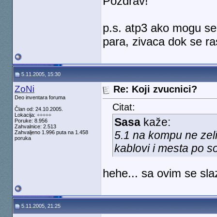
Pozdrav!
p.s. atp3 ako mogu se
para, zivaca dok se ra
5.11.2005, 15:30
ZoNi
Re: Koji zvucnici?
Deo inventara foruma
Citat:
Član od: 24.10.2005.
Lokacija: ÷÷÷÷÷
Sasa
kaže:
Poruke: 8.956
Zahvalnice: 2.513
5.1 na kompu ne zel
Zahvaljeno 1.996 puta na 1.458
poruka
kablovi i mesta po s
hehe... sa ovim se sl
5.11.2005, 21:25