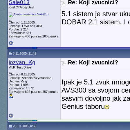
Sale013
Re: Koji zvucnici?
Kind Of A Big Deal
5.1 sistem je stvar uk
DOBAR 2.1 sistem. I on
Član od: 1.11.2005.
Lokacija: Levo od Pakla
Poruke: 2.214
Zahvalnice: 344
Zahvaljeno 450 puta na 265 poruka
8.11.2005, 21:42
jozvan_Kg
Re: Koji zvucnici?
V.I.P. Test Drive
Član od: 8.11.2005.
Lokacija: Arcship Bizymandias,
Ipak je 5.1 zvuk mnogo 
Detritus Ring
Poruke: 1.995
AVS300 sa svojom ceno
Zahvalnice: 1.572
Zahvaljeno 822 puta na 457 poruka
sasvim dovoljno jak za
Genius taboru
20.10.2005, 0:56