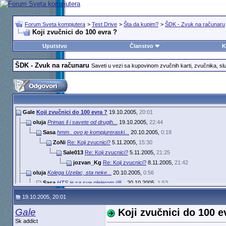
Forum Sveta kompjutera
>
Test Drive
>
Šta da kupim?
>
ŠDK - Zvuk na računaru
Koji zvučnici do 100 evra ?
Uputstvo
Članstvo
K
ŠDK - Zvuk na računaru
Saveti u vezi sa kupovinom zvučnih karti, zvučnika, sluš
Gale
Koji zvučnici do 100 evra ?
19.10.2005,
20:01
oluja
Primas li i savete od drugih...
19.10.2005,
22:44
Sasa
hmm.. ovo je kompjureraski...
20.10.2005,
0:18
ZoNi
Re: Koji zvucnici?
5.11.2005,
15:30
Sale013
Re: Koji zvucnici?
5.11.2005,
21:25
jozvan_Kg
Re: Koji zvucnici?
8.11.2005,
21:42
oluja
Kolega Uzelac, sta neke...
20.10.2005,
0:56
Sasa
HTS je sa sve plejerom i/ili...
20.10.2005,
1:53
oluja
Pa ti decko nemas pojma...
20.10.2005,
8:48
19.10.2005, 20:01
Sasa
Ali nemaju stereo bananice!...
20.10.2005,
13:26
Gale
Koji zvučnici do 100 e
oluja
E, ako je to razlog... ne...
20.10.2005,
14:26
Sk addict
Sasa
:D Kompjuterski su oni...
20.10.2005,
18:29