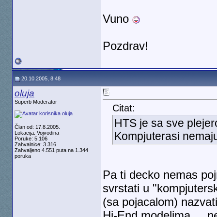
Vuno
Pozdrav!
20.10.2005, 8:48
oluja
Superb Moderator
Citat:
HTS je sa sve plejer
Član od: 17.8.2005.
Lokacija: Vojvodina
Kompjuterasi nemaju
Poruke: 5.106
Zahvalnice: 3.316
Zahvaljeno 4.551 puta na 1.344
poruka
Pa ti decko nemas poj
svrstati u "kompjuters
(sa pojacalom) nazvati
Hi-End modelima.... n