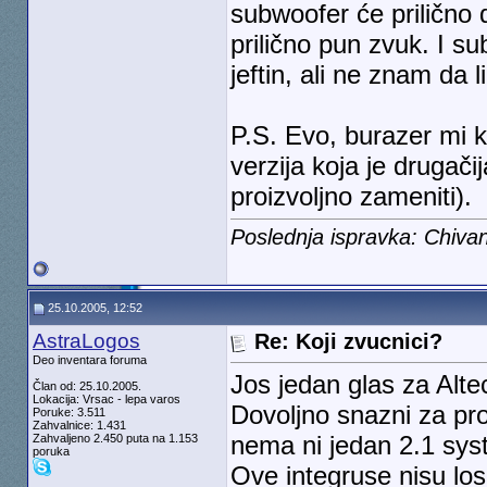
subwoofer će prilično 
prilično pun zvuk. I sub
jeftin, ali ne znam da l
P.S. Evo, burazer mi k
verzija koja je drugač
proizvoljno zameniti).
Poslednja ispravka: Chiva
25.10.2005, 12:52
AstraLogos
Re: Koji zvucnici?
Deo inventara foruma
Jos jedan glas za Alte
Član od: 25.10.2005.
Lokacija: Vrsac - lepa varos
Dovoljno snazni za pro
Poruke: 3.511
Zahvalnice: 1.431
nema ni jedan 2.1 sy
Zahvaljeno 2.450 puta na 1.153
poruka
Ove integruse nisu lo