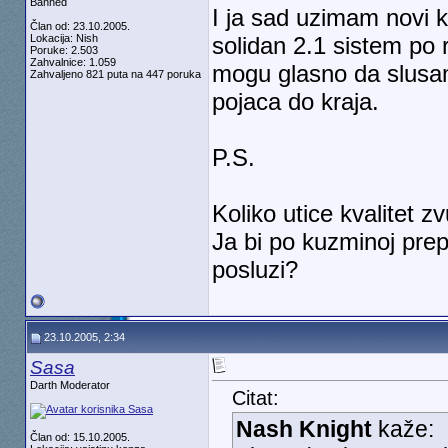
Banned
I ja sad uzimam novi 
Član od: 23.10.2005.
Lokacija: Nish
solidan 2.1 sistem po 
Poruke: 2.503
Zahvalnice: 1.059
mogu glasno da slusam
Zahvaljeno 821 puta na 447 poruka
pojaca do kraja.
P.S.
Koliko utice kvalitet 
Ja bi po kuzminoj prepo
posluzi?
23.10.2005, 2:34
Sasa
Darth Moderator
Citat:
Nash Knight
kaže:
Član od: 15.10.2005.