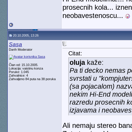
prosecnih kola... izne
neobavestenoscu...
20.10.2005, 13:26
Sasa
Darth Moderator
Citat:
oluja
kaže:
Član od: 15.10.2005.
Lokacija: vaistinu konza
Pa ti decko nemas p
Poruke: 1.045
Zahvalnice: 4
svrstati u "kompjute
Zahvaljeno 84 puta na 38 poruka
(sa pojacalom) nazva
nekim Hi-End modeli
razredu prosecnih ko
izjavama i neobaves
Ali nemaju stereo ban