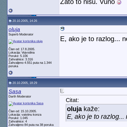
Zato to nisu. Vuno
20.10.2005, 14:26
oluja
Superb Moderator
E, ako je to razlog...
Član od: 17.8.2005.
Lokacija: Vojvodina
Poruke: 5.106
Zahvalnice: 3.316
Zahvaljeno 4.551 puta na 1.344
poruka
20.10.2005, 18:29
Sasa
Darth Moderator
Citat:
oluja
kaže:
Član od: 15.10.2005.
Lokacija: vaistinu konza
E, ako je to razlog.
Poruke: 1.045
Zahvalnice: 4
Zahvaljeno 84 puta na 38 poruka