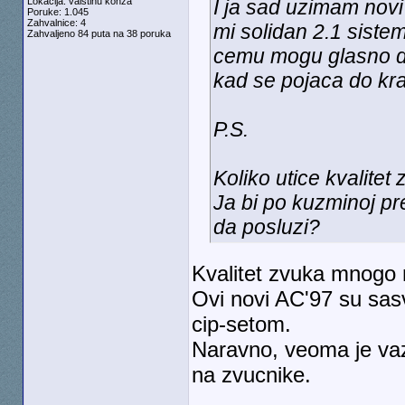
Lokacija: vaistinu konza
I ja sad uzimam novi
Poruke: 1.045
Zahvalnice: 4
mi solidan 2.1 sistem
Zahvaljeno 84 puta na 38 poruka
cemu mogu glasno da
kad se pojaca do kra
P.S.
Koliko utice kvalite
Ja bi po kuzminoj pre
da posluzi?
Kvalitet zvuka mnogo 
Ovi novi AC'97 su sasv
cip-setom.
Naravno, veoma je vazn
na zvucnike.