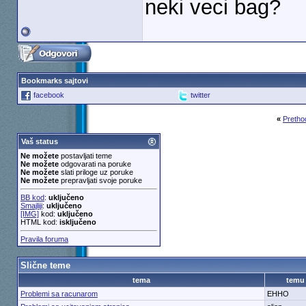
neki veci bag?
Bookmarks sajtovi
facebook
twitter
«
Pretho
Vaš status
Ne možete
postavljati teme
Ne možete
odgovarati na poruke
Ne možete
slati priloge uz poruke
Ne možete
prepravljati svoje poruke
BB kod
:
uključeno
Smajliji
:
uključeno
[IMG]
kod:
uključeno
HTML kod:
isključeno
Pravila foruma
Slične teme
tema
temu
Problemi sa racunarom
EHHO