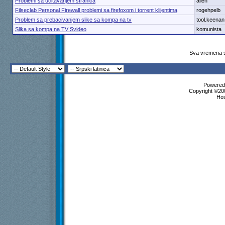
Problemi sa ucitavanjem stranica
alien
Filseclab Personal Firewall problemi sa firefoxom i torrent klijentima
rogehpelb
Problem sa prebacivanjem slike sa kompa na tv
tool.keenan
Slika sa kompa na TV Svideo
komunista
Sva vremena s
Powered 
Copyright ©200
Ho