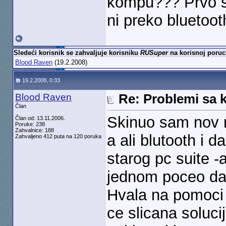
kompu??? Prvo s
ni preko bluetoo
Sledeći korisnik se zahvaljuje korisniku
RUSuper
na korisnoj poruc
Blood Raven
(19.2.2008)
19.2.2008, 0:33
Blood Raven
Re: Problemi sa 
Član
Skinuo sam nov n
Član od: 13.11.2006.
Poruke: 238
Zahvalnice: 188
a ali blutooth i d
Zahvaljeno 412 puta na 120 poruka
starog pc suite -a
jednom poceo da
Hvala na pomoci
ce slicana solucija