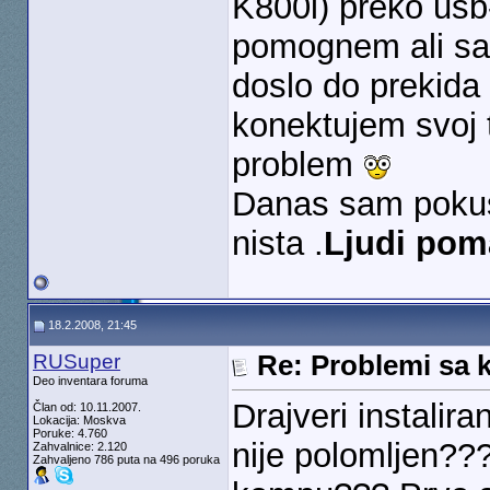
K800i) preko usb
pomognem ali sam 
doslo do prekida
konektujem svoj 
problem
Danas sam pokusa
nista .
Ljudi pom
18.2.2008, 21:45
RUSuper
Re: Problemi sa 
Deo inventara foruma
Drajveri instalir
Član od: 10.11.2007.
Lokacija: Moskva
Poruke: 4.760
nije polomljen??
Zahvalnice: 2.120
Zahvaljeno 786 puta na 496 poruka