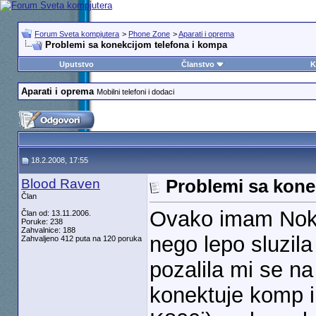
Forum Sveta kompjutera
>
Phone Zone
>
Aparati i oprema
Problemi sa konekcijom telefona i kompa
Uputstvo
Članstvo
K
Aparati i oprema
Mobilni telefoni i dodaci
18.2.2008, 17:55
Blood Raven
Problemi sa kone
Član
Ovako imam Nokij
Član od: 13.11.2006.
Poruke: 238
Zahvalnice: 188
nego lepo sluzila
Zahvaljeno 412 puta na 120 poruka
pozalila mi se n
konektuje komp i