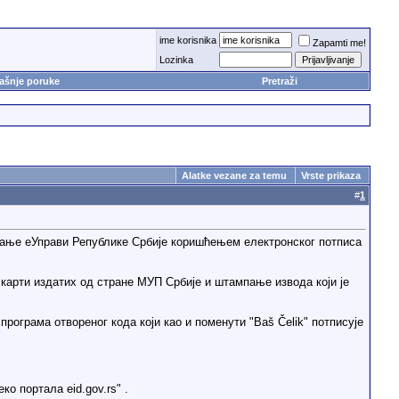
ime korisnika
Zapamti me!
Lozinka
ašnje poruke
Pretraži
Alatke vezane za temu
Vrste prikaza
#
1
пање еУправи Републике Србије коришћењем електронског потписа
х карти издатих од стране МУП Србије и штампање извода који је
ограма отвореног кода који као и поменути "Baš Čelik" потписује
о портала eid.gov.rs" .