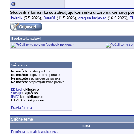
Sledećih 7 korisnika se zahvaljuje korisniku drzare na korisnoj por
bvitnik
(5.5.2026),
Dare01
(11.5.2026),
dragisa ladjevac
(16.5.2026),
Fi
Bookmarks sajtovi
facebook
Vaš status
Ne možete
postavljati teme
Ne možete
odgovarati na poruke
Ne možete
slati priloge uz poruke
Ne možete
prepravljati svoje poruke
BB kod
:
uključeno
Smajliji
:
uključeno
[IMG]
kod:
uključeno
HTML kod:
isključeno
Pravila foruma
Slične teme
tema
Проблем са realtek драјверима