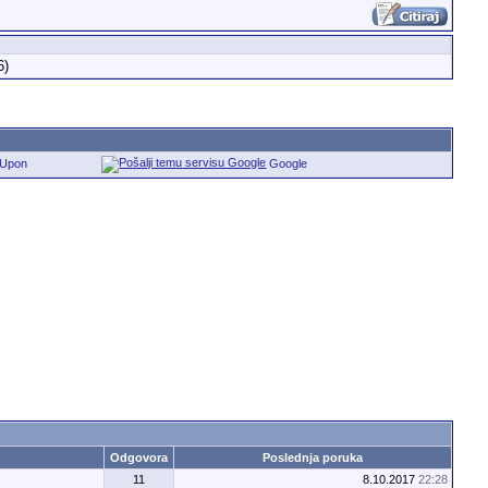
6)
eUpon
Google
Odgovora
Poslednja poruka
11
8.10.2017
22:28