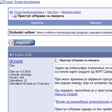
Forum Sveta kompjutera
>
Test Run
>
Slobodni softver
Приступ еУправи са линукса
Uputstvo
Članstvo
Slobodni softver
Teme o softveru otvorenog koda (programi i operativni sistemi), 
5.5.2026, 12:09
drzare
Приступ еУправи са линукса
Član
Једно од озбиљнијих огранчиња за к
са личне карте (издате од МУП Србиј
Član od: 4.3.2010.
Lokacija: Београд
Poruke: 428
Пре неког времена је објавњен прогр
Zahvalnice: 37
био једнак изводу који се штампао п
Zahvaljeno 83 puta na 71 poruka
Од недавно, омогућено је и приступа
Никола Убавић
"
Водич за коришћење електронских д
Приступ еУправи одвија се без пробл