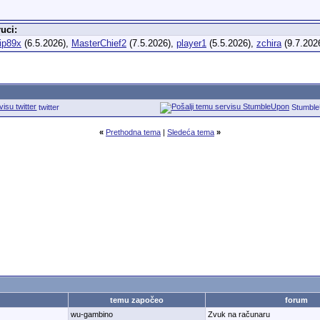
uci:
lip89x
(6.5.2026),
MasterChief2
(7.5.2026),
player1
(5.5.2026),
zchira
(9.7.202
twitter
Stumbl
«
Prethodna tema
|
Sledeća tema
»
temu započeo
forum
wu-gambino
Zvuk na računaru