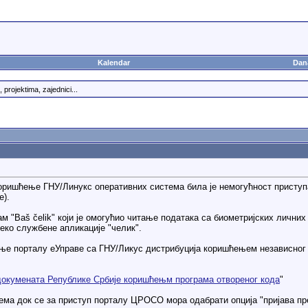
Kalendar
Dan
projektima, zajednici...
оришћење ГНУ/Линукс оперативних система била је немогућност присту
е).
ам "Baš čelik" који је омогућио читање података са биометријских лични
реко службене апликације "челик".
ње порталу еУправе са ГНУ/Ликус дистрибуција коришћењем независног пр
окумената Републике Србије коришћењм програма отвореног кода
"
ема док се за приступ порталу ЦРОСО мора одабрати опција "пријава прек