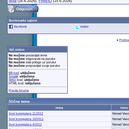
oluja
(16.6.2026),
PinociO
(15.6.2026)
Bookmarks sajtovi
facebook
twitter
«
Pretho
Vaš status
Ne možete
postavljati teme
Ne možete
odgovarati na poruke
Ne možete
slati priloge uz poruke
Ne možete
prepravljati svoje poruke
BB kod
:
uključeno
Smajliji
:
uključeno
[IMG]
kod:
uključeno
HTML kod:
isključeno
Pravila foruma
Slične teme
tema
temu
Svet kompjutera 11/2012
Nenad Vaso
Svet kompjutera 10/2012
Nenad Vaso
Svet kompjutera 4/2012
Nenad Vaso