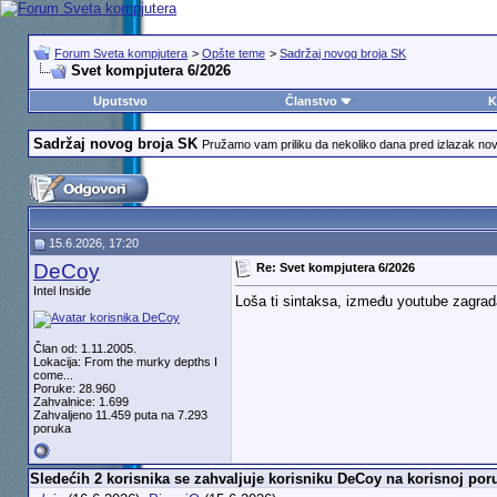
Forum Sveta kompjutera
>
Opšte teme
>
Sadržaj novog broja SK
Svet kompjutera 6/2026
Uputstvo
Članstvo
K
Sadržaj novog broja SK
Pružamo vam priliku da nekoliko dana pred izlazak nov
15.6.2026, 17:20
DeCoy
Re: Svet kompjutera 6/2026
Intel Inside
Loša ti sintaksa, između youtube zagrad
Član od: 1.11.2005.
Lokacija: From the murky depths I
come...
Poruke: 28.960
Zahvalnice: 1.699
Zahvaljeno 11.459 puta na 7.293
poruka
Sledećih 2 korisnika se zahvaljuje korisniku DeCoy na korisnoj poru