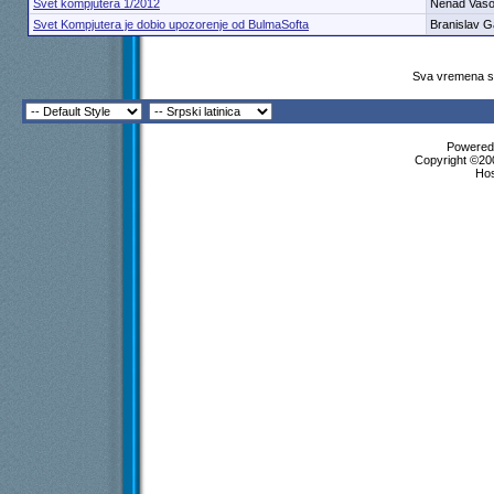
Svet kompjutera 1/2012
Nenad Vaso
Svet Kompjutera je dobio upozorenje od BulmaSofta
Branislav G
Sva vremena su
Powered 
Copyright ©200
Ho