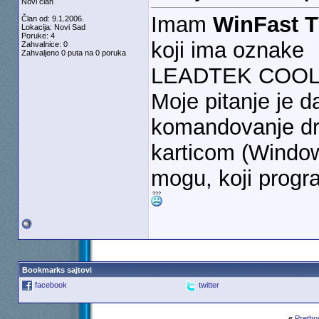
Novi član
Imam
WinFast 
Član od: 9.1.2006.
Lokacija: Novi Sad
Poruke: 4
koji ima oznake
Zahvalnice: 0
Zahvaljeno 0 puta na 0 poruka
LEADTEK COOL
Moje pitanje je da
komandovanje dru
karticom (Window
mogu, koji progr
Bookmarks sajtovi
facebook
twitter
«
Pretho