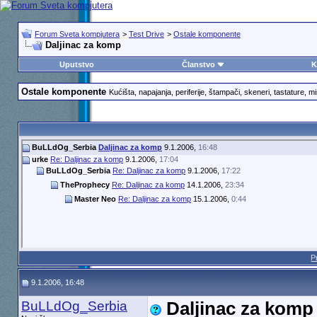
Forum Sveta kompjutera
>
Test Drive
>
Ostale komponente
Daljinac za komp
Uputstvo
Članstvo
K
Ostale komponente
Kućišta, napajanja, periferije, štampači, skeneri, tastature, miš
BuLLdOg_Serbia
Daljinac za komp
9.1.2006,
16:48
urke
Re: Daljinac za komp
9.1.2006,
17:04
BuLLdOg_Serbia
Re: Daljinac za komp
9.1.2006,
17:22
TheProphecy
Re: Daljinac za komp
14.1.2006,
23:34
Master Neo
Re: Daljinac za komp
15.1.2006,
0:44
P
9.1.2006, 16:48
BuLLdOg_Serbia
Daljinac za komp