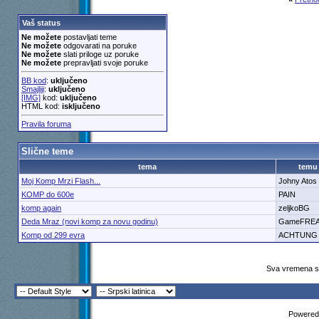
Vaš status
Ne možete
postavljati teme
Ne možete
odgovarati na poruke
Ne možete
slati priloge uz poruke
Ne možete
prepravljati svoje poruke
BB kod
:
uključeno
Smajliji
:
uključeno
[IMG]
kod:
uključeno
HTML kod:
isključeno
Pravila foruma
Slične teme
tema
temu
Moj Komp Mrzi Flash...
Johny Atos
KOMP do 600e
PAIN
komp again
zeljkoBG
Deda Mraz (novi komp za novu godinu)
GameFRE
Komp od 299 evra
ACHTUNG
Sva vremena su
Powered 