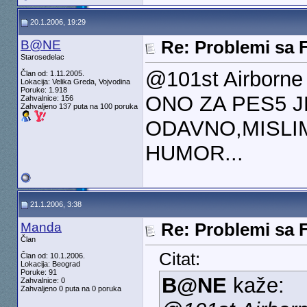
20.1.2006, 19:29
B@NE
Re: Problemi sa 
Starosedelac
@101st Airborne
Član od: 1.11.2005.
Lokacija: Velika Greda, Vojvodina
Poruke: 1.918
ONO ZA PES5 J
Zahvalnice: 156
Zahvaljeno 137 puta na 100 poruka
ODAVNO,MISLI
HUMOR...
21.1.2006, 3:38
Manda
Re: Problemi sa 
Član
Citat:
Član od: 10.1.2006.
Lokacija: Beograd
Poruke: 91
B@NE
kaže:
Zahvalnice: 0
Zahvaljeno 0 puta na 0 poruka