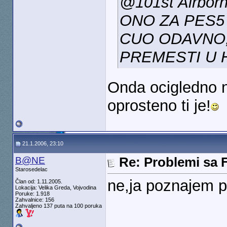
@101st Airbor
ONO ZA PES5
CUO ODAVNO,
PREMESTI U 
Onda ocigledno ni
oprosteno ti je!
21.1.2006, 23:10
B@NE
Re: Problemi sa 
Starosedelac
ne,ja poznajem p
Član od: 1.11.2005.
Lokacija: Velika Greda, Vojvodina
Poruke: 1.918
Zahvalnice: 156
Zahvaljeno 137 puta na 100 poruka