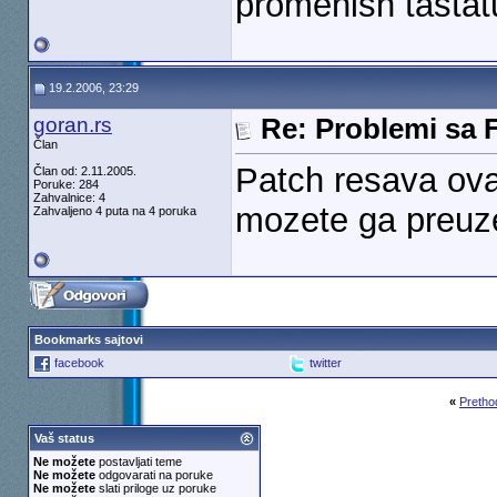
promenish tastat
19.2.2006, 23:29
goran.rs
Re: Problemi sa 
Član
Patch resava ova
Član od: 2.11.2005.
Poruke: 284
Zahvalnice: 4
mozete ga preuze
Zahvaljeno 4 puta na 4 poruka
Bookmarks sajtovi
facebook
twitter
«
Pretho
Vaš status
Ne možete
postavljati teme
Ne možete
odgovarati na poruke
Ne možete
slati priloge uz poruke