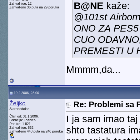
B@NE
kaže:
Zahvalnice: 12
Zahvaljeno 36 puta na 29 poruka
@101st Airbor
ONO ZA PES5
CUO ODAVNO,
PREMESTI U 
Mmmm,da...
19.2.2006, 23:00
Željko
Re: Problemi sa 
Starosedelac
I ja sam imao taj
Član od: 31.1.2006.
Lokacija: Loznica
Poruke: 1.821
shto tastatura im
Zahvalnice: 832
Zahvaljeno 443 puta na 240 poruka