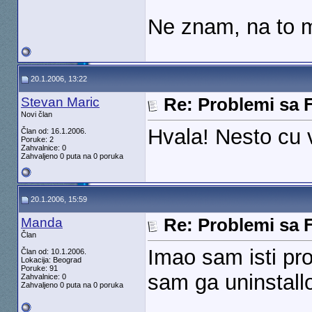
Ne znam, na to mi 
20.1.2006, 13:22
Stevan Maric
Re: Problemi sa 
Novi član
Hvala! Nesto cu v
Član od: 16.1.2006.
Poruke: 2
Zahvalnice: 0
Zahvaljeno 0 puta na 0 poruka
20.1.2006, 15:59
Manda
Re: Problemi sa 
Član
Imao sam isti pro
Član od: 10.1.2006.
Lokacija: Beograd
Poruke: 91
sam ga uninstal
Zahvalnice: 0
Zahvaljeno 0 puta na 0 poruka