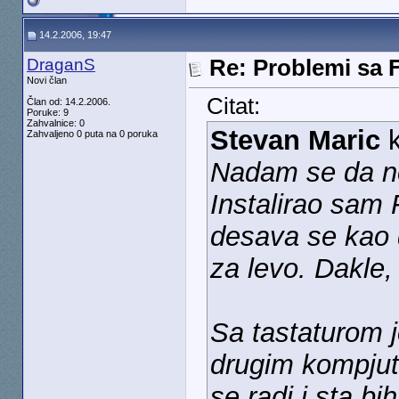
14.2.2006, 19:47
DraganS
Re: Problemi sa 
Novi član
Citat:
Član od: 14.2.2006.
Poruke: 9
Zahvalnice: 0
Stevan Maric
k
Zahvaljeno 0 puta na 0 poruka
Nadam se da n
Instalirao sam 
desava se kao d
za levo. Dakle,
Sa tastaturom je
drugim kompjut
se radi i sta b