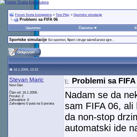
Forum Sveta kompjutera
>
Test Play
>
Sportske simulacije
Problemi sa FIFA 06
Uputstvo
Članstvo
K
Sportske simulacije
Svi sportovi, fliperi i druge takmičarske igre...
16.1.2006, 13:32
Stevan Maric
Problemi sa FIFA
Novi član
Nadam se da nek
Član od: 16.1.2006.
Poruke: 2
Zahvalnice: 0
sam FIFA 06, ali
Zahvaljeno 0 puta na 0 poruka
da non-stop drzim
automatski ide na