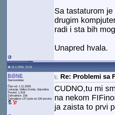
Sa tastaturom je 
drugim kompjuter
radi i sta bih m
Unapred hvala.
16.1.2006, 15:25
B@NE
Re: Problemi sa 
Starosedelac
CUDNO,tu mi smrd
Član od: 1.11.2005.
Lokacija: Velika Greda, Vojvodina
Poruke: 1.918
na nekom FIFino
Zahvalnice: 156
Zahvaljeno 137 puta na 100 poruka
ja zaista to prvi 