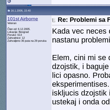
16.1.2006, 15:40
101st Airborne
Re: Problemi sa 
Veteran
Kada vec neces d
Član od: 6.12.2005.
Lokacija: Beograd
Poruke: 613
nastanu problem
Zahvalnice: 12
Zahvaljeno 36 puta na 29 poruka
Elem, cini mi se
dzojstik, i baguje
lici opasno. Prob
eksperimentises.
iskljucis dzojsti
ustekaj i onda od