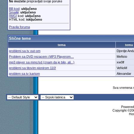
Ne možete
prepravljati svoje poruke
BB kod
:
uključeno
Smajliji
:
uključeno
[IMG]
kod:
uključeno
HTML kod:
isključeno
Pravila foruma
Slične teme
tema
temu
problemi sa tv out-om
Djordje And
Problem sa DVD rezacem i MP3 Playerom…
Mefisto
mp3 player sa mmc/sd (znam da je bilo, ali...)
xw0lf
problemi sa titovim pionirom 110!
VeNoM
problem sa tv kartom
Alexandar
Sva vremena s
Powered 
Copyright ©200
Ho