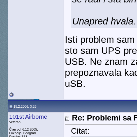
Unapred hvala.
Isti problem sam 
sto sam UPS preb
USB. Ne znam za
prepoznavala kao
uSB.
15.2.2006, 3:26
101st Airborne
Re: Problemi sa 
Veteran
Citat:
Član od: 6.12.2005.
Lokacija: Beograd
Poruke: 613