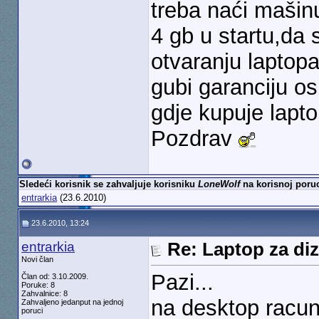
treba naći mašinu
4 gb u startu,da 
otvaranju laptop
gubi garanciju os
gdje kupuje lapto
Pozdrav
Sledeći korisnik se zahvaljuje korisniku
LoneWolf
na korisnoj poruc
entrarkia
(23.6.2010)
23.6.2010, 13:24
entrarkia
Re: Laptop za diz
Novi član
Pazi...
Član od: 3.10.2009.
Poruke: 8
Zahvalnice: 8
na desktop racu
Zahvaljeno jedanput na jednoj
poruci