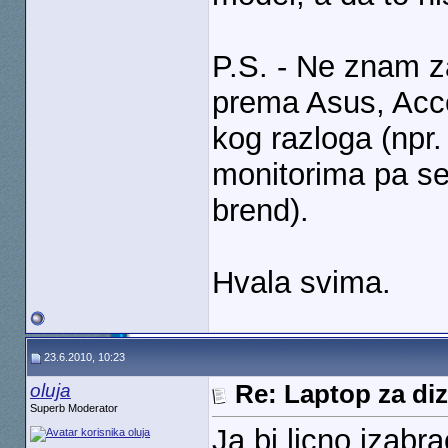
P.S. - Ne znam z
prema Asus, Acce
kog razloga (npr.
monitorima pa se
brend).
Hvala svima.
23.6.2010, 10:23
oluja
Re: Laptop za diz
Superb Moderator
Ja bi licno izabr