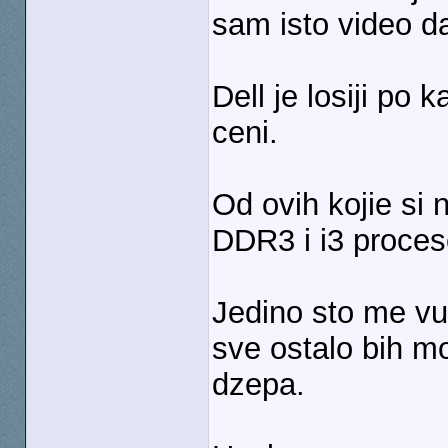
sam isto video 
Dell je losiji po 
ceni.
Od ovih kojie si 
DDR3 i i3 proce
Jedino sto me vuc
sve ostalo bih m
dzepa.