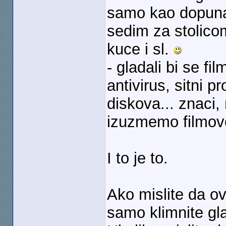
samo kao dopuna
sedim za stolico
kuce i sl.
- gladali bi se f
antivirus, sitni 
diskova... znaci, 
izuzmemo filmo
I to je to.
Ako mislite da o
samo klimnite gl