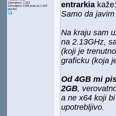
entrarkia
kaže
Zahvalnice: 1.612
Zahvaljeno 2.006 puta na 1.418
poruka
Samo da javim 
Na kraju sam u
na 2.13GHz, s
(koji je trenutn
graficku (koja j
Od 4GB mi pise
2GB
, verovatn
a ne x64 koji b
upotrebljivo.