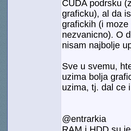
CUDA podrsku (zn
graficku), al da 
grafickih (i moze
nezvanicno). O d
nisam najbolje u
Sve u svemu, ht
uzima bolja grafi
uzima, tj. dal ce 
@entrarkia
RAM i HDD su jed