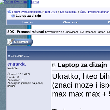
Forum Sveta kompjutera
>
Test Drive
>
Šta da kupim?
>
ŠDK - Prenosni računari
Laptop za dizajn
Uputstvo
Članstvo
K
ŠDK - Prenosni računari
Saveti u vezi sa kupovinom PDA, notebook, laptop i os
23.6.2010, 1:19
entrarkia
Laptop za dizajn
Novi član
Ukratko, hteo bi
Član od: 3.10.2009.
Poruke: 8
Zahvalnice: 8
(znaci moze i is
Zahvaljeno jedanput na jednoj
poruci
max max max + 5