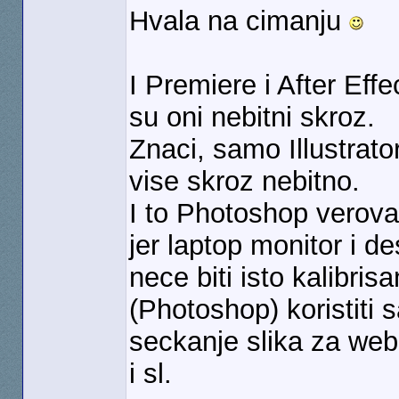
Hvala na cimanju
I Premiere i After Eff
su oni nebitni skroz.
Znaci, samo Illustrato
vise skroz nebitno.
I to Photoshop verovat
jer laptop monitor i d
nece biti isto kalibrisa
(Photoshop) koristiti 
seckanje slika za web,
i sl.