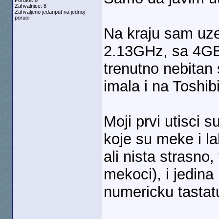
Poruke: 8
Zahvalnice: 8
Zahvaljeno jedanput na jednoj
poruci
Na kraju sam uz
2.13GHz, sa 4GB 
trenutno nebitan 
imala i na Toshibi
Moji prvi utisci s
koje su meke i l
ali nista strasno,
mekoci), i jedin
numericku tastatu