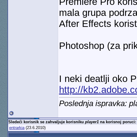
Premiere Pro kori
mala grupa podrzan
After Effects kori
Photoshop (za prik
I neki deatlji oko
http://kb2.adobe.
Poslednja ispravka: p
Sledeći korisnik se zahvaljuje korisniku
player1
na korisnoj poruci:
entrarkia
(23.6.2010)