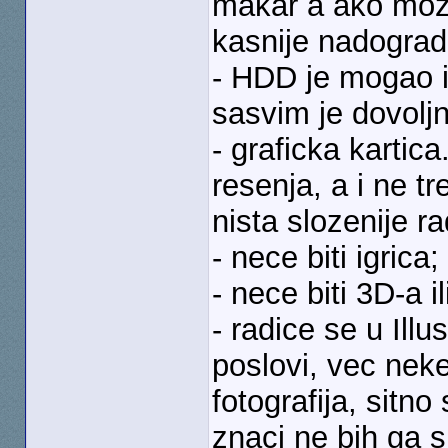
makar a ako moz
kasnije nadogradi
- HDD je mogao i 
sasvim je dovolj
- graficka kartica
resenja, a i ne t
nista slozenije r
- nece biti igrica;
- nece biti 3D-a il
- radice se u Illu
poslovi, vec neke
fotografija, sitno
znaci ne bih ga s