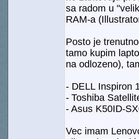
sa radom u "veli
RAM-a (Illustrato
Posto je trenutn
tamo kupim lapto
na odlozeno), ta
- DELL Inspiron
- Toshiba Satell
- Asus K50ID-S
Vec imam Lenovo