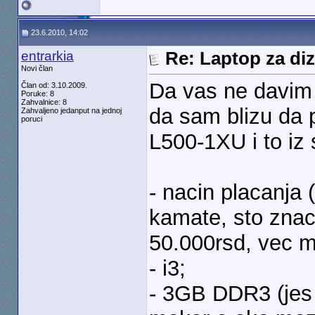
23.6.2010, 14:02
entrarkia
Re: Laptop za diz
Novi član
Da vas ne davim 
Član od: 3.10.2009.
Poruke: 8
Zahvalnice: 8
da sam blizu da 
Zahvaljeno jedanput na jednoj
poruci
L500-1XU i to iz 
- nacin placanja
kamate, sto znac
50.000rsd, vec m
- i3;
- 3GB DDR3 (jes 