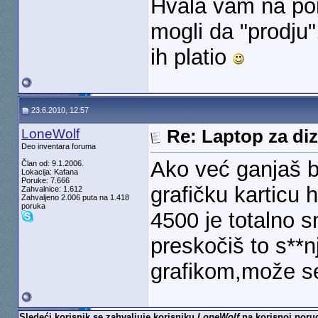
Hvala vam na pom
mogli da "prodju"
ih platio
23.6.2010, 12:57
LoneWolf
Re: Laptop za diz
Deo inventara foruma
Ako već ganjaš b
Član od: 9.1.2006.
Lokacija: Kafana
Poruke: 7.666
grafičku karticu h
Zahvalnice: 1.612
Zahvaljeno 2.006 puta na 1.418
poruka
4500 je totalno 
preskočiš to s**
grafikom,može se
Sledeći korisnik se zahvaljuje korisniku
LoneWolf
na korisnoj poruc