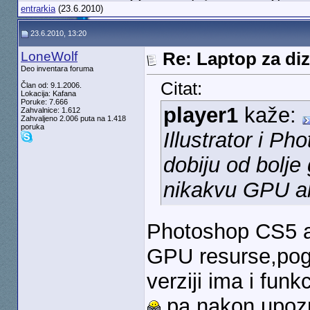
entrarkia
(23.6.2010)
23.6.2010, 13:20
LoneWolf
Re: Laptop za diz
Deo inventara foruma
Citat:
Član od: 9.1.2006.
Lokacija: Kafana
Poruke: 7.666
player1
kaže:
Zahvalnice: 1.612
Zahvaljeno 2.006 puta na 1.418
poruka
Illustrator i P
dobiju od bolje 
nikakvu GPU ak
Photoshop CS5 a 
GPU resurse,pogo
verziji ima i fun
pa nakon upozn