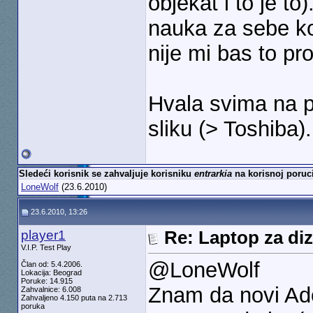
objekat i to je to
nauka za sebe koj
nije mi bas to pro
Hvala svima na p
sliku (> Toshiba).
Sledeći korisnik se zahvaljuje korisniku
entrarkia
na korisnoj poruci
LoneWolf
(23.6.2010)
23.6.2010, 13:26
player1
Re: Laptop za diz
V.I.P. Test Play
@LoneWolf
Član od: 5.4.2006.
Lokacija: Beograd
Poruke: 14.915
Znam da novi Ad
Zahvalnice: 6.008
Zahvaljeno 4.150 puta na 2.713
poruka