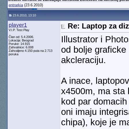
entrarkia
(23.6.2010)
23.6.2010, 13:10
player1
Re: Laptop za diz
V.I.P. Test Play
Illustrator i Pho
Član od: 5.4.2006.
Lokacija: Beograd
Poruke: 14.915
od bolje graficke
Zahvalnice: 6.008
Zahvaljeno 4.150 puta na 2.713
poruka
akcleraciju.
A inace, laptopo
x4500m, ma sta k
kod par domacih 
oni imaju integr
chipa), koje je m