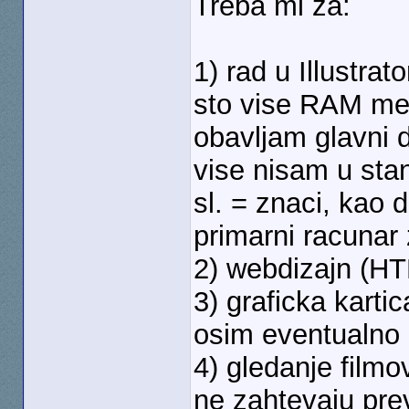
Treba mi za:
1) rad u Illustra
sto vise RAM mem
obavljam glavni d
vise nisam u stan
sl. = znaci, kao
primarni racunar 
2) webdizajn (H
3) graficka kartic
osim eventualno o
4) gledanje filmo
ne zahtevaju prev