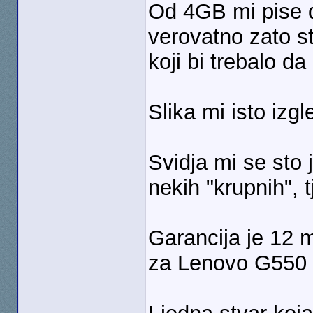
Od 4GB mi pise d
verovatno zato s
koji bi trebalo da
Slika mi isto izg
Svidja mi se sto 
nekih "krupnih", 
Garancija je 12 m
za Lenovo G550 mi