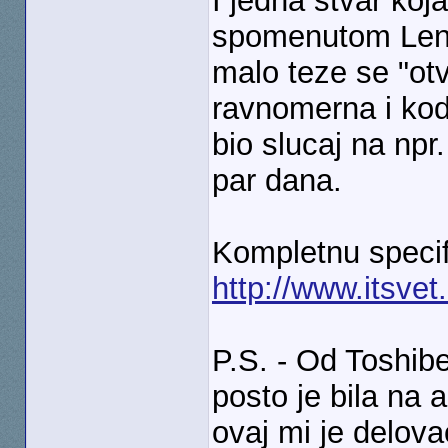
I jedna stvar koj
spomenutom Lenov
malo teze se "ot
ravnomerna i kod 
bio slucaj na np
par dana.
Kompletnu specif
http://www.itsvet
P.S. - Od Toshib
posto je bila na 
ovaj mi je delova