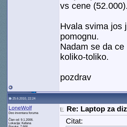
vs cene (52.000)
Hvala svima jos 
pomognu.
Nadam se da ce n
koliko-toliko.
pozdrav
25.6.2010, 22:24
LoneWolf
Re: Laptop za diz
Deo inventara foruma
Citat:
Član od: 9.1.2006.
Lokacija: Kafana
Poruke: 7.666