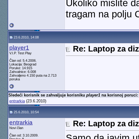
Ukoliko mislite 
tragam na polju
23.6.2010, 14:08
player1
Re: Laptop za diz
V.I.P. Test Play
Član od: 5.4.2006.
Lokacija: Beograd
Poruke: 14.915
Zahvalnice: 6.008
Zahvaljeno 4.150 puta na 2.713
poruka
Sledeći korisnik se zahvaljuje korisniku
player1
na korisnoj poruci:
entrarkia
(23.6.2010)
25.6.2010, 10:54
entrarkia
Re: Laptop za diz
Novi član
Samo da javim ut
Član od: 3.10.2009.