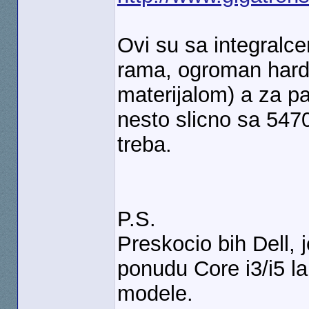
Ovi su sa integralc
rama, ogroman hard 
materijalom) a za pa
nesto slicno sa 547
treba.
P.S.
Preskocio bih Dell, 
ponudu Core i3/i5 
modele.