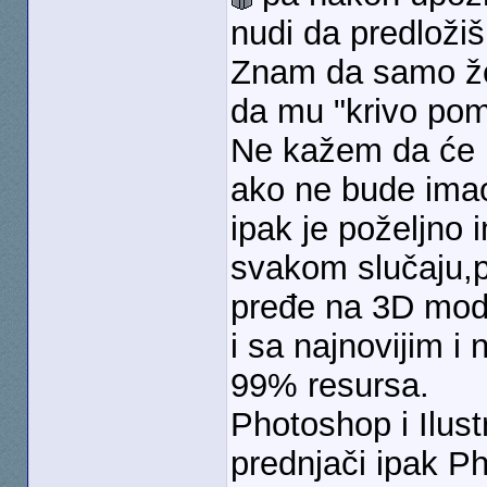
nudi da predložiš
Znam da samo žel
da mu "krivo pom
Ne kažem da će m
ako ne bude imao 
ipak je poželjno 
svakom slučaju,
pređe na 3D mode
i sa najnovijim i
99% resursa.
Photoshop i Ilus
prednjači ipak P