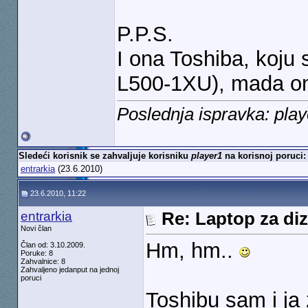
P.P.S.
I ona Toshiba, koju 
L500-1XU), mada on
Poslednja ispravka: pla
Sledeći korisnik se zahvaljuje korisniku
player1
na korisnoj poruci:
entrarkia
(23.6.2010)
23.6.2010, 11:22
entrarkia
Re: Laptop za diz
Novi član
Hm, hm..
Član od: 3.10.2009.
Poruke: 8
Zahvalnice: 8
Zahvaljeno jedanput na jednoj
poruci
Toshibu sam i ja 