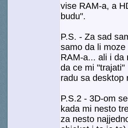
vise RAM-a, a HD
budu".
P.S. - Za sad sam
samo da li moze 
RAM-a... ali i da
da ce mi "trajati"
radu sa desktop 
P.S.2 - 3D-om se
kada mi nesto tr
za nesto najjedno