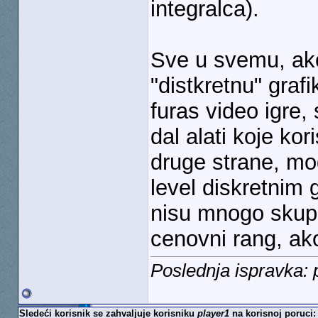
integralca).
Sve u svemu, ak
"distkretnu" gra
furas video igre
dal alati koje kor
druge strane, mod
level diskretnim 
nisu mnogo skuplj
cenovni rang, ak
Poslednja ispravka: 
Sledeći korisnik se zahvaljuje korisniku
player1
na korisnoj poruci: