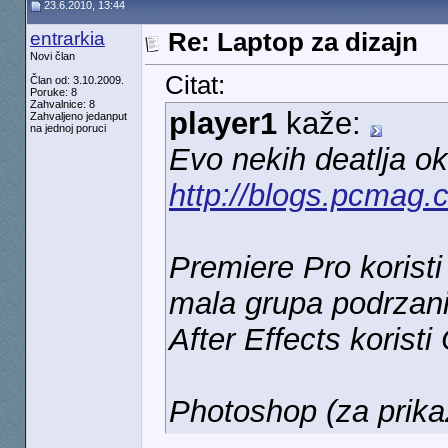
23.6.2010, 13:44
entrarkia
Re: Laptop za dizajn
Novi član
Citat:
Član od: 3.10.2009.
Poruke: 8
Zahvalnice: 8
player1
kaže:
Zahvaljeno jedanput
na jednoj poruci
Evo nekih deatlja o
http://blogs.pcmag.
Premiere Pro korist
mala grupa podrzani
After Effects korist
Photoshop (za prika