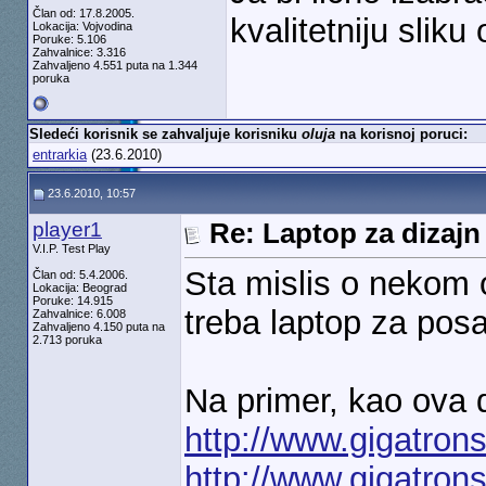
Član od: 17.8.2005.
kvalitetniju sliku
Lokacija: Vojvodina
Poruke: 5.106
Zahvalnice: 3.316
Zahvaljeno 4.551 puta na 1.344
poruka
Sledeći korisnik se zahvaljuje korisniku
oluja
na korisnoj poruci:
entrarkia
(23.6.2010)
23.6.2010, 10:57
player1
Re: Laptop za dizajn
V.I.P. Test Play
Sta mislis o nekom od
Član od: 5.4.2006.
Lokacija: Beograd
Poruke: 14.915
treba laptop za pos
Zahvalnice: 6.008
Zahvaljeno 4.150 puta na
2.713 poruka
Na primer, kao ova 
http://www.gigatro
http://www.gigatro