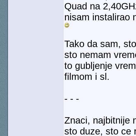
Quad na 2,40GHz 
nisam instalirao n
Tako da sam, sto
sto nemam vremen
to gubljenje vrem
filmom i sl.
- - -
Znaci, najbitnije
sto duze, sto ce 