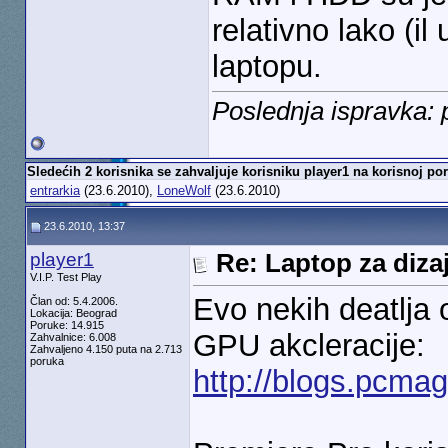
relativno lako (i
laptopu.
Poslednja ispravka: 
Sledećih 2 korisnika se zahvaljuje korisniku player1 na korisnoj por
entrarkia
(23.6.2010),
LoneWolf
(23.6.2010)
23.6.2010, 13:37
player1
Re: Laptop za diza
V.I.P. Test Play
Evo nekih deatlja
Član od: 5.4.2006.
Lokacija: Beograd
Poruke: 14.915
GPU akcleracije:
Zahvalnice: 6.008
Zahvaljeno 4.150 puta na 2.713
poruka
http://blogs.pcma