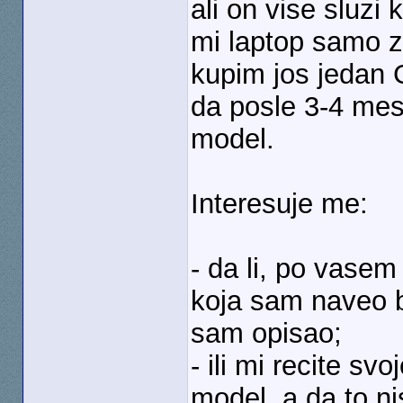
ali on vise sluzi 
mi laptop samo z
kupim jos jedan 
da posle 3-4 mes
model.
Interesuje me:
- da li, po vasem
koja sam naveo b
sam opisao;
- ili mi recite sv
model, a da to ni