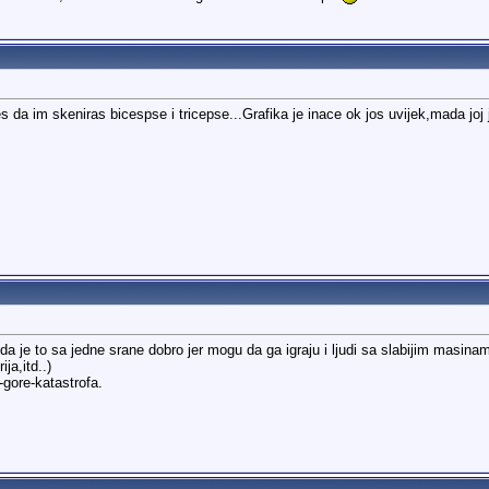
 da im skeniras bicespse i tricepse...Grafika je inace ok jos uvijek,mada joj 
 je to sa jedne srane dobro jer mogu da ga igraju i ljudi sa slabijim masinama
ja,itd..)
-gore-katastrofa.