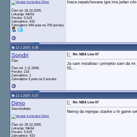
Inace,nepatchovana igra ima jedan vrlo 
Član od: 28.10.2005.
Lokacija: Nikšić
Poruke: 5.618
Zahvalnice: 433
Zahvaljeno 946 puta na 705 poruka
12.1.2007, 0:35
Sondri
Re: NBA Live 07
Član
Ja sam instalirao i primjetio sam da mi 
55,...
Član od: 1.11.2006.
Poruke: 216
Zahvalnice: 1
Zahvaljeno 5 puta na 5 poruka
12.1.2007, 0:37
Dimo
Re: NBA Live 07
Starośeđelac
Nemoj da mjenjas stavke u In game set
Član od: 28.10.2005.
Lokacija: Nikšić
Poruke: 5.618
Zahvalnice: 433