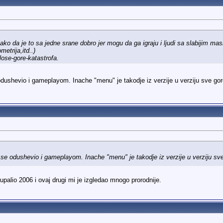
o da je to sa jedne srane dobro jer mogu da ga igraju i ljudi sa slabijim masi
etrija,itd..)
lose-gore-katastrofa.
dushevio i gameplayom. Inache "menu" je takodje iz verzije u verziju sve gore
se odushevio i gameplayom. Inache "menu" je takodje iz verzije u verziju sve
palio 2006 i ovaj drugi mi je izgledao mnogo prorodnije.