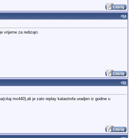
#
54
je vrijeme za redizajn.
#
55
(citaj mx440),ali je zato replay katastrofa uradjen iz godine u