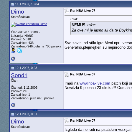
11.1.2007, 13:04
Dimo
Re: NBA Live 07
Starośeđelac
Citat:
NEMUS
kaže:
Za ove mi je jasno ali da te Boyki
Član od: 28.10.2005.
Lokacija: Nikšić
Poruke: 5.618
Sve zavisi od stila igre.Meni npr. Ivers
Zahvalnice: 433
Zahvaljeno 946 puta na 705 poruka
Generalno,plejmejkeri su neprirodno do
12.1.2007, 0:23
Sondri
Re: NBA Live 07
Član
Imaš na
www.nba-live.com
patch koji sm
Nowitzki 9 poena i 23 skoka!!! Odmah 
Član od: 1.11.2006.
Poruke: 216
Zahvalnice: 1
Zahvaljeno 5 puta na 5 poruka
12.1.2007, 0:31
Dimo
Re: NBA Live 07
Starośeđelac
Izgleda da ne radi na piratskim verzija