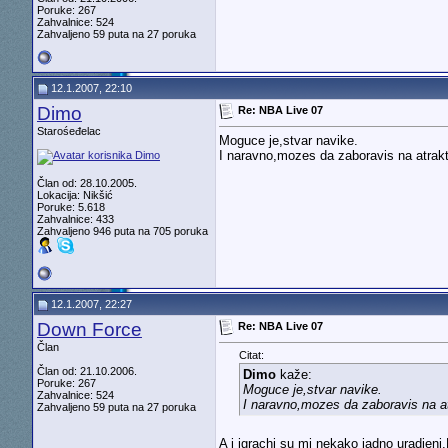
Poruke: 267
Zahvalnice: 524
Zahvaljeno 59 puta na 27 poruka
12.1.2007, 22:10
Dimo
Re: NBA Live 07
Starośeđelac
Moguce je,stvar navike.
I naravno,mozes da zaboravis na atrakt
Član od: 28.10.2005.
Lokacija: Nikšić
Poruke: 5.618
Zahvalnice: 433
Zahvaljeno 946 puta na 705 poruka
12.1.2007, 22:27
Down Force
Re: NBA Live 07
Član
Citat:
Član od: 21.10.2006.
Dimo
kaže:
Poruke: 267
Moguce je,stvar navike.
Zahvalnice: 524
I naravno,mozes da zaboravis na at
Zahvaljeno 59 puta na 27 poruka
A i igrachi su mi nekako jadno uradjen