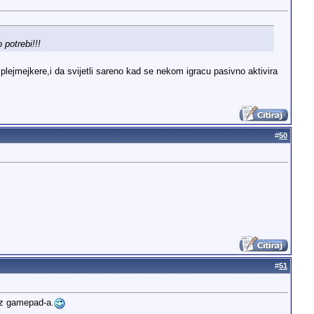
potrebi!!!
lejmejkere,i da svijetli sareno kad se nekom igracu pasivno aktivira
#
50
#
51
ez gamepad-a.