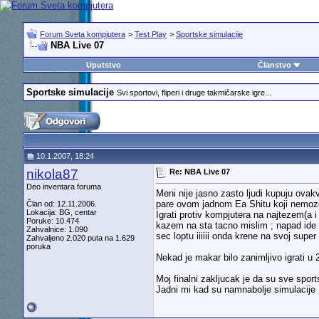
Forum Sveta kompjutera
>
Test Play
>
Sportske simulacije
NBA Live 07
Uputstvo
Članstvo
Sportske simulacije
Svi sportovi, fliperi i druge takmičarske igre...
10.1.2007, 18:24
nikola87
Re: NBA Live 07
Deo inventara foruma
Meni nije jasno zasto ljudi kupuju ovak
pare ovom jadnom Ea Shitu koji nemoze 
Član od: 12.11.2006.
Lokacija: BG, centar
Igrati protiv kompjutera na najtezem(a i
Poruke: 10.474
kazem na sta tacno mislim ; napad ide ov
Zahvalnice: 1.090
sec loptu iiiiii onda krene na svoj sup
Zahvaljeno 2.020 puta na 1.629
poruka
Nekad je makar bilo zanimljivo igrati u 2
Moj finalni zakljucak je da su sve spor
Jadni mi kad su namnabolje simulacije