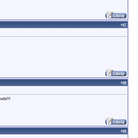
#
47
#
48
ebi!!!
#
49