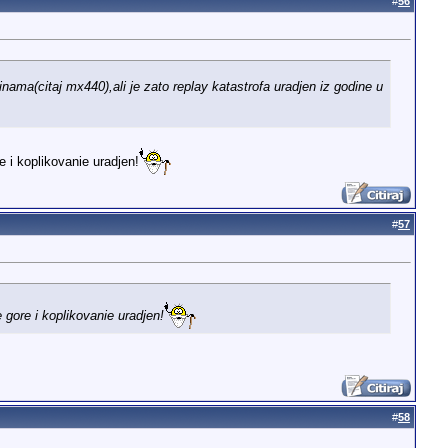
#
56
nama(citaj mx440),ali je zato replay katastrofa uradjen iz godine u
 i koplikovanie uradjen!
#
57
 gore i koplikovanie uradjen!
#
58