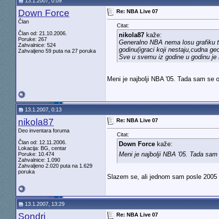
13.1.2007, 0:09
Down Force
Re: NBA Live 07
Član
Citat:
Član od: 21.10.2006.
nikola87
kaže:
Poruke: 267
Generalno NBA nema losu grafiku tak
Zahvalnice: 524
godinu(igraci koji nestaju,cudna geom
Zahvaljeno 59 puta na 27 poruka
Sve u svemu iz godine u godinu je 
Meni je najbolji NBA '05. Tada sam se o
13.1.2007, 0:13
nikola87
Re: NBA Live 07
Deo inventara foruma
Citat:
Član od: 12.11.2006.
Down Force
kaže:
Lokacija: BG, centar
Meni je najbolji NBA '05. Tada sam 
Poruke: 10.474
Zahvalnice: 1.090
Zahvaljeno 2.020 puta na 1.629
poruka
Slazem se, ali jednom sam posle 2005 u
13.1.2007, 13:29
Sondri
Re: NBA Live 07