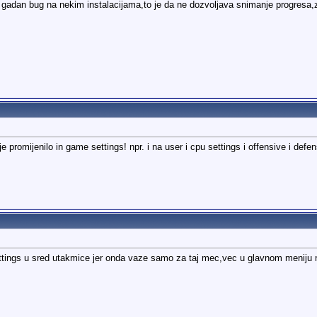
gadan bug na nekim instalacijama,to je da ne dozvoljava snimanje progresa,zna
je promijenilo in game settings! npr. i na user i cpu settings i offensive i de
tings u sred utakmice jer onda vaze samo za taj mec,vec u glavnom meniju n