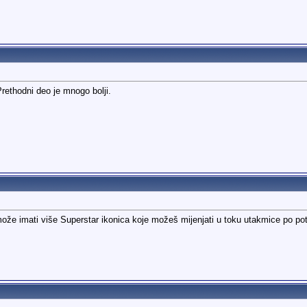
Prethodni deo je mnogo bolji.
ože imati više Superstar ikonica koje možeš mijenjati u toku utakmice po potr