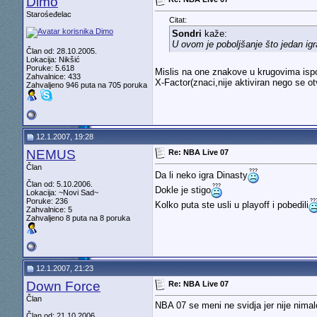
Dimo
Starośeđelac
Citat:
Sondri
kaže:
U ovom je poboljšanje što jedan igr
Član od: 28.10.2005.
Lokacija: Nikšić
Poruke: 5.618
Mislis na one znakove u krugovima ispod
Zahvalnice: 433
X-Factor(znaci,nije aktiviran nego se ot
Zahvaljeno 946 puta na 705 poruka
12.1.2007, 19:28
NEMUS
Re: NBA Live 07
Član
Da li neko igra Dinasty
Član od: 5.10.2006.
Dokle je stigo
Lokacija: ~Novi Sad~
Poruke: 236
Kolko puta ste usli u playoff i pobedili
Zahvalnice: 5
Zahvaljeno 8 puta na 8 poruka
12.1.2007, 21:23
Down Force
Re: NBA Live 07
Član
NBA 07 se meni ne svidja jer nije nima
Član od: 21.10.2006.