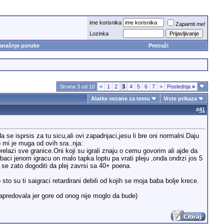
ime korisnika
Zapamti me!
Lozinka
anašnje poruke
Pretraži
Strana 3 od 10
<
1
2
3
4
5
6
7
>
Poslednja
»
Alatke vezane za temu
Vrste prikaza
#
41
se isprsis za tu sicu,ali ovi zapadnjaci,jesu li bre oni normalni.Daju
mi je muga od ovih sra..nja:
relazi sve granice.Oni koji su igrali znaju o cemu govorim ali ajde da
obaci jenom igracu on malo tapka loptu pa vrati pleju ,onda ondrzi jos 5
 se zato dogoditi da plej zavrsi sa 40+ poena.
 sto su ti saigraci retardirani debili od kojih se moja baba bolje krece.
napredovala jer gore od onog nije moglo da bude)