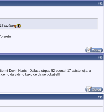
#
42
15 razlike
o sretni.
#
43
uče mi Devin Harris i Dallasa strpao 52 poena i 17 asistencija, a
a ćemo da vidimo kako će da se pokaže!!!
#
44