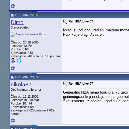
12.1.2007, 22:56
Dimo
Re: NBA Live 07
Starośeđelac
Igraci su odlicno uradjeni,maltene mozes
Publika je blagi
disaster
.
Član od: 28.10.2005.
Lokacija: Nikšić
Poruke: 5.618
Zahvalnice: 433
Zahvaljeno 946 puta na 705 poruka
12.1.2007, 23:03
nikola87
Re: NBA Live 07
Deo inventara foruma
Generalno NBA nema losu grafiku tako da
godinu(igraci koji nestaju,cudna geometri
Član od: 12.11.2006.
Lokacija: BG, centar
Sve u svemu iz godine u godinu je lose
Poruke: 10.474
Zahvalnice: 1.090
Zahvaljeno 2.020 puta na 1.629
poruka