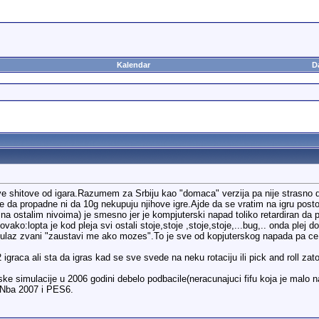
Kalendar
D
ve shitove od igara.Razumem za Srbiju kao "domaca" verzija pa nije strasno da 
da propadne ni da 10g nekupuju njihove igre.Ajde da se vratim na igru posto 
 na ostalim nivoima) je smesno jer je kompjuterski napad toliko retardiran da p
ako:lopta je kod pleja svi ostali stoje,stoje ,stoje,stoje,...bug,.. onda plej d
er ulaz zvani "zaustavi me ako mozes".To je sve od kopjuterskog napada pa ce
 igraca ali sta da igras kad se sve svede na neku rotaciju ili pick and roll zato
tske simulacije u 2006 godini debelo podbacile(neracunajuci fifu koja je malo 
 Nba 2007 i PES6.