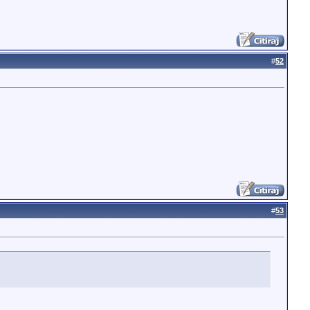
#
52
#
53