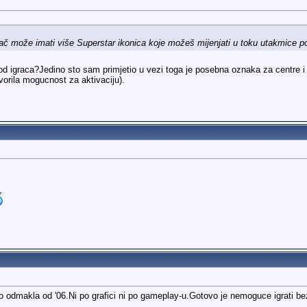
ač može imati više Superstar ikonica koje možeš mijenjati u toku utakmice po 
 igraca?Jedino sto sam primjetio u vezi toga je posebna oznaka za centre i p
vorila mogucnost za aktivaciju).
lo odmakla od '06.Ni po grafici ni po gameplay-u.Gotovo je nemoguce igrati b