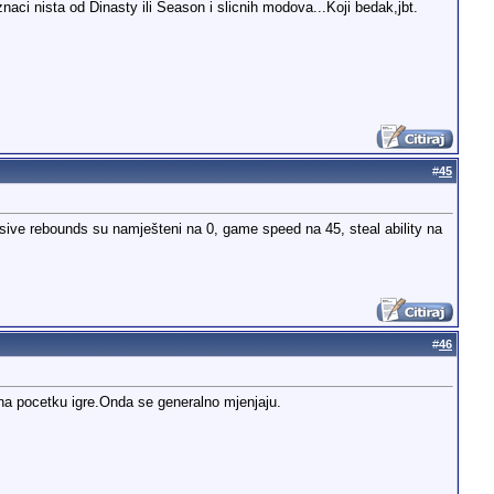
ci nista od Dinasty ili Season i slicnih modova...Koji bedak,jbt.
#
45
fensive rebounds su namješteni na 0, game speed na 45, steal ability na
#
46
a pocetku igre.Onda se generalno mjenjaju.