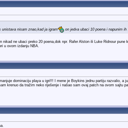
ns unistava nisam znao,kad ja igram
on jedva ubaci 10 poena i napunim ih 
on nikad ne ubaci preko 20 poena,dok npr. Rafer Alston ili Luke Ridnour pune k'
bri u ovom izdanju NBA.
anjuje dominaciju playa u igri!!! I mene je Boykins jednu partiju razvalio, a j
sam krenuo da tražim neko riješenje i našao sam ovaj patch na ovom sajtu p
ma.