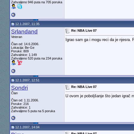
Zahvaljeno 946 puta na 705 poruka
12.1.2007, 11:35
Srlandand
Re: NBA Live 07
Veteran
Igrao sam ga i mogu reci da je njesra. 
Član od: 14.6.2006.
Lokacija: Be-Ge
Poruke: 809
Zahvalnice: 1.149
Zahvaljeno 520 puta na 234 poruka
12.1.2007, 12:51
Sondri
Re: NBA Live 07
Član
U ovom je poboljšanje što jedan igrač m
Član od: 1.11.2006.
Poruke: 216
Zahvalnice: 1
Zahvaljeno 5 puta na 5 poruka
12.1.2007, 14:04
Re: NBA Live 07