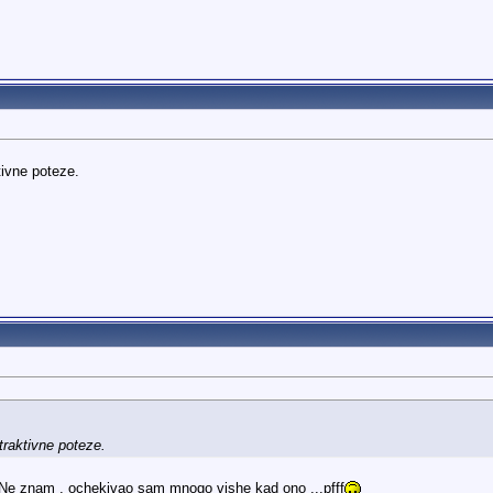
ivne poteze.
raktivne poteze.
i.Ne znam , ochekivao sam mnogo vishe kad ono ...pfff