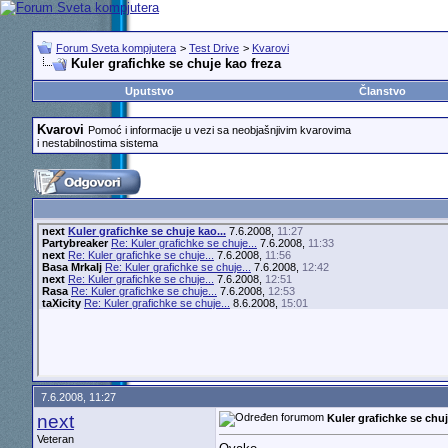
Forum Sveta kompjutera
>
Test Drive
>
Kvarovi
Kuler grafichke se chuje kao freza
Uputstvo
Članstvo
Kvarovi
Pomoć i informacije u vezi sa neobjašnjivim kvarovima
i nestabilnostima sistema
next
Kuler grafichke se chuje kao...
7.6.2008,
11:27
Partybreaker
Re: Kuler grafichke se chuje...
7.6.2008,
11:33
next
Re: Kuler grafichke se chuje...
7.6.2008,
11:56
Basa Mrkalj
Re: Kuler grafichke se chuje...
7.6.2008,
12:42
next
Re: Kuler grafichke se chuje...
7.6.2008,
12:51
Rasa
Re: Kuler grafichke se chuje...
7.6.2008,
12:53
taXicity
Re: Kuler grafichke se chuje...
8.6.2008,
15:01
7.6.2008, 11:27
next
Kuler grafichke se chuj
Veteran