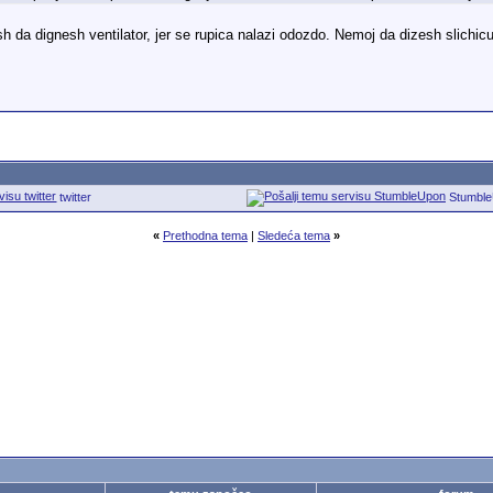
 da dignesh ventilator, jer se rupica nalazi odozdo. Nemoj da dizesh slichicu
twitter
Stumbl
«
Prethodna tema
|
Sledeća tema
»