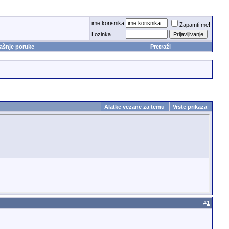
ime korisnika
Zapamti me!
Lozinka
ašnje poruke
Pretraži
Alatke vezane za temu
Vrste prikaza
#
1