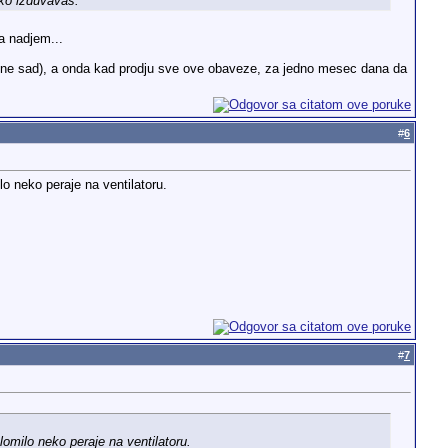
ako izduvavas.
a nadjem...
r ne sad), a onda kad prodju sve ove obaveze, za jedno mesec dana da
#
6
lo neko peraje na ventilatoru.
#
7
lomilo neko peraje na ventilatoru.