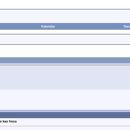
Kalendar
Dan
e kao freza