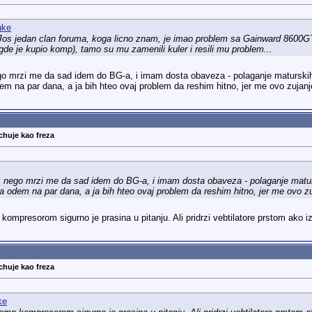
o. Jos jedan clan foruma, koga licno znam, je imao problem sa Gainward 8600GT,
gde je kupio komp), tamo su mu zamenili kuler i resili mu problem...
go mrzi me da sad idem do BG-a, i imam dosta obaveza - polaganje maturskih,
m na par dana, a ja bih hteo ovaj problem da reshim hitno, jer me ovo zujanj
chuje kao freza
, nego mrzi me da sad idem do BG-a, i imam dosta obaveza - polaganje maturs
 odem na par dana, a ja bih hteo ovaj problem da reshim hitno, jer me ovo zu
ompresorom sigurno je prasina u pitanju. Ali pridrzi vebtilatore prstom ako 
chuje kao freza