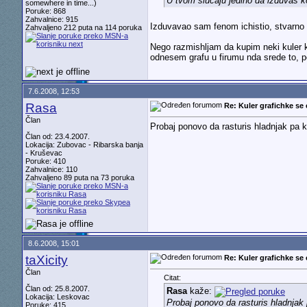
U tvom slucaju jedino da izduvas ko
somewhere in time...)
Poruke: 868
Zahvalnice: 915
Izduvavao sam fenom ichistio, stvarn
Zahvaljeno 212 puta na 114 poruka
Nego razmishljam da kupim neki kuler 
odnesem grafu u firumu nda srede to, po
7.6.2008, 12:53
Rasa
Re: Kuler grafichke se 
Član
Probaj ponovo da rasturis hladnjak pa k
Član od: 23.4.2007.
Lokacija: Zubovac - Ribarska banja
- Kruševac
Poruke: 410
Zahvalnice: 110
Zahvaljeno 89 puta na 73 poruka
8.6.2008, 15:01
taXicity
Re: Kuler grafichke se 
Član
Citat:
Član od: 25.8.2007.
Rasa
kaže:
Lokacija: Leskovac
Probaj ponovo da rasturis hladnjak 
Poruke: 415