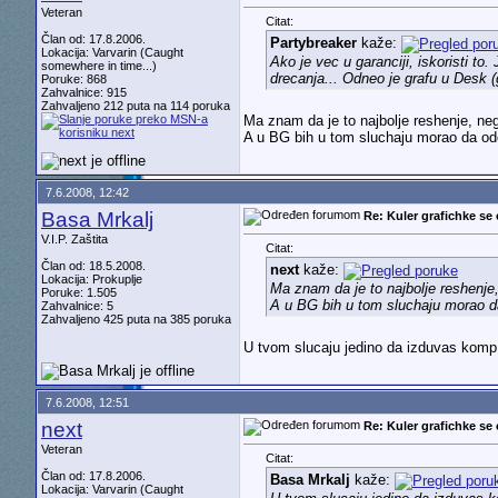
Veteran
Citat:
Član od: 17.8.2006.
Partybreaker
kaže:
Lokacija: Varvarin (Caught
Ako je vec u garanciji, iskoristi t
somewhere in time...)
drecanja... Odneo je grafu u Desk (
Poruke: 868
Zahvalnice: 915
Zahvaljeno 212 puta na 114 poruka
Ma znam da je to najbolje reshenje, ne
A u BG bih u tom sluchaju morao da ode
7.6.2008, 12:42
Basa Mrkalj
Re: Kuler grafichke se 
V.I.P. Zaštita
Citat:
Član od: 18.5.2008.
next
kaže:
Lokacija: Prokuplje
Ma znam da je to najbolje reshenje
Poruke: 1.505
A u BG bih u tom sluchaju morao da
Zahvalnice: 5
Zahvaljeno 425 puta na 385 poruka
U tvom slucaju jedino da izduvas komp k
7.6.2008, 12:51
next
Re: Kuler grafichke se 
Veteran
Citat:
Član od: 17.8.2006.
Basa Mrkalj
kaže:
Lokacija: Varvarin (Caught