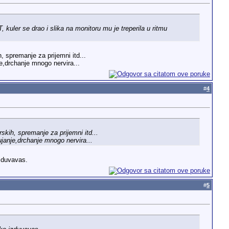
 kuler se drao i slika na monitoru mu je treperila u ritmu
 spremanje za prijemni itd...
e,drchanje mnogo nervira...
#
4
kih, spremanje za prijemni itd...
janje,drchanje mnogo nervira...
izduvavas.
#
5