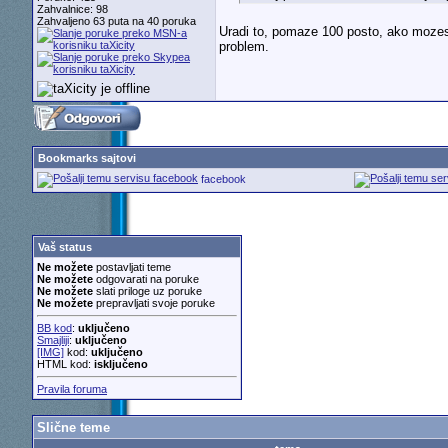
Zahvalnice: 98
Zahvaljeno 63 puta na 40 poruka
Uradi to, pomaze 100 posto, ako mozesh
problem.
Bookmarks sajtovi
facebook
Vaš status
Ne možete
postavljati teme
Ne možete
odgovarati na poruke
Ne možete
slati priloge uz poruke
Ne možete
prepravljati svoje poruke
BB kod
:
uključeno
Smajliji
:
uključeno
[IMG]
kod:
uključeno
HTML kod:
isključeno
Pravila foruma
Slične teme