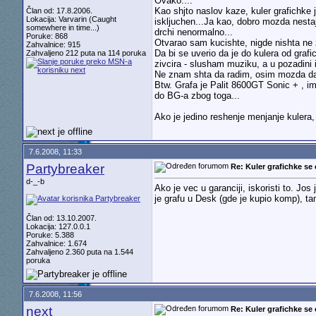
Ovako....
Kao shjto naslov kaze, kuler grafichk
Član od: 17.8.2006.
Lokacija: Varvarin (Caught
iskljuchen...Ja kao, dobro mozda nestaj
somewhere in time...)
drchi nenormalno...
Poruke: 868
Otvarao sam kucishte, nigde nishta ne 
Zahvalnice: 915
Da bi se uverio da je do kulera od graf
Zahvaljeno 212 puta na 114 poruka
zivcira - slusham muziku, a u pozadini 
Ne znam shta da radim, osim mozda da
Btw. Grafa je Palit 8600GT Sonic + , im
do BG-a zbog toga...
Ako je jedino reshenje menjanje kulera, 
7.6.2008, 11:33
Partybreaker
Re: Kuler grafichke se 
d-_-b
Ako je vec u garanciji, iskoristi to. J
je grafu u Desk (gde je kupio komp), ta
Član od: 13.10.2007.
Lokacija: 127.0.0.1
Poruke: 5.388
Zahvalnice: 1.674
Zahvaljeno 2.360 puta na 1.544
poruka
7.6.2008, 11:56
next
Re: Kuler grafichke se 