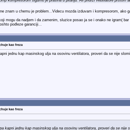
mp kompresorom sigurno je prasina u pitanju. Ali pridrzi vebtilatore prstom 
o ne znam u chemu je problem...Videcu mozda izduvam i kompresorom, ako g
koji mogu da nadjem i da zamenim, sluzice posao ja se i onako ne igram( ba
shto podleze garanciji...
chuje kao freza
apni jednu kap masinskog ulja na osovinu ventilatora, proveri da se nije slomi
chuje kao freza
pa kapni jednu kap masinskog ulja na osovinu ventilatora, proveri da se nije s