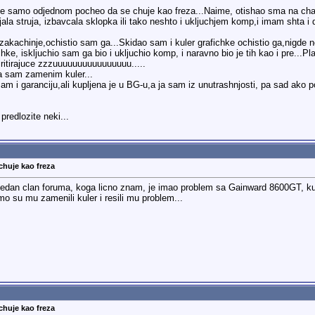
e je samo odjednom pocheo da se chuje kao freza...Naime, otishao sma na cha
ala struja, izbavcala sklopka ili tako neshto i ukljuchjem komp,i imam shta 
zakachinje,ochistio sam ga...Skidao sam i kuler grafichke ochistio ga,nigde 
ichke, iskljuchio sam ga bio i ukljuchio komp, i naravno bio je tih kao i pre.
iritirajuce zzzuuuuuuuuuuuuuuuu.....
 sam zamenim kuler...
am i garanciju,ali kupljena je u BG-u,a ja sam iz unutrashnjosti, pa sad ako 
predlozite neki...
chuje kao freza
os jedan clan foruma, koga licno znam, je imao problem sa Gainward 8600GT, kul
mo su mu zamenili kuler i resili mu problem...
chuje kao freza