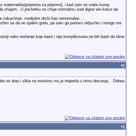
s matematike(priprema za prijemni), i kad sam se vratio komp
i da chujem...U pochetku se chuje normalno,i kad digne win krece da
ne zakachinje, medjutim drchi kao nenormalan....
..Plashim se da ne spalim grafu, pa sam ga ponovo ukljuchio i mnogo me
postoji neko reshenje koje bash i nije komplikovano,ne bih bash da idme
#
2
er se drao i slika na monitoru mu je treperila u ritmu drecanja... Odneo
#
3