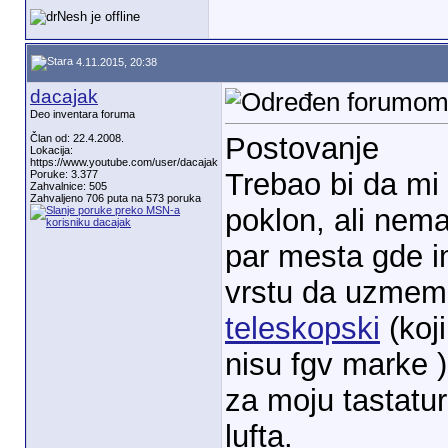
4.11.2015, 20:38
dacajak
Deo inventara foruma
Postovanje
Član od: 22.4.2008.
Lokacija:
https://www.youtube.com/user/dacajak
Trebao bi da mi 
Poruke: 3.377
Zahvalnice: 505
Zahvaljeno 706 puta na 573 poruka
poklon, ali nem
par mesta gde i
vrstu da uzmem
teleskopski
(koji
nisu fgv marke 
za moju tastatu
lufta.