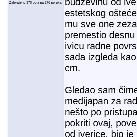
budževinu od ive
Zahvaljeno 370 puta na 270 poruka
estetskog oštećen
mu sve one zezal
premestio desnu 
ivicu radne povr
sada izgleda kao
cm.
Gledao sam čime 
medijapan za rad
nešto po pristup
pokriti ovaj, pov
od iverice, bio j