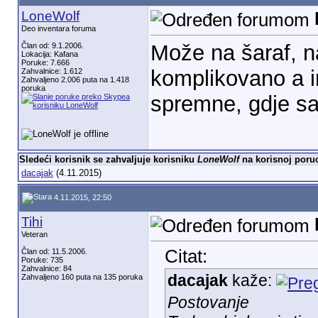
LoneWolf
Deo inventara foruma
Može na šaraf, na
Član od: 9.1.2006.
Lokacija: Kafana
Poruke: 7.666
komplikovano a i
Zahvalnice: 1.612
Zahvaljeno 2.006 puta na 1.418
poruka
spremne, gdje sa
Sledeći korisnik se zahvaljuje korisniku
LoneWolf
na korisnoj poruc
dacajak
(4.11.2015)
4.11.2015, 22:50
Tihi
Veteran
Citat:
Član od: 11.5.2006.
Poruke: 735
Zahvalnice: 84
dacajak
kaže:
Zahvaljeno 160 puta na 135 poruka
Postovanje