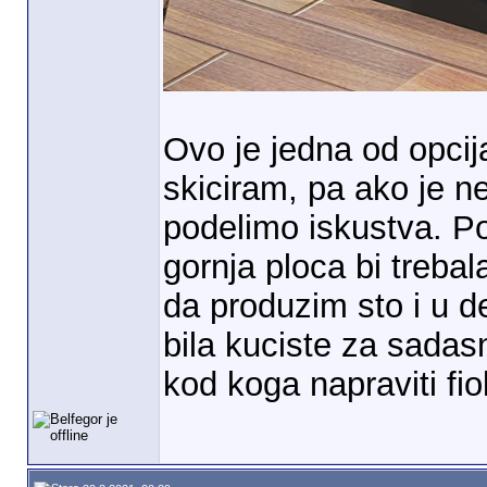
Ovo je jedna od opci
skiciram, pa ako je n
podelimo iskustva. P
gornja ploca bi treba
da produzim sto i u d
bila kuciste za sada
kod koga napraviti fi