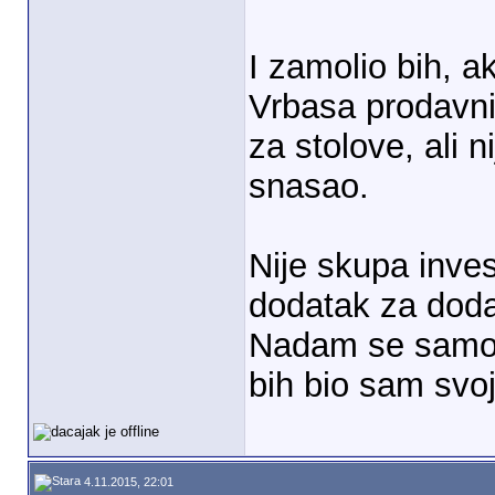
I zamolio bih, a
Vrbasa prodavn
za stolove, ali 
snasao.
Nije skupa invest
dodatak za doda
Nadam se samo d
bih bio sam svoj
4.11.2015, 22:01