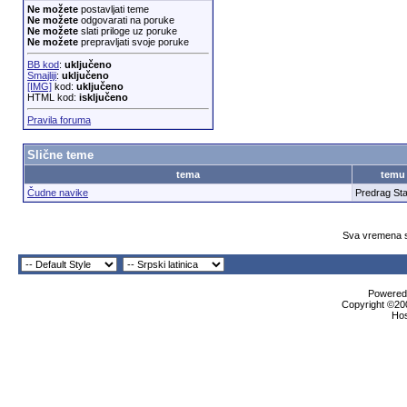
Ne možete
postavljati teme
Ne možete
odgovarati na poruke
Ne možete
slati priloge uz poruke
Ne možete
prepravljati svoje poruke
BB kod
:
uključeno
Smajliji
:
uključeno
[IMG]
kod:
uključeno
HTML kod:
isključeno
Pravila foruma
Slične teme
tema
temu
Čudne navike
Predrag St
Sva vremena s
Powered 
Copyright ©200
Ho