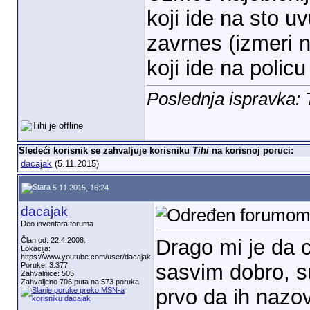
koji ide na sto u
zavrnes (izmeri 
koji ide na policu
Poslednja ispravka: 
Sledeći korisnik se zahvaljuje korisniku
Tihi
na korisnoj poruci:
dacajak
(5.11.2015)
5.11.2015, 16:24
dacajak
Deo inventara foruma
Drago mi je da ce
Član od: 22.4.2008.
Lokacija:
https://www.youtube.com/user/dacajak
sasvim dobro, su
Poruke: 3.377
Zahvalnice: 505
Zahvaljeno 706 puta na 573 poruka
prvo da ih nazo