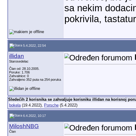
sa nekim dodaci
pokrivila, tastat
5.4.2022, 22:54
illidan
Starosedelac
Član od: 28.10.2005.
Poruke: 1.706
Zahvalnice: 0
Zahvaljeno 352 puta na 254 poruka
Sledećih 2 korisnika se zahvaljuje korisniku illidan na korisnoj poru
bokela
(19.4.2022),
Porsche
(5.4.2022)
6.4.2022, 10:17
MiloshNBG
Član