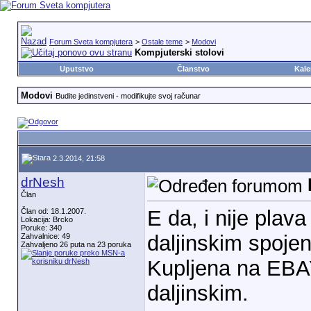
Forum Sveta kompjutera
>
Ostale teme
>
Modovi
Kompjuterski stolovi
Uputstvo
Članstvo
Kale
Modovi
Budite jedinstveni - modifikujte svoj računar
2.3.2014, 21:58
drNesh
Član
E da, i nije plav
Član od: 18.1.2007.
Lokacija: Brcko
Poruke: 340
daljinskim spoje
Zahvalnice: 49
Zahvaljeno 26 puta na 23 poruka
Kupljena na EBAY
daljinskim.