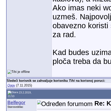
Ako imas neki wo
uzmeš. Najpovoljn
obavezno koristi 
za rad.
Kad budes uzima
ploča treba da b
Sledeći korisnik se zahvaljuje korisniku
Tihi
na korisnoj poruci:
Oggy
(7.11.2015)
23.2.2019,
21:53
Belfegor
Re: K
Starosedelac