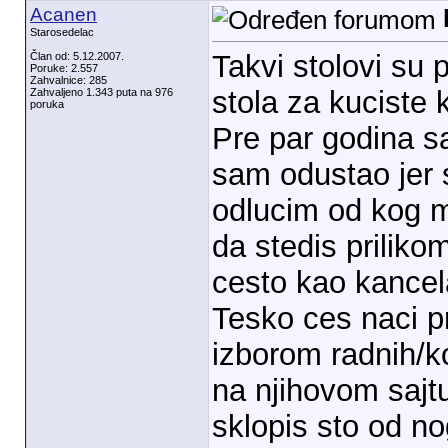
Acanen
Starosedelac
Takvi stolovi su p
Član od: 5.12.2007.
Poruke: 2.557
Zahvalnice: 285
stola za kuciste 
Zahvaljeno 1.343 puta na 976
poruka
Pre par godina s
sam odustao jer 
odlucim od kog ma
da stedis priliko
cesto kao kancela
Tesko ces naci 
izborom radnih/k
na njihovom sajtu 
sklopis sto od no