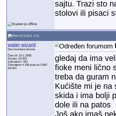
sajtu. Trazi sto 
stolovi ili pisaci s
23.3.2021, 3:21
water wizard
Deo inventara foruma
gledaj da ima ve
Član od: 29.1.2008.
Poruke: 20.902
Zahvalnice: 463
fioke meni lično 
Zahvaljeno 4.189 puta na 3.882
poruka
treba da guram no
Kućište mi je na 
skida i ima bolji
dole ili na patos
Još ako imaš neku