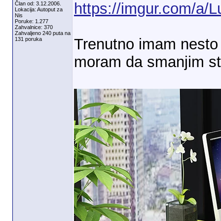
https://imgur.com/a/
Član od: 3.12.2006.
Lokacija: Autoput za
Nis
Poruke: 1.277
Zahvalnice: 370
Zahvaljeno 240 puta na
Trenutno imam nesto o
131 poruka
moram da smanjim s