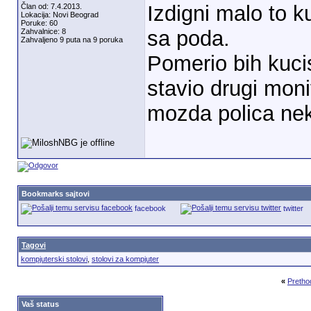
Izdigni malo to k
Član od: 7.4.2013.
Lokacija: Novi Beograd
Poruke: 60
sa poda.
Zahvalnice: 8
Zahvaljeno 9 puta na 9 poruka
Pomerio bih kucis
stavio drugi moni
mozda polica nek
Bookmarks sajtovi
facebook
twitter
Tagovi
kompjuterski stolovi
,
stolovi za kompjuter
«
Pretho
Vaš status