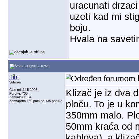
uracunati drzaci
uzeti kad mi st
boju.
Hvala na saveti
5.11.2015, 16:51
Tihi
Veteran
Klizač je iz dva 
Član od: 11.5.2006.
Poruke: 735
Zahvalnice: 84
ploču. To je u ko
Zahvaljeno 160 puta na 135 poruka
350mm malo. Ploč
50mm kraća od 
kablova), a kliz