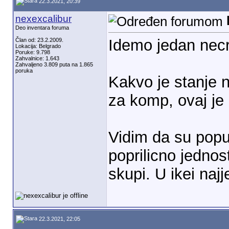
22.3.2021, 20:39
nexexcalibur
Deo inventara foruma
Idemo jedan nec
Član od: 23.2.2009.
Lokacija: Belgrado
Poruke: 9.798
Zahvalnice: 1.643
Zahvaljeno 3.809 puta na 1.865
poruka
Kakvo je stanje n
za komp, ovaj je
Vidim da su popu
poprilicno jednost
skupi. U ikei najje
22.3.2021, 22:05