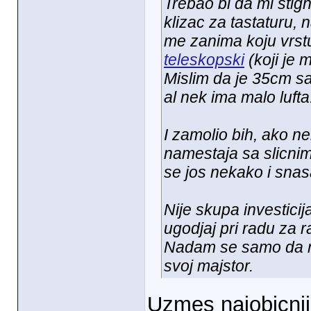
Trebao bi da mi stig
klizac za tastaturu,
me zanima koju vrs
teleskopski
(koji je m
Mislim da je 35cm sa
al nek ima malo lufta
I zamolio bih, ako n
namestaja sa slicnim
se jos nekako i snas
Nije skupa investicij
ugodjaj pri radu za 
Nadam se samo da ni
svoj majstor.
Uzmes najobicniji