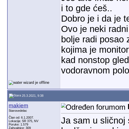
i to gde ćeš..
Dobro je i da je 
Ovo je neki radni
bolje radi posao 
kojima je monito
kad nonstop gleda
vodoravnom položa
25.3.2021, 9:38
makiem
Starosedelac
Ja sam u sličnoj 
Član od: 6.1.2007.
Lokacija: SR 375, NV
Poruke: 1.579
Zahvalnice: 309