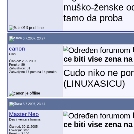
muško-ženske od
tamo da proba
6.7.2007, 23:27
canon
Član
ce biti vise zena n
Član od: 26.5.2007.
Poruke: 89
Zahvalnice: 31
Cudo niko ne p
Zahvaljeno 17 puta na 14 poruka
(LINUXASICU)
6.7.2007, 23:44
Master Neo
Deo inventara foruma
ce biti vise zena n
Član od: 30.11.2005.
Lokacija: Stan
Poruke: 3.102