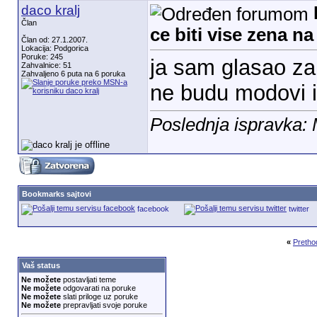
daco kralj
Član
ce biti vise zena n
Član od: 27.1.2007.
Lokacija: Podgorica
Poruke: 245
ja sam glasao z
Zahvalnice: 51
Zahvaljeno 6 puta na 6 poruka
ne budu modovi i
Poslednja ispravka:
Bookmarks sajtovi
facebook
twitter
«
Pretho
Vaš status
Ne možete
postavljati teme
Ne možete
odgovarati na poruke
Ne možete
slati priloge uz poruke
Ne možete
prepravljati svoje poruke