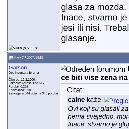
glasa za mozda.
Inace, stvarno j
jesi ili nisi. Tre
glasanje.
7.7.2007, 16:51
Garson
Deo inventara foruma
ce biti vise zena n
Član od: 12.2.2006.
Lokacija: Across The Sky
Poruke: 6.252
Citat:
Zahvalnice: 269
Zahvaljeno 544 puta na 343 poruka
caine
kaže:
Ovi koji su glasali z
nema svejedno, mor
Inace, stvarno je glu