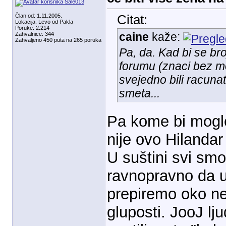
Član od: 1.11.2005.
Citat:
Lokacija: Levo od Pakla
Poruke: 2.214
caine
kaže:
Zahvalnice: 344
Zahvaljeno 450 puta na 265 poruka
Pa, da. Kad bi se bro
forumu (znaci bez mo
svejedno bili racunat
smeta...
Pa kome bi mogl
nije ovo Hilanda
U suštini svi smo
ravnopravno da u
prepiremo oko ne
gluposti. JooJ lju