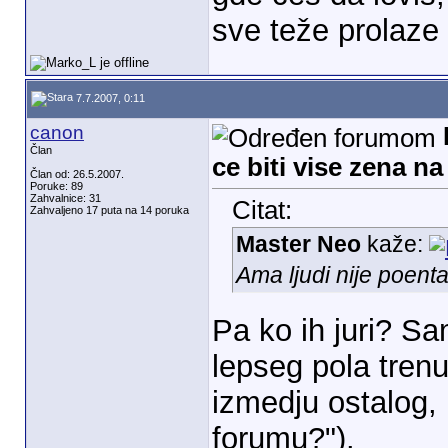
sve teže prolaze
7.7.2007, 0:11
canon
Član
ce biti vise zena n
Član od: 26.5.2007.
Poruke: 89
Zahvalnice: 31
Citat:
Zahvaljeno 17 puta na 14 poruka
Master Neo
kaže:
Ama ljudi nije poent
Pa ko ih juri? Sa
lepseg pola tren
izmedju ostalog, 
forumu?").