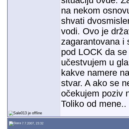
situaciju ovde. Z
na nekom osnovu
shvati dvosmisle
vodi. Ovo je drž
zagarantovana i 
pod LOCK da se 
učestvujem u gla
kakve namere na 
stvar. A ako se 
očekujem poziv 
Toliko od mene.
7.7.2007, 23:32