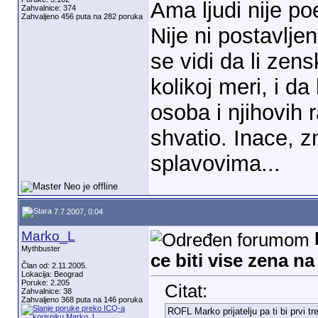
Ama ljudi nije po
Zahvalnice: 374
Zahvaljeno 456 puta na 282 poruka
Nije ni postavlje
se vidi da li zen
kolikoj meri, i da
osoba i njihovih 
shvatio. Inace, z
splavovima...
7.7.2007, 0:04
Marko_L
Mythbuster
ce biti vise zena n
Član od: 2.11.2005.
Lokacija: Beograd
Poruke: 2.205
Citat:
Zahvalnice: 38
Zahvaljeno 368 puta na 146 poruka
ROFL Marko prijatelju pa ti bi prvi t