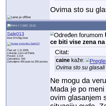
Ovima sto su gla
7.7.2007, 23:22
Sale013
Kind Of A Big Deal
ce biti vise zena n
Član od: 1.11.2005.
Citat:
Lokacija: Levo od Pakla
Poruke: 2.214
caine
kaže:
Zahvalnice: 344
Zahvaljeno 450 puta na 265 poruka
Ovima sto su glasal
Ne mogu da veruj
Mada je po meni 
ovim glasanjem s