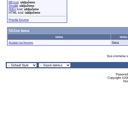
BB kod
:
uključeno
Smajliji
:
uključeno
[IMG]
kod:
uključeno
HTML kod:
isključeno
Pravila foruma
Slične teme
tema
temu
Avatari na forumu
Sasa
Sva vremena su
Powered 
Copyright ©200
Ho