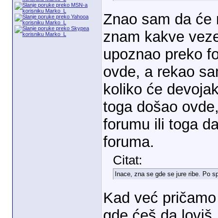
Znao sam da će 
znam kakve veze
upoznao preko fo
ovde, a rekao sa
koliko će devojak
toga došao ovde,
forumu ili toga 
foruma.
Citat:
Inace, zna se gde se jure ribe. Po s
Kad već pričamo o
gde ćeš da loviš,