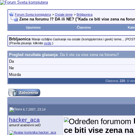
Forum Sveta kompjutera
>
Ostale teme
>
Brbljaonica
Zene na forumu !? DA ili NE? ("Kada ce biti vise zena na for
Uputstvo
Članstvo
Kale
Brbljaonica
Manje ozbiljno ćaskanje na ostale (kompjuterske i
geek)
teme...
(POST
(Pravila pisanja: kliknite
ovde
.)
Pregled rezultata glasanja
: Da li ste za vise zena na forumu?
Da
Ne
Mozda
Glasova:
220
. U ov
6.7.2007, 23:14
hacker_aca
amurof aratnevni oeD
ce biti vise zena n