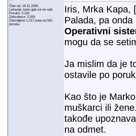
Član od: 18.11.2005.
Iris, Mrka Kapa, 
Lokacija: tamo gde se ne radi
Poruke: 3.181
Zahvalnice: 2.055
Palada, pa onda 
Zahvaljeno 1.217 puta na 551
poruka
Operativni sist
mogu da se seti
Ja mislim da je t
ostavile po poruk
Kao što je MarkoL
muškarci ili žene
takođe upoznavan
na odmet.