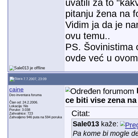
uvatili za to "k
pitanju žena na 
Vidim ja da je n
ovu temu..
PS. Šovinistima
ovde već u ovom
7.7.2007, 23:09
caine
Deo inventara foruma
ce biti vise zena n
Član od: 24.2.2006.
Lokacija: Nis
Poruke: 3.038
Citat:
Zahvalnice: 723
Zahvaljeno 946 puta na 594 poruka
Sale013
kaže:
Pa kome bi mogle de