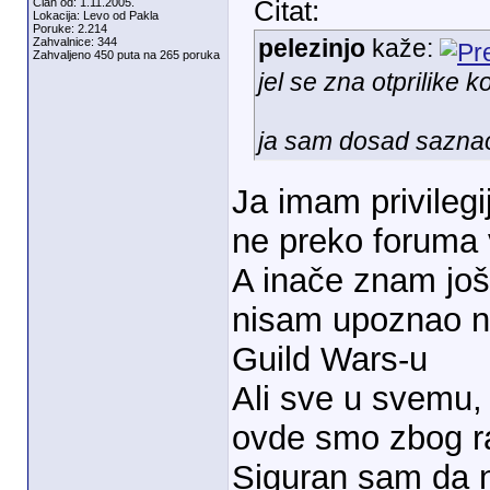
Član od: 1.11.2005.
Citat:
Lokacija: Levo od Pakla
Poruke: 2.214
pelezinjo
kaže:
Zahvalnice: 344
Zahvaljeno 450 puta na 265 poruka
jel se zna otprilike
ja sam dosad sazna
Ja imam privileg
ne preko foruma 
A inače znam još
nisam upoznao n
Guild Wars-u
Ali sve u svemu,
ovde smo zbog ra
Siguran sam da n