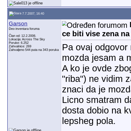
7.7.2007, 16:40
Garson
Deo inventara foruma
ce biti vise zena n
Član od: 12.2.2006.
Lokacija: Across The Sky
Poruke: 6.252
Pa ovaj odgovor
Zahvalnice: 269
Zahvaljeno 544 puta na 343 poruka
mozda jesam a m
A ko je ovde zbog
"riba") ne vidim z
znaci da je mozda
Licno smatram da
dosta dobio na k
lepsheg pola.