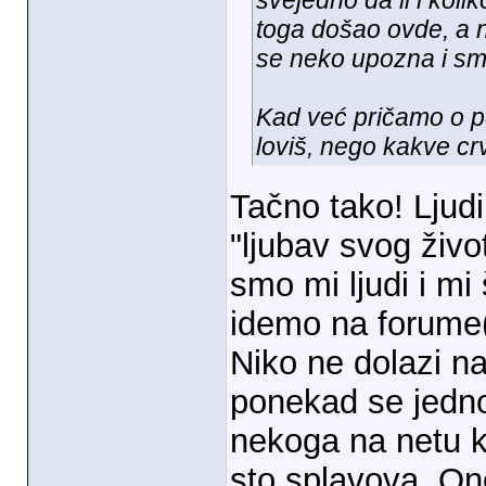
svejedno da li i koli
toga došao ovde, a n
se neko upozna i sm
Kad već pričamo o pe
loviš, nego kakve cr
Tačno tako! Ljudi
"ljubav svog život
smo mi ljudi i mi
idemo na forume
Niko ne dolazi n
ponekad se jedn
nekoga na netu k
sto splavova. On