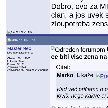
Dobro, ovo za MIC
clan, a jos uvek 
zloupotreba zens
7.7.2007, 0:13
Master Neo
Deo inventara foruma
ce biti vise zena n
Član od: 30.11.2005.
Lokacija: Stan
Poruke: 3.102
Citat:
Zahvalnice: 374
Zahvaljeno 456 puta na 282 poruka
Marko_L
kaže:
Kad već pričamo o pe
loviš, nego kakve cr