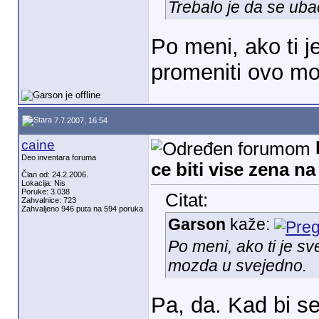
Trebalo je da se uba
Po meni, ako ti j
promeniti ovo mo
7.7.2007, 16:54
caine
Deo inventara foruma
ce biti vise zena n
Član od: 24.2.2006.
Lokacija: Nis
Poruke: 3.038
Citat:
Zahvalnice: 723
Zahvaljeno 946 puta na 594 poruka
Garson
kaže:
Po meni, ako ti je sv
mozda u svejedno.
Pa, da. Kad bi se 