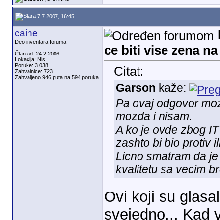
7.7.2007, 16:45
caine
Deo inventara foruma
ce biti vise zena n
Član od: 24.2.2006.
Lokacija: Nis
Poruke: 3.038
Citat:
Zahvalnice: 723
Zahvaljeno 946 puta na 594 poruka
Garson
kaže:
Pa ovaj odgovor mo
mozda i nisam.
A ko je ovde zbog IT 
zashto bi bio protiv 
Licno smatram da je
kvalitetu sa vecim b
Ovi koji su glasa
svejedno... Kad