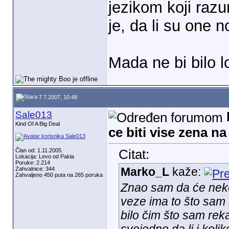
jezikom koji raz
je, da li su one
Mada ne bi bilo 
7.7.2007, 10:48
Sale013
Kind Of A Big Deal
ce biti vise zena n
Član od: 1.11.2005.
Citat:
Lokacija: Levo od Pakla
Poruke: 2.214
Marko_L
kaže:
Zahvalnice: 344
Zahvaljeno 450 puta na 265 poruka
Znao sam da će nek
veze ima to što sam
bilo čim što sam rek