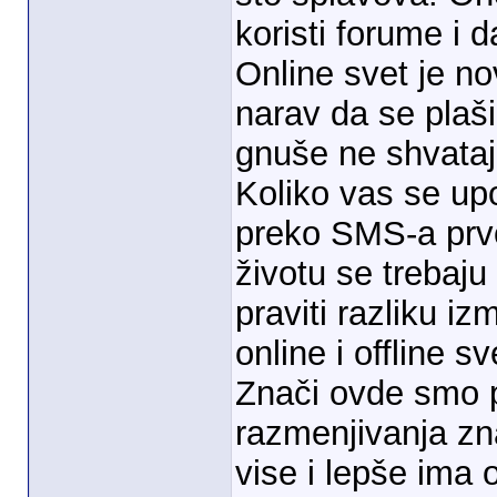
koristi forume i 
Online svet je n
narav da se plaši
gnuše ne shvataj
Koliko vas se u
preko SMS-a prvo
životu se trebaju
praviti razliku 
online i offline 
Znači ovde smo p
razmenjivanja zn
vise i lepše ima