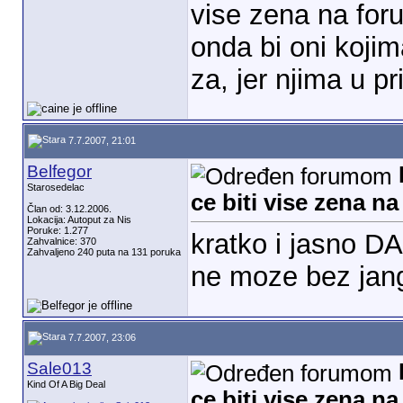
vise zena na for
onda bi oni kojim
za, jer njima u pr
7.7.2007, 21:01
Belfegor
Starosedelac
ce biti vise zena n
Član od: 3.12.2006.
Lokacija: Autoput za Nis
Poruke: 1.277
kratko i jasno DA
Zahvalnice: 370
Zahvaljeno 240 puta na 131 poruka
ne moze bez jan
7.7.2007, 23:06
Sale013
Kind Of A Big Deal
ce biti vise zena n