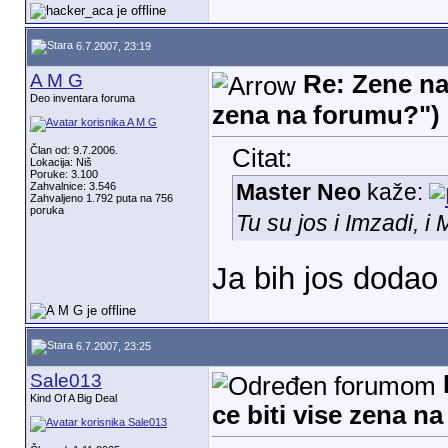
6.7.2007, 23:19
A M G
Re: Zene na
Deo inventara foruma
zena na forumu?")
Član od: 9.7.2006.
Citat:
Lokacija: Niš
Poruke: 3.100
Master Neo
kaže:
Zahvalnice: 3.546
Zahvaljeno 1.792 puta na 756
poruka
Tu su jos i Imzadi, i
Ja bih jos dodao
6.7.2007, 23:25
Sale013
Kind Of A Big Deal
ce biti vise zena n