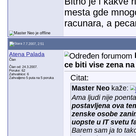
Bitno je i kakve 
mesta gde mnogo
racunara, a pec
7.7.2007, 2:51
Atena Palada
Član
ce biti vise zena n
Član od: 24.3.2007.
Poruke: 62
Zahvalnice: 6
Citat:
Zahvaljeno 5 puta na 5 poruka
Master Neo
kaže:
Ama ljudi nije poent
postavljena ova tem
zenske osobe zanima
uopste u IT svetu fa
Barem sam ja to tako