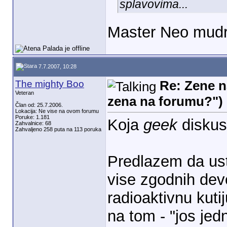
splavovima...
Master Neo mudr
7.7.2007, 10:28
The mighty Boo
Re: Zene n
Veteran
zena na forumu?")
Član od: 25.7.2006.
Lokacija: Ne vise na ovom forumu
Poruke: 1.181
Koja
geek
diskusi
Zahvalnice: 68
Zahvaljeno 258 puta na 113 poruka
Predlazem da ust
vise zgodnih devo
radioaktivnu kuti
na tom - "jos jedn