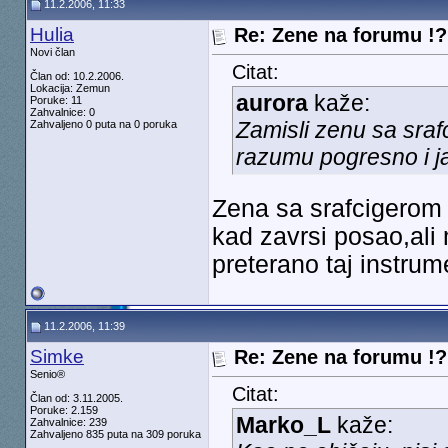
11.2.2006, 11:33
Hulia
Re: Zene na forumu !? 
Novi član
Citat:
Član od: 10.2.2006.
Lokacija: Zemun
aurora
kaže:
Poruke: 11
Zahvalnice: 0
Zamisli zenu sa sraf
Zahvaljeno 0 puta na 0 poruka
razumu pogresno i j
Zena sa srafcigerom u
kad zavrsi posao,ali 
preterano taj instrum
11.2.2006, 11:39
Simke
Re: Zene na forumu !? 
Senio®
Citat:
Član od: 3.11.2005.
Poruke: 2.159
Marko_L
kaže:
Zahvalnice: 239
Zahvaljeno 835 puta na 309 poruka