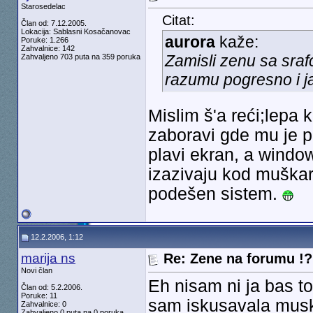
Starosedelac
Citat:
Član od: 7.12.2005.
Lokacija: Sablasni Kosačanovac
aurora
kaže:
Poruke: 1.266
Zahvalnice: 142
Zamisli zenu sa sraf
Zahvaljeno 703 puta na 359 poruka
razumu pogresno i j
Mislim š'a reći;lepa 
zaboravi gde mu je p
plavi ekran, a window
izazivaju kod muškar
podešen sistem.
12.2.2006, 1:12
marija ns
Re: Zene na forumu !? 
Novi član
Eh nisam ni ja bas t
Član od: 5.2.2006.
Poruke: 11
sam iskusavala muski
Zahvalnice: 0
Zahvaljeno 0 puta na 0 poruka