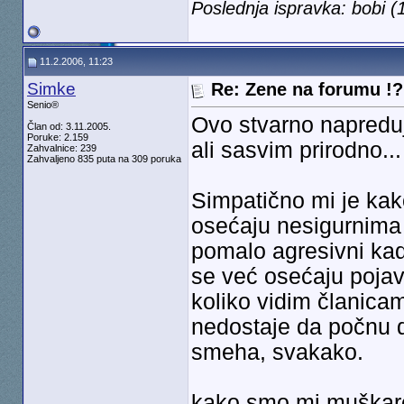
Poslednja ispravka: bobi 
11.2.2006, 11:23
Simke
Re: Zene na forumu !? 
Senio®
Ovo stvarno napredu
Član od: 3.11.2005.
Poruke: 2.159
ali sasvim prirodno...
Zahvalnice: 239
Zahvaljeno 835 puta na 309 poruka
Simpatično mi je kak
osećaju nesigurnima i
pomalo agresivni kad
se već osećaju pojav
koliko vidim članica
nedostaje da počnu da
smeha, svakako.
kako smo mi muškarci