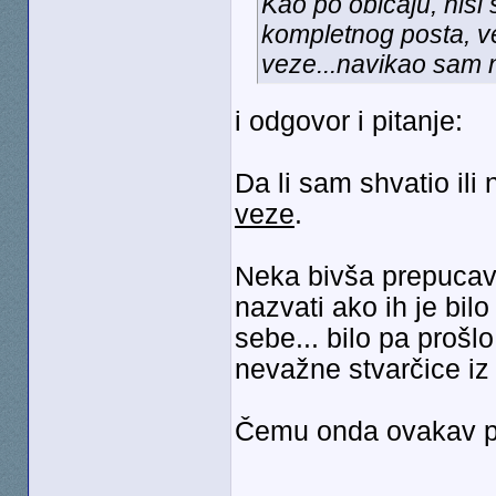
Kao po običaju, nisi s
kompletnog posta, ve
veze...navikao sam na
i odgovor i pitanje:
Da li sam shvatio il
veze
.
Neka bivša prepucava
nazvati ako ih je bilo
sebe... bilo pa proš
nevažne stvarčice iz 
Čemu onda ovakav po