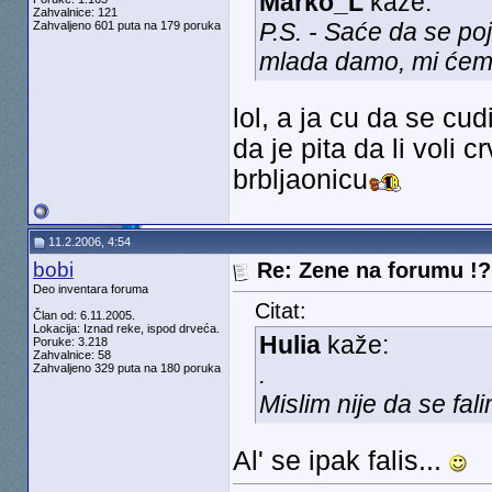
Marko_L
kaže:
Zahvalnice: 121
P.S. - Saće da se p
Zahvaljeno 601 puta na 179 poruka
mlada damo, mi ćem
lol, a ja cu da se cu
da je pita da li voli 
brbljaonicu
11.2.2006, 4:54
bobi
Re: Zene na forumu !? 
Deo inventara foruma
Citat:
Član od: 6.11.2005.
Lokacija: Iznad reke, ispod drveća.
Hulia
kaže:
Poruke: 3.218
Zahvalnice: 58
.
Zahvaljeno 329 puta na 180 poruka
Mislim nije da se fal
Al' se ipak falis...