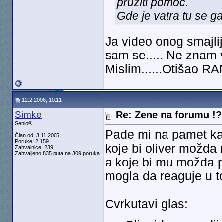
pruziti pomoc.
Gde je vatra tu se ga
Ja video onog smajli
sam se..... Ne znam vi
Mislim......Otišao RAM
12.2.2006, 10:11
Simke
Re: Zene na forumu !? 
Senio®
Pade mi na pamet kak
Član od: 3.11.2005.
Poruke: 2.159
koje bi oliver možda
Zahvalnice: 239
Zahvaljeno 835 puta na 309 poruka
a koje bi mu možda p
mogla da reaguje u 
Cvrkutavi glas: