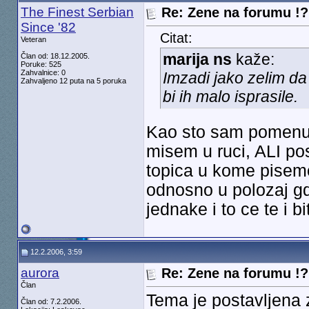
The Finest Serbian
Re: Zene na forumu !? 
Since '82
Citat:
Veteran
marija ns
kaže:
Član od: 18.12.2005.
Poruke: 525
Zahvalnice: 0
Imzadi jako zelim d
Zahvaljeno 12 puta na 5 poruka
bi ih malo isprasile.
Kao sto sam pomenuo
misem u ruci, ALI p
topica u kome pisemo
odnosno u polozaj g
jednake i to ce te i bit
12.2.2006, 3:59
aurora
Re: Zene na forumu !? 
Član
Tema je postavljena z
Član od: 7.2.2006.