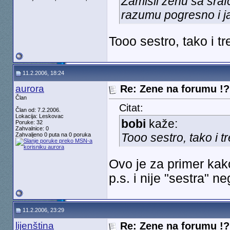
Zamisli zenu sa sraf
razumu pogresno i j
Tooo sestro, tako i t
11.2.2006, 18:24
aurora
Re: Zene na forumu !? 
Član
Citat:
Član od: 7.2.2006.
Lokacija: Leskovac
bobi
kaže:
Poruke: 32
Zahvalnice: 0
Tooo sestro, tako i 
Zahvaljeno 0 puta na 0 poruka
Ovo je za primer kako
p.s. i nije "sestra" n
11.2.2006, 23:29
lijenština
Re: Zene na forumu !? 