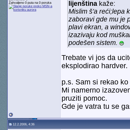
lijenština
kaže:
Zahvaljeno 0 puta na 0 poruka
Mislim š'a reći;lepa
zaboravi gde mu je p
plavi ekran, a windo
izazivaju kod muška
podešen sistem.
Trebate vi jos da uc
eksplodirao hardver.
p.s. Sam si rekao k
Mi namerno izazovem
pruziti pomoc.
Gde je vatra tu se ga
12.2.2006, 4:36