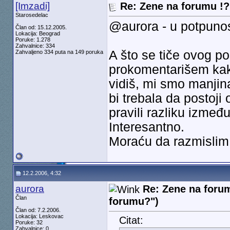
[Imzadi]
Re: Zene na forumu !? 
Starosedelac
@aurora - u potpuno
Član od: 15.12.2005.
Lokacija: Beograd
Poruke: 1.278
Zahvalnice: 334
A što se tiče ovog p
Zahvaljeno 334 puta na 149 poruka
prokomentarišem kako
vidiš, mi smo manjina
bi trebala da postoji
pravili razliku između
Interesantno.
Moraću da razmislim
12.2.2006, 4:32
aurora
Re: Zene na forum
Član
forumu?")
Član od: 7.2.2006.
Lokacija: Leskovac
Citat:
Poruke: 32
Zahvalnice: 0