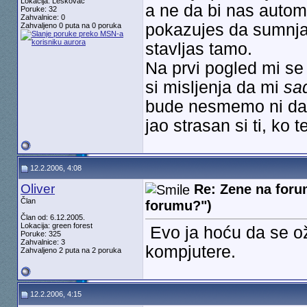
Lokacija: Leskovac
a ne da bi nas autom
Poruke: 32
Zahvalnice: 0
pokazujes da sumnjas
Zahvaljeno 0 puta na 0 poruka
stavljas tamo.
Na prvi pogled mi se 
si misljenja da mi
sa
bude nesmemo ni da 
jao strasan si ti, ko t
12.2.2006, 4:08
Oliver
Re: Zene na forum
Član
forumu?")
Član od: 6.12.2005.
Lokacija: green forest
Evo ja hoću da se o
Poruke: 325
Zahvalnice: 3
kompjutere.
Zahvaljeno 2 puta na 2 poruka
12.2.2006, 4:15