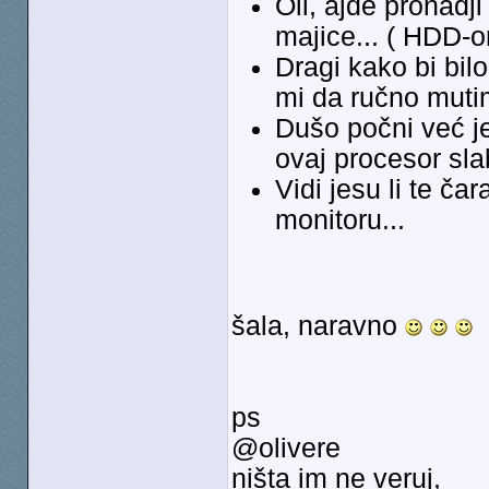
Oli, ajde pronadj
majice... ( HDD-
Dragi kako bi bil
mi da ručno mutim
Dušo počni već je
ovaj procesor sla
Vidi jesu li te ča
monitoru...
šala, naravno
ps
@olivere
ništa im ne veruj,