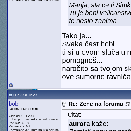
Marija, sta ce ti Sim
Tu je bobi velicanst
te nesto zanima...
Tako je...
Svaka čast bobi,
ti si u ovom slučaju n
pomogneš...
naročito sa tvojom s
ove sumorne ravničar
11.2.2006, 15:20
bobi
Re: Zene na forumu !? 
Deo inventara foruma
Citat:
Član od: 6.11.2005.
Lokacija: Iznad reke, ispod drveća.
aurora
kaže:
Poruke: 3.218
Zahvalnice: 58
Zahvaljeno 329 puta na 180 poruka