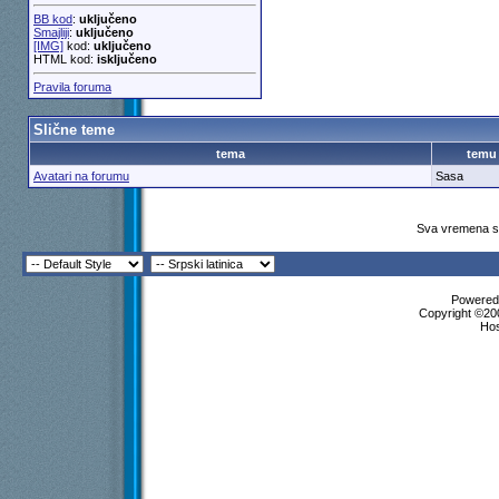
BB kod
:
uključeno
Smajliji
:
uključeno
[IMG]
kod:
uključeno
HTML kod:
isključeno
Pravila foruma
Slične teme
tema
temu
Avatari na forumu
Sasa
Sva vremena su
Powered 
Copyright ©200
Ho