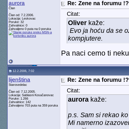
aurora
Re: Zene na forumu !? 
Član
Citat:
Član od: 7.2.2006.
Lokacija: Leskovac
Oliver
kaže:
Poruke: 32
Zahvalnice: 0
Evo ja hoću da se 
Zahvaljeno 0 puta na 0 poruka
kompjutere.
Pa naci cemo ti neku
12.2.2006, 7:02
lijenština
Re: Zene na forumu !? 
Starosedelac
Citat:
Član od: 7.12.2005.
Lokacija: Sablasni Kosačanovac
aurora
kaže:
Poruke: 1.266
Zahvalnice: 142
Zahvaljeno 703 puta na 359 poruka
p.s. Sam si rekao k
Mi namerno izazovem