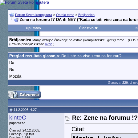
Forum Sveta kompjutera
>
Ostale teme
>
Brbljaonica
Zene na forumu !? DA ili NE? ("Kada ce biti vise zena na for
Uputstvo
Članstvo
K
Brbljaonica
Manje ozbiljno ćaskanje na ostale (kompjuterske i
geek)
teme...
(POST
(Pravila pisanja: kliknite
ovde
.)
Pregled rezultata glasanja
: Da li ste za vise zena na forumu?
Da
Ne
Mozda
Glasova:
220
. U ov
11.2.2006, 4:27
kinteC
Re: Zene na forumu !? 
paparazzo
Citat:
Član od: 24.12.2005.
Lokacija: Zip fajl!
Poruke: 1.165