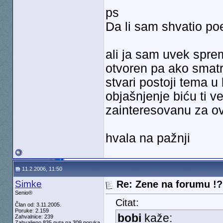
ps
Da li sam shvatio po
ali ja sam uvek spre
otvoren pa ako smat
stvari postoji tema u
objašnjenje biću ti 
zainteresovanu za ov
hvala na pažnji
11.2.2006, 11:50
Simke
Re: Zene na forumu !? 
Senio®
Citat:
Član od: 3.11.2005.
Poruke: 2.159
bobi
kaže:
Zahvalnice: 239
Zahvaljeno 835 puta na 309 poruka