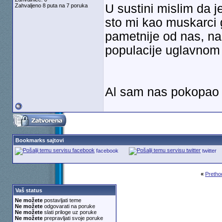
U sustini mislim da 
Zahvaljeno 8 puta na 7 poruka
sto mi kao muskarci
pametnije od nas, na
populacije uglavnom 
Al sam nas pokopao 
Bookmarks sajtovi
facebook
twitter
«
Pretho
Vaš status
Ne možete
postavljati teme
Ne možete
odgovarati na poruke
Ne možete
slati priloge uz poruke
Ne možete
prepravljati svoje poruke