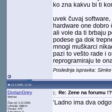
ko zna kakvu bi ti ko
uvek čuvaj software,
hardware one dobro 
ali vole da ti brbaju 
podese ga dok trepneš
mnogi muškarci nikad
pazi to vešto rade i 
reprogramiraju te ona
Poslednja ispravka: Simke
12.2.2006, 11:43
DorianGrey
Re: Zene na forumu !? 
Veteran
'Ladno ima dva odgov
Član od: 3.12.2005.
Lokacija: Valjevo
Poruke: 479
Zahvalnice: 0