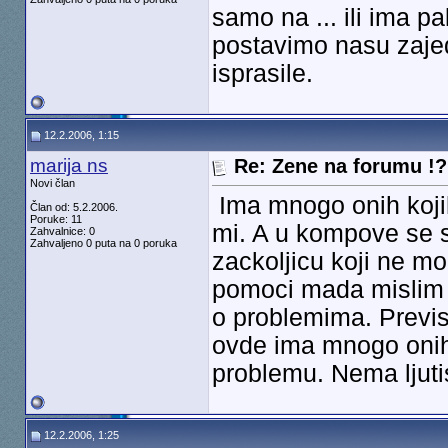
samo na ... ili ima p
postavimo nasu zaje
isprasile.
12.2.2006, 1:15
marija ns
Re: Zene na forumu !? 
Novi član
Ima mnogo onih koji
Član od: 5.2.2006.
Poruke: 11
mi. A u kompove se
Zahvalnice: 0
Zahvaljeno 0 puta na 0 poruka
zackoljicu koji ne 
pomoci mada mislim d
o problemima. Previs
ovde ima mnogo onih
problemu. Nema ljuti
12.2.2006, 1:25