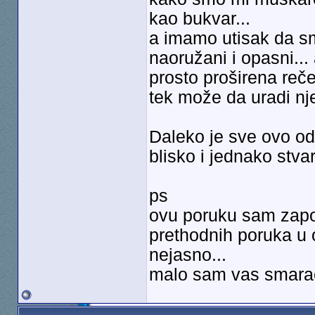
kao bukvar...
a imamo utisak da sm
naoružani i opasni...
prosto proširena reče
tek može da uradi nje
Daleko je sve ovo od
blisko i jednako stva
ps
ovu poruku sam zapo
prethodnih poruka u o
nejasno...
malo sam vas smarao 