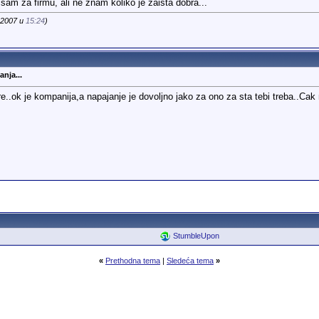
am za firmu, ali ne znam koliko je zaista dobra...
0.2007 u
15:24
)
anja...
..ok je kompanija,a napajanje je dovoljno jako za ono za sta tebi treba..Cak
StumbleUpon
«
Prethodna tema
|
Sledeća tema
»