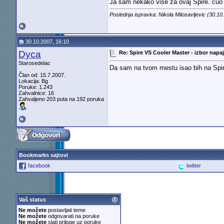
Ja sam nekako vise za ovaj Spire. cuo s
Poslednja ispravka: Nikola Milosavljevic (30.1
30.10.2007, 16:10
Dyca
Re: Spire VS Cooler Master - izbor napaj
Starosedelac
Da sam na tvom mestu isao bih na Spire
Član od: 15.7.2007.
Lokacija: Bg
Poruke: 1.243
Zahvalnice: 16
Zahvaljeno 203 puta na 192 poruka
Bookmarks sajtovi
facebook
twitter
Vaš status
Ne možete
postavljati teme
Ne možete
odgovarati na poruke
Ne možete
slati priloge uz poruke