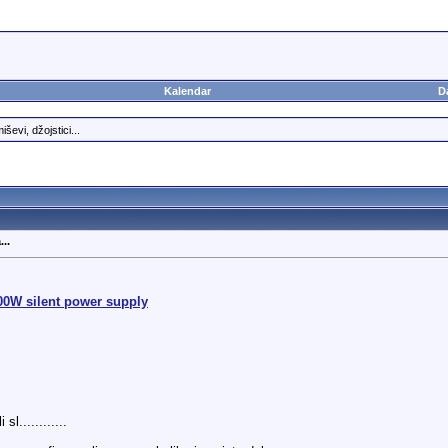
Kalendar
D
ševi, džojstici...
..
00W silent power supply
l............