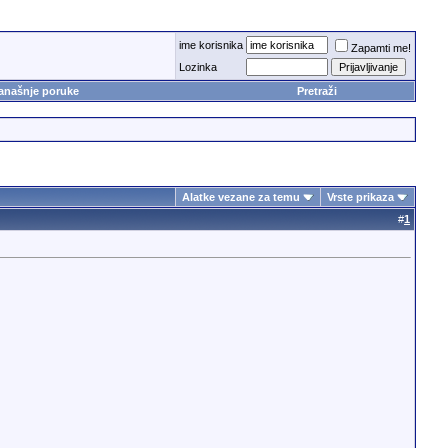
ime korisnika
Zapamti me!
Lozinka
anašnje poruke
Pretraži
Alatke vezane za temu
Vrste prikaza
#
1