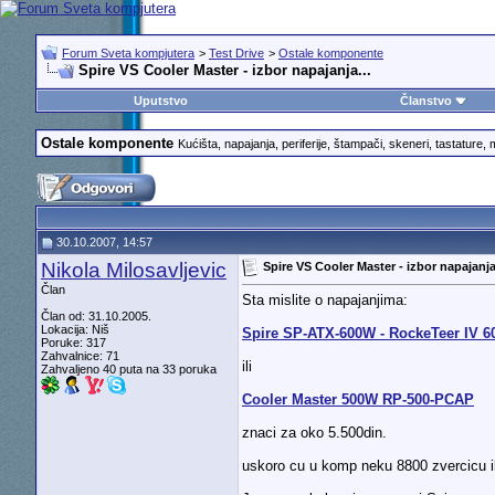
Forum Sveta kompjutera
>
Test Drive
>
Ostale komponente
Spire VS Cooler Master - izbor napajanja...
Uputstvo
Članstvo
Ostale komponente
Kućišta, napajanja, periferije, štampači, skeneri, tastature, mi
30.10.2007, 14:57
Nikola Milosavljevic
Spire VS Cooler Master - izbor napajanja.
Član
Sta mislite o napajanjima:
Član od: 31.10.2005.
Lokacija: Niš
Spire SP-ATX-600W - RockeTeer IV 6
Poruke: 317
Zahvalnice: 71
ili
Zahvaljeno 40 puta na 33 poruka
Cooler Master 500W RP-500-PCAP
znaci za oko 5.500din.
uskoro cu u komp neku 8800 zvercicu ili s