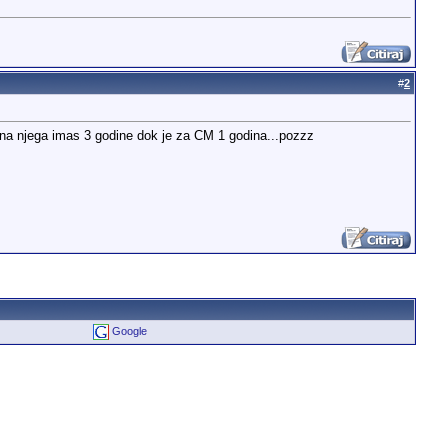
#
2
 na njega imas 3 godine dok je za CM 1 godina...pozzz
Google