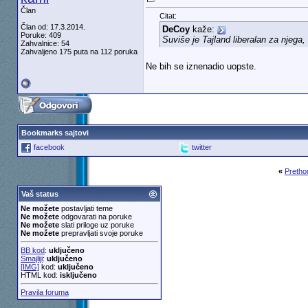
Član
Citat:
Član od: 17.3.2014.
DeCoy
kaže:
Poruke: 409
Suviše je Tajland liberalan za njeg
Zahvalnice: 54
Zahvaljeno 175 puta na 112 poruka
Ne bih se iznenadio uopste.
Bookmarks sajtovi
facebook
twitter
«
Pretho
Vaš status
Ne možete
postavljati teme
Ne možete
odgovarati na poruke
Ne možete
slati priloge uz poruke
Ne možete
prepravljati svoje poruke
BB kod
:
uključeno
Smajliji
:
uključeno
[IMG]
kod:
uključeno
HTML kod:
isključeno
Pravila foruma