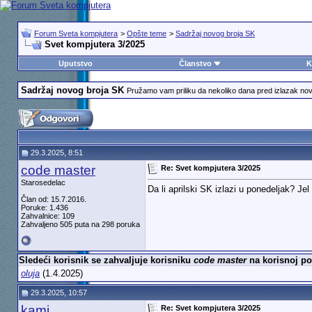
Forum Sveta kompjutera
>
Opšte teme
>
Sadržaj novog broja SK
Svet kompjutera 3/2025
Uputstvo
Članstvo
K
Sadržaj novog broja SK
Pružamo vam priliku da nekoliko dana pred izlazak nov
29.3.2025, 8:51
code master
Re: Svet kompjutera 3/2025
Starosedelac
Da li aprilski SK izlazi u ponedeljak? J
Član od: 15.7.2016.
Poruke: 1.436
Zahvalnice: 109
Zahvaljeno 505 puta na 298 poruka
Sledeći korisnik se zahvaljuje korisniku
code master
na korisnoj po
oluja
(1.4.2025)
29.3.2025, 10:57
kami
Re: Svet kompjutera 3/2025