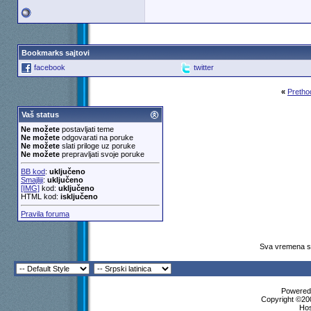
Bookmarks sajtovi
facebook
twitter
«
Pretho
Vaš status
Ne možete
postavljati teme
Ne možete
odgovarati na poruke
Ne možete
slati priloge uz poruke
Ne možete
prepravljati svoje poruke
BB kod
:
uključeno
Smajliji
:
uključeno
[IMG]
kod:
uključeno
HTML kod:
isključeno
Pravila foruma
Sva vremena su
Powered 
Copyright ©200
Ho