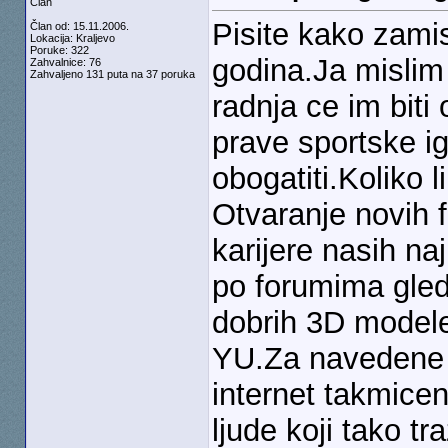
Član
Pisite kako zami
Član od: 15.11.2006.
Lokacija: Kraljevo
Poruke: 322
godina.Ja mislim 
Zahvalnice: 76
Zahvaljeno 131 puta na 37 poruka
radnja ce im biti 
prave sportske i
obogatiti.Koliko
Otvaranje novih f
karijere nasih n
po forumima gle
dobrih 3D modele
YU.Za navedene f
internet takmicen
ljude koji tako tr