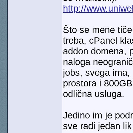
http://www.uniwe
Što se mene tiče 
treba, cPanel kl
addon domena, p
naloga neograni
jobs, svega ima,
prostora i 800G
odlična usluga.
Jedino im je podr
sve radi jedan li