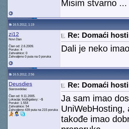
Misim stvarno ...
16.5.2012, 1:19
zi12
Re: Domaći hosti
Novi član
Dali je neko ima
Član od: 2.6.2009.
Poruke: 4
Zahvalnice: 0
Zahvaljeno 0 puta na 0 poruka
16.5.2012, 2:56
Deusdies
Re: Domaći hosti
Starosedelac
Ja sam imao dost
Član od: 9.11.2005.
Lokacija: bo@galaxy: ~$
Poruke: 1.554
UniWebHosting, a 
Zahvalnice: 54
Zahvaljeno 439 puta na 215 poruka
takođe imao dobr