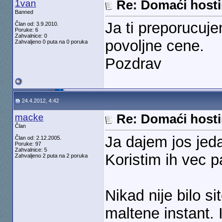
1van
Re: Domaći hosti
Banned
Ja ti preporucuj
Član od: 3.9.2010.
Poruke: 6
Zahvalnice: 0
povoljne cene.
Zahvaljeno 0 puta na 0 poruka
Pozdrav
24.4.2012, 4:42
macke
Re: Domaći hosti
Član
Ja dajem jos jed
Član od: 2.12.2005.
Poruke: 97
Zahvalnice: 5
Koristim ih vec pa
Zahvaljeno 2 puta na 2 poruka
Nikad nije bilo sit
maltene instant. 