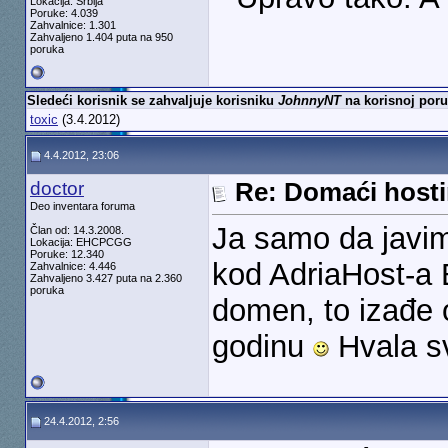
Lokacija: Srbija
Poruke: 4.039
Zahvalnice: 1.301
Zahvaljeno 1.404 puta na 950
poruka
Sledeći korisnik se zahvaljuje korisniku
JohnnyNT
na korisnoj poru
toxic
(3.4.2012)
4.4.2012, 23:06
doctor
Re: Domaći hosti
Deo inventara foruma
Ja samo da javi
Član od: 14.3.2008.
Lokacija: EHCPCGG
Poruke: 12.340
kod AdriaHost-a 
Zahvalnice: 4.446
Zahvaljeno 3.427 puta na 2.360
poruka
domen, to izađe
godinu
Hvala s
24.4.2012, 2:56