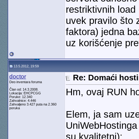
restriktivnih loa
uvek pravilo što
faktora) jedna b
uz korišćenje pre
13.5.2012, 19:59
doctor
Re: Domaći hosti
Deo inventara foruma
Hm, ovaj RUN host
Član od: 14.3.2008.
Lokacija: EHCPCGG
Poruke: 12.340
Zahvalnice: 4.446
Zahvaljeno 3.427 puta na 2.360
poruka
Elem, ja sam uzeo
UniWebHostinga (
su kvalitetni):