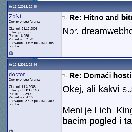
27.3.2012, 23:39
ZoNi
Re: Hitno and bit
Deo inventara foruma
Npr. dreamwebho
Član od: 24.10.2005.
Lokacija: ÷÷÷÷÷
Poruke: 8.956
Zahvalnice: 2.513
Zahvaljeno 1.996 puta na 1.458
poruka
27.3.2012, 23:44
doctor
Re: Domaći hosti
Deo inventara foruma
Okej, ali kakvi 
Član od: 14.3.2008.
Lokacija: EHCPCGG
Poruke: 12.340
Zahvalnice: 4.446
Zahvaljeno 3.427 puta na 2.360
poruka
Meni je Lich_Kin
bacim pogled i t