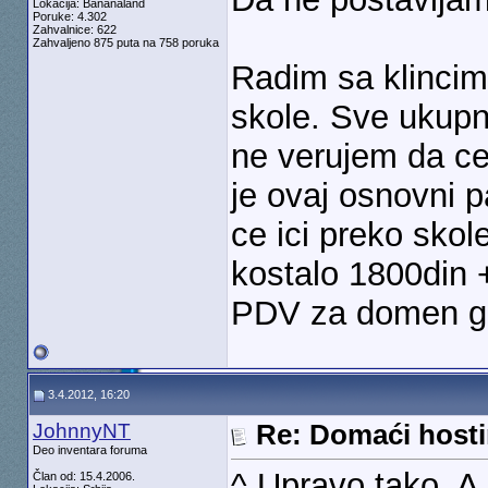
Lokacija: Bananaland
Poruke: 4.302
Zahvalnice: 622
Zahvaljeno 875 puta na 758 poruka
Radim sa klinci
skole. Sve ukupn
ne verujem da ce
je ovaj osnovni 
ce ici preko skol
kostalo 1800din 
PDV za domen g
3.4.2012, 16:20
JohnnyNT
Re: Domaći hosti
Deo inventara foruma
^ Upravo tako. A 
Član od: 15.4.2006.