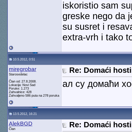
iskoristio sam su
greske nego da je 
su susret i resa
extra-vrh i tako 
10.5.2012, 0:51
miregrobar
Re: Domaći hosti
Starosedelac
ал су домаћи хо
Član od: 27.8.2008.
Lokacija: Novi Sad
Poruke: 1.273
Zahvalnice: 428
Zahvaljeno 586 puta na 278 poruka
13.5.2012, 16:21
AlekBGD
Re: Domaći hosti
Član