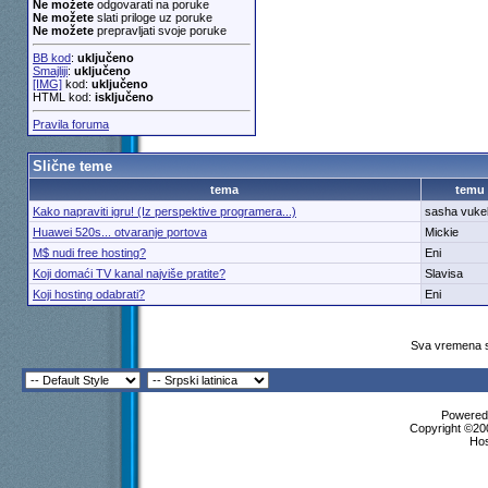
Ne možete
odgovarati na poruke
Ne možete
slati priloge uz poruke
Ne možete
prepravljati svoje poruke
BB kod
:
uključeno
Smajliji
:
uključeno
[IMG]
kod:
uključeno
HTML kod:
isključeno
Pravila foruma
Slične teme
tema
temu
Kako napraviti igru! (Iz perspektive programera...)
sasha vukel
Huawei 520s... otvaranje portova
Mickie
M$ nudi free hosting?
Eni
Koji domaći TV kanal najviše pratite?
Slavisa
Koji hosting odabrati?
Eni
Sva vremena s
Powered 
Copyright ©200
Ho