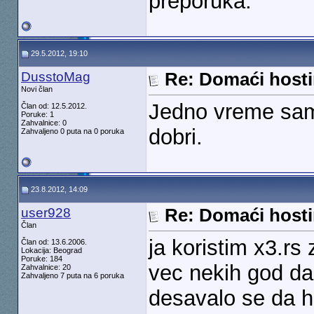
preporuka.
29.5.2012, 19:10
DusstoMag
Re: Domaći hosti
Novi član
Jedno vreme sam 
Član od: 12.5.2012.
Poruke: 1
Zahvalnice: 0
dobri.
Zahvaljeno 0 puta na 0 poruka
23.8.2012, 14:09
user928
Re: Domaći hosti
Član
ja koristim x3.rs
Član od: 13.6.2006.
Lokacija: Beograd
Poruke: 184
vec nekih god da
Zahvalnice: 20
Zahvaljeno 7 puta na 6 poruka
desavalo se da h