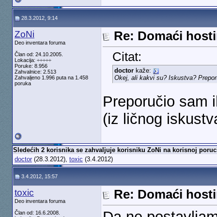
28.3.2012, 9:14
ZoNi
Re: Domaći hosti
Deo inventara foruma
Citat:
Član od: 24.10.2005.
Lokacija: ÷÷÷÷÷
Poruke: 8.956
doctor
kaže:
Zahvalnice: 2.513
Okej, ali kakvi su? Iskustva? Prepo
Zahvaljeno 1.996 puta na 1.458
poruka
Preporučio sam i
(iz ličnog iskustv
Sledećih 2 korisnika se zahvaljuje korisniku ZoNi na korisnoj poruc
doctor
(28.3.2012),
toxic
(3.4.2012)
3.4.2012, 15:57
toxic
Re: Domaći hosti
Deo inventara foruma
Da ne postavljam
Član od: 16.6.2008.