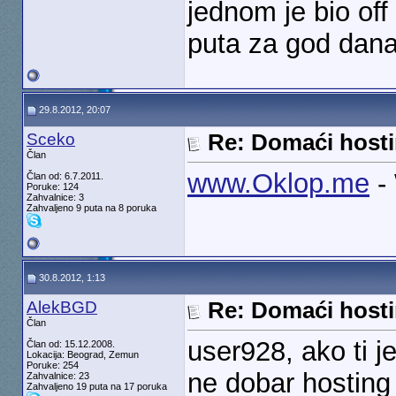
jednom je bio off
puta za god dana
29.8.2012, 20:07
Sceko
Re: Domaći hosti
Član
www.Oklop.me
- 
Član od: 6.7.2011.
Poruke: 124
Zahvalnice: 3
Zahvaljeno 9 puta na 8 poruka
30.8.2012, 1:13
AlekBGD
Re: Domaći hosti
Član
user928, ako ti j
Član od: 15.12.2008.
Lokacija: Beograd, Zemun
Poruke: 254
ne dobar hosting 
Zahvalnice: 23
Zahvaljeno 19 puta na 17 poruka