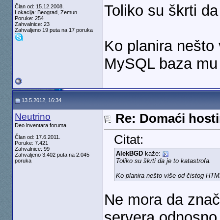
Toliko su škrti da
Član od: 15.12.2008.
Lokacija: Beograd, Zemun
Poruke: 254
Zahvalnice: 23
Zahvaljeno 19 puta na 17 poruka
Ko planira nešto
MySQL baza mu ve
13.5.2012, 16:34
Neutrino
Re: Domaći hosti
Deo inventara foruma
Citat:
Član od: 17.6.2011.
Poruke: 7.421
Zahvalnice: 99
AlekBGD
kaže:
Zahvaljeno 3.402 puta na 2.045
Toliko su škrti da je to katastrofa.
poruka
Ko planira nešto više od čistog HT
Ne mora da znač
servera odnosno