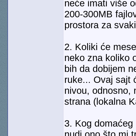
neće imati više o
200-300MB fajlov
prostora za svaki
2. Koliki će mes
neko zna koliko o
bih da dobijem ne
ruke... Ovaj sajt
nivou, odnosno, n
strana (lokalna K
3. Kog domaćeg ho
nudi ono što mi 