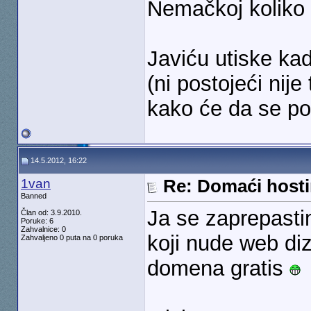
Nemačkoj koliko 
Javiću utiske kad
(ni postojeći nij
kako će da se p
14.5.2012, 16:22
1van
Re: Domaći hosti
Banned
Ja se zaprepasti
Član od: 3.9.2010.
Poruke: 6
Zahvalnice: 0
koji nude web diz
Zahvaljeno 0 puta na 0 poruka
domena gratis