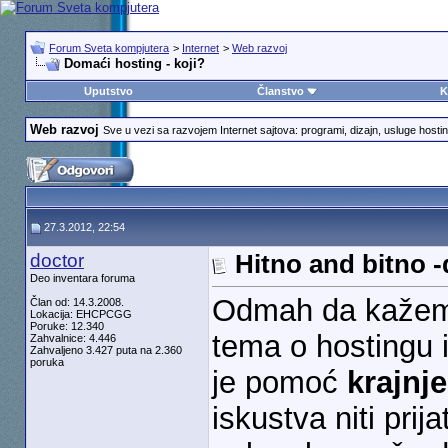
Forum Sveta kompjutera
>
Internet
>
Web razvoj
Domaći hosting - koji?
Uputstvo
Članstvo
K
Web razvoj
Sve u vezi sa razvojem Internet sajtova: programi, dizajn, usluge hosting
27.3.2012, 22:54
doctor
Hitno and bitno -
Deo inventara foruma
Odmah da kažem 
Član od: 14.3.2008.
Lokacija: EHCPCGG
Poruke: 12.340
tema o hostingu i
Zahvalnice: 4.446
Zahvaljeno 3.427 puta na 2.360
poruka
je pomoć
krajnj
iskustva niti prij