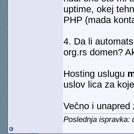
uptime, okej teh
PHP (mada kontam
4. Da li automatsk
org.rs domen? A
Hosting uslugu
m
uslov lica za koje
Večno i unapred 
Poslednja ispravka: 