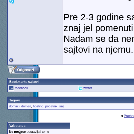
Pre 2-3 godine sa
znaj jel pomenut
Nadam se da nema
sajtovi na njemu.
Bookmarks sajtovi
facebook
twitter
Tagovi
domaci
,
domen
,
hosting
,
pocetnik
,
sajt
«
Pretho
Vaš status
Ne možete
postavljati teme