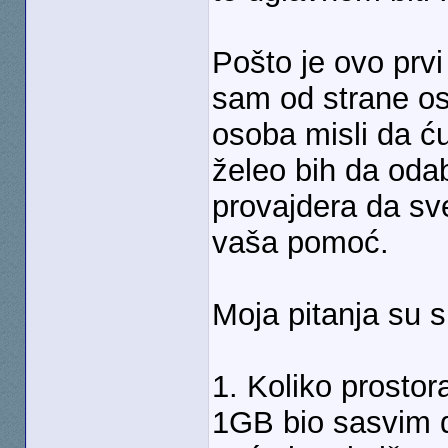
Pošto je ovo prvi
sam od strane os
osoba misli da ću
želeo bih da od
provajdera da sve
vaša pomoć.
Moja pitanja su 
1. Koliko prostor
1GB bio sasvim d