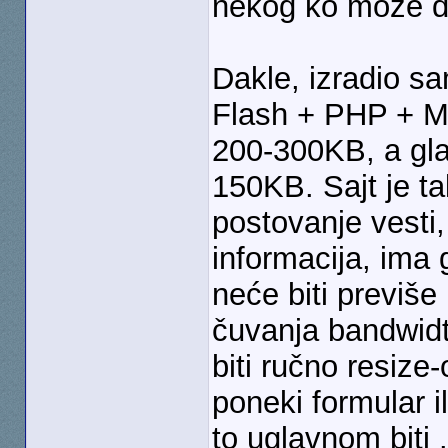
nekog ko može d
Dakle, izradio sa
Flash + PHP + My
200-300KB, a glav
150KB. Sajt je t
postovanje vesti, 
informacija, ima g
neće biti previše
čuvanja bandwidth
biti ručno resiz
poneki formular 
to uglavnom biti .