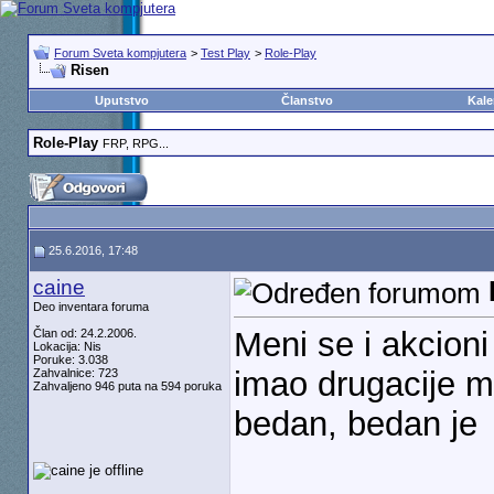
Forum Sveta kompjutera
>
Test Play
>
Role-Play
Risen
Uputstvo
Članstvo
Kale
Role-Play
FRP, RPG...
25.6.2016, 17:48
caine
Deo inventara foruma
Meni se i akcion
Član od: 24.2.2006.
Lokacija: Nis
Poruke: 3.038
imao drugacije mi
Zahvalnice: 723
Zahvaljeno 946 puta na 594 poruka
bedan, bedan je