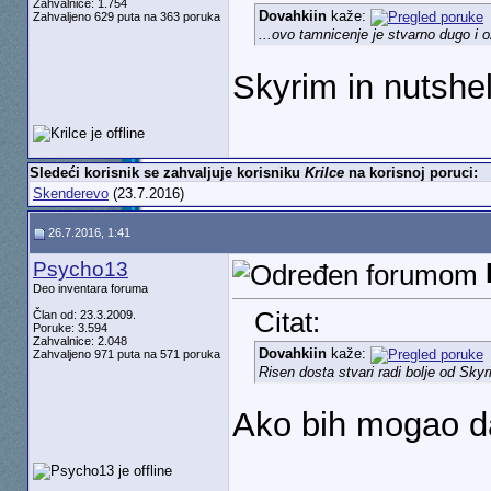
Zahvalnice: 1.754
Dovahkiin
kaže:
Zahvaljeno 629 puta na 363 poruka
...ovo tamnicenje je stvarno dugo i o
Skyrim in nutshel
Sledeći korisnik se zahvaljuje korisniku
Krilce
na korisnoj poruci:
Skenderevo
(23.7.2016)
26.7.2016, 1:41
Psycho13
Deo inventara foruma
Citat:
Član od: 23.3.2009.
Poruke: 3.594
Zahvalnice: 2.048
Dovahkiin
kaže:
Zahvaljeno 971 puta na 571 poruka
Risen dosta stvari radi bolje od Sky
Ako bih mogao da