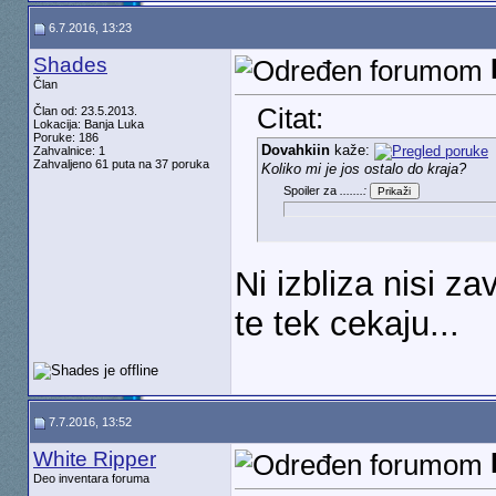
6.7.2016, 13:23
Shades
Član
Citat:
Član od: 23.5.2013.
Lokacija: Banja Luka
Poruke: 186
Dovahkiin
kaže:
Zahvalnice: 1
Zahvaljeno 61 puta na 37 poruka
Koliko mi je jos ostalo do kraja?
Spoiler za
.......:
Ni izbliza nisi z
te tek cekaju...
7.7.2016, 13:52
White Ripper
Deo inventara foruma