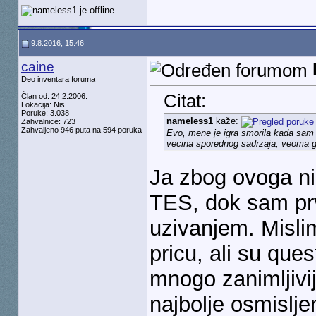
9.8.2016, 15:46
caine
Deo inventara foruma
Citat:
Član od: 24.2.2006.
Lokacija: Nis
Poruke: 3.038
nameless1
kaže:
Zahvalnice: 723
Zahvaljeno 946 puta na 594 poruka
Evo, mene je igra smorila kada sam s
vecina sporednog sadrzaja, veoma g
Ja zbog ovoga n
TES, dok sam prv
uzivanjem. Misli
pricu, ali su ques
mnogo zanimljivi
najbolje osmislj