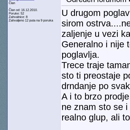
Član
U drugom poglavl
Član od: 16.12.2010.
Poruke: 52
Zahvalnice: 8
sirom ostrva....n
Zahvaljeno 12 puta na 9 poruka
zaljenje u vezi ka
Generalno i nije
poglavlja.
Trece traje taman 
sto ti preostaje 
drndanje po sva
A i to brzo prodje
ne znam sto se i 
realno glup, ali 