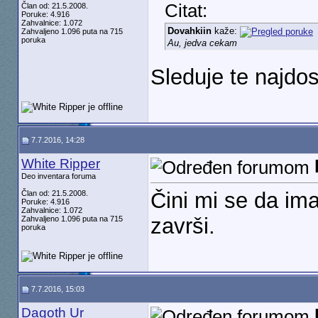
Citat:
Član od: 21.5.2008.
Poruke: 4.916
Zahvalnice: 1.072
Dovahkiin
kaže:
Zahvaljeno 1.096 puta na 715
poruka
Au, jedva cekam
Sleduje te najdosa
7.7.2016, 14:28
White Ripper
Deo inventara foruma
Čini mi se da im
Član od: 21.5.2008.
Poruke: 4.916
Zahvalnice: 1.072
završi.
Zahvaljeno 1.096 puta na 715
poruka
7.7.2016, 15:03
Dagoth Ur