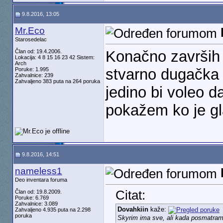
9.8.2016, 13:05
Mr.Eco
Starosedelac
Konačno završih R
Član od: 19.4.2006.
Lokacija: 4 8 15 16 23 42 Sistem:
Arch
stvarno dugačka i
Poruke: 1.995
Zahvalnice: 239
Zahvaljeno 383 puta na 264 poruka
jedino bi voleo 
pokažem ko je gl
9.8.2016, 14:51
nameless1
Deo inventara foruma
Citat:
Član od: 19.8.2009.
Poruke: 6.769
Zahvalnice: 3.089
Dovahkiin
kaže:
Zahvaljeno 4.935 puta na 2.298
poruka
Skyrim ima sve, ali kada posmatramo 