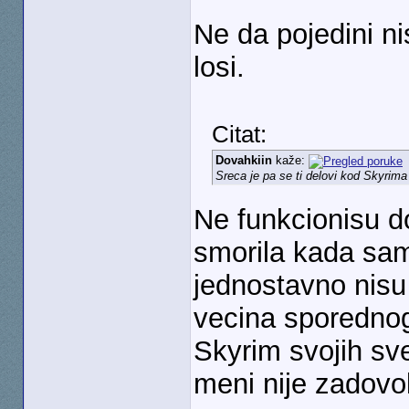
Ne da pojedini ni
losi.
Citat:
Dovahkiin
kaže:
Sreca je pa se ti delovi kod Skyrima 
Ne funkcionisu do
smorila kada sam
jednostavno nisu 
vecina sporedno
Skyrim svojih sve
meni nije zadovol