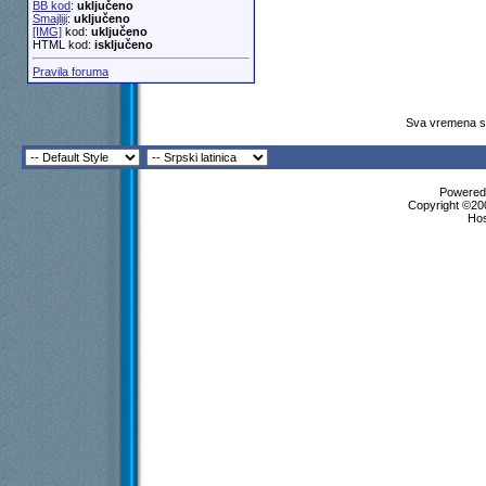
BB kod
:
uključeno
Smajliji
:
uključeno
[IMG]
kod:
uključeno
HTML kod:
isključeno
Pravila foruma
Sva vremena su
Powered 
Copyright ©200
Ho