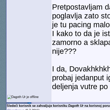
Pretpostavljam da
poglavlja zato st
je tu pacing malo
I kako to da je i
zamorno a sklapa
nije???
I da, Dovakhkhk
probaj jedanput 
deljenja vutre p
Sledeći korisnik se zahvaljuje korisniku
Dagoth Ur
na korisnoj poru