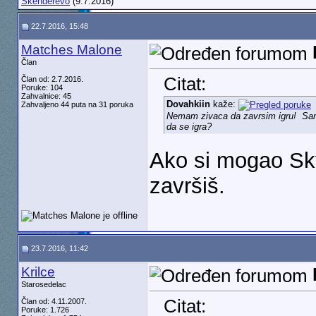
Skenderevo
(9.7.2016)
22.7.2016, 15:48
Matches Malone
Član
Citat:
Član od: 2.7.2016.
Poruke: 104
Zahvalnice: 45
Dovahkiin
kaže:
Zahvaljeno 44 puta na 31 poruka
Nemam zivaca da zavrsim igru!
Sam
da se igra?
Ako si mogao Sky
završiš.
23.7.2016, 11:42
Krilce
Starosedelac
Citat:
Član od: 4.11.2007.
Poruke: 1.726