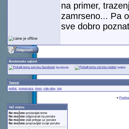
na primer, trazen
zamrseno... Pa o
sve dobro poznati
Bookmarks sajtovi
facebook
twitter
Tagovi
gothic
,
preporuka
,
risen
,
role-play
,
rpg
«
Pretho
Vaš status
Ne možete
postavljati teme
Ne možete
odgovarati na poruke
Ne možete
slati priloge uz poruke
Ne možete
prepravljati svoje poruke