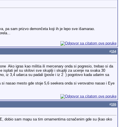
a, pa sam prizvo demončeta koji ih je lepo sve išamarao.
rela...
#
154
tione
Ako igras kao militia ili mercenary onda si pogresio, trebao si da
 isplati jel su skilovi sve skuplji i skuplji za ucenje na svaka 30
, iz 3,4 udarca su padali (posle i iz 2
) pogotovo kada udarim sa
 da si nasao mesto gde stoje 5,6 seekera onda si verovatno nasao i Eye
#
155
eć. E, dobio sam mapu sa tim ornamentima označenim gde su (kao oko