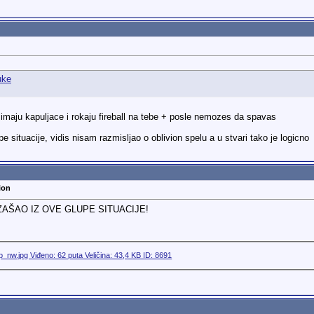
 imaju kapuljace i rokaju fireball na tebe + posle nemozes da spavas
pe situacije, vidis nisam razmisljao o oblivion spelu a u stvari tako je logicno
ion
IZAŠAO IZ OVE GLUPE SITUACIJE!