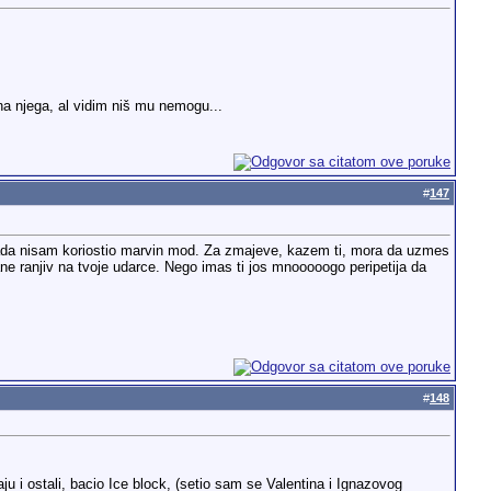
a njega, al vidim niš mu nemogu...
#
147
kada nisam koriostio marvin mod. Za zmajeve, kazem ti, mora da uzmes
e ranjiv na tvoje udarce. Nego imas ti jos mnooooogo peripetija da
#
148
i ostali, bacio Ice block, (setio sam se Valentina i Ignazovog