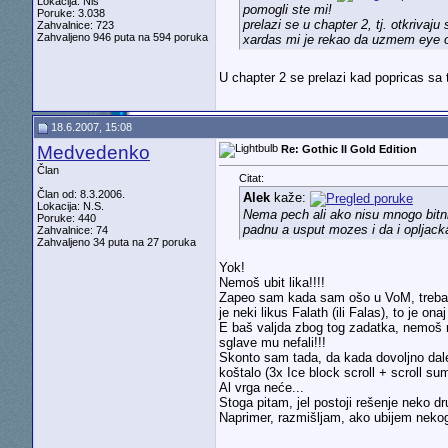
Lokacija: Nis
pomogli ste mi!
Poruke: 3.038
prelazi se u chapter 2, tj. otkrivaj
Zahvalnice: 723
Zahvaljeno 946 puta na 594 poruka
xardas mi je rekao da uzmem eye o
U chapter 2 se prelazi kad popricas sa
18.6.2007, 15:08
Medvedenko
Re: Gothic II Gold Edition
Član
Citat:
Član od: 8.3.2006.
Alek
kaže:
Lokacija: N.S.
Nema pech ali ako nisu mnogo bitni 
Poruke: 440
padnu a usput mozes i da i opljac
Zahvalnice: 74
Zahvaljeno 34 puta na 27 poruka
Yok!
Nemoš ubit lika!!!!
Zapeo sam kada sam ošo u VoM, treba d
je neki likus Falath (ili Falas), to je o
E baš valjda zbog tog zadatka, nemoš m
sglave mu nefali!!!
Skonto sam tada
, da kada dovoljno da
koštalo (3x Ice block scroll + scroll s
Al vrga neće...
Stoga pitam, jel postoji rešenje neko dr
Naprimer, razmišljam, ako ubijem neko