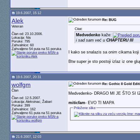
19.6.2007, 15:12
Alek
Re: BUG
Veteran
Citat:
Član od: 23.10.2006.
Medvedenko
kaže:
Lokacija: Nis
i sad sam već u
CHAPTERU III
Poruke: 795
Zahvalnice: 60
Zahvaljeno 54 puta na 51 poruka
I kako se snalazis sa onim cikama koji
Btw super je sto postoji izlaz iz one glu
19.6.2007, 20:31
wolfgm
Re: Gothic II Gold Edit
Član
Medvedenko- DRAGO MI JE ŠTO SI 
Član od: 12.5.2007.
Lokacija: Aleksinac; Žabari
miticfam
- EVO TI MAPA
Poruke: 399
Priložene slike
Zahvalnice: 162
Zahvaljeno 61 puta na 51 poruka
21.6.2007, 12:03