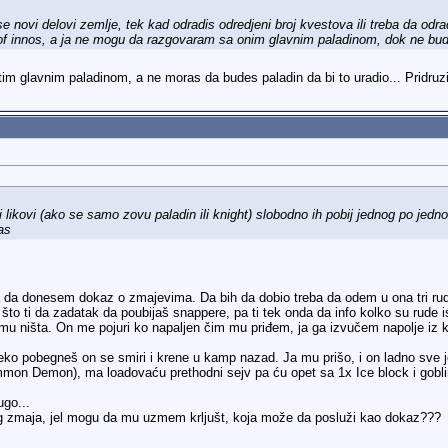
u se novi delovi zemlje, tek kad odradis odredjeni broj kvestova ili treba da odr
f innos, a ja ne mogu da razgovaram sa onim glavnim paladinom, dok ne budem
 tim glavnim paladinom, a ne moras da budes paladin da bi to uradio... Pridru
likovi (ako se samo zovu paladin ili knight) slobodno ih pobij jednog po jedn
kas
a donesem dokaz o zmajevima. Da bih da dobio treba da odem u ona tri rudni
naj što ti da zadatak da poubijaš snappere, pa ti tek onda da info kolko su rude i
u ništa. On me pojuri ko napaljen čim mu priđem, ja ga izvučem napolje iz 
leko pobegneš on se smiri i krene u kamp nazad. Ja mu prišo, i on ladno sve 
ummon Demon), ma loadovaću prethodni sejv pa ću opet sa 1x Ice block i gobli
ugo...
g zmaja, jel mogu da mu uzmem krljušt, koja može da posluži kao dokaz???