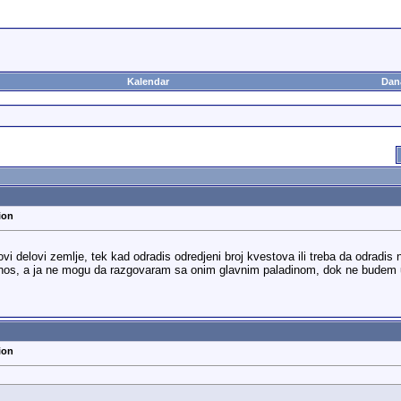
Kalendar
Dan
ion
novi delovi zemlje, tek kad odradis odredjeni broj kvestova ili treba da odradis
nos, a ja ne mogu da razgovaram sa onim glavnim paladinom, dok ne budem u s
ion