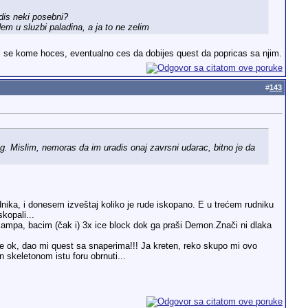
adis neki posebni?
 u sluzbi paladina, a ja to ne zelim
zi se kome hoces, eventualno ces da dobijes quest da popricas sa njim.
#
143
og. Mislim, nemoras da im uradis onaj zavrsni udarac, bitno je da
ka, i donesem izveštaj koliko je rude iskopano. E u trećem rudniku
skopali...
kampa, bacim (čak i) 3x ice block dok ga praši Demon
.Znači ni dlaka
je ok, dao mi quest sa snaperima!!! Ja kreten, reko skupo mi ovo
n skeletonom istu foru obrnuti
...