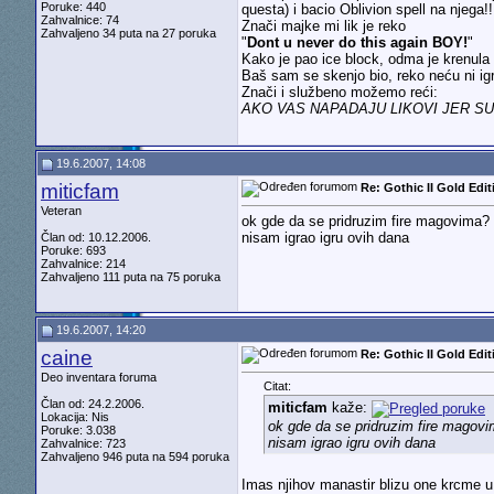
Poruke: 440
questa) i bacio Oblivion spell na njega!!!
Zahvalnice: 74
Znači majke mi lik je reko
Zahvaljeno 34 puta na 27 poruka
"
Dont u never do this again BOY!
"
Kako je pao ice block, odma je krenula
Baš sam se skenjo bio, reko neću ni igra
Znači i službeno možemo reći:
AKO VAS NAPADAJU LIKOVI JER SU
19.6.2007, 14:08
miticfam
Re: Gothic II Gold Edit
Veteran
ok gde da se pridruzim fire magovima?
nisam igrao igru ovih dana
Član od: 10.12.2006.
Poruke: 693
Zahvalnice: 214
Zahvaljeno 111 puta na 75 poruka
19.6.2007, 14:20
caine
Re: Gothic II Gold Edit
Deo inventara foruma
Citat:
Član od: 24.2.2006.
miticfam
kaže:
Lokacija: Nis
ok gde da se pridruzim fire magov
Poruke: 3.038
nisam igrao igru ovih dana
Zahvalnice: 723
Zahvaljeno 946 puta na 594 poruka
Imas njihov manastir blizu one krcme u 