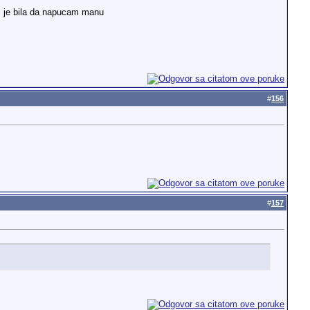
mi je bila da napucam manu
#
156
#
157