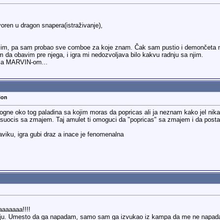
ren u dragon snapera(istraživanje),
im, pa sam probao sve comboe za koje znam. Čak sam pustio i demončeta n
 da obavim pre njega, i igra mi nedozvoljava bilo kakvu radnju sa njim.
 sa MARVIN-om...
ion
gne oko tog paladina sa kojim moras da popricas ali ja neznam kako jel ni
 suocis sa zmajem. Taj amulet ti omoguci da "popricas" sa zmajem i da postan
aviku, igra gubi draz a inace je fenomenalna
aaaaaaa!!!!
nju. Umesto da ga napadam, samo sam ga izvukao iz kampa da me ne napadaju 