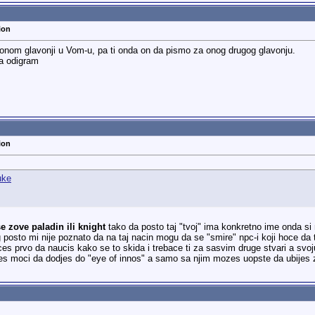
ion
onom glavonji u Vom-u, pa ti onda on da pismo za onog drugog glavonju.
a odigram
ion
 zove paladin ili knight
tako da posto taj "tvoj" ima konkretno ime onda si
g posto mi nije poznato da na taj nacin mogu da se "smire" npc-i koji hoce da
aces prvo da naucis kako se to skida i trebace ti za sasvim druge stvari a svo
es moci da dodjes do "eye of innos" a samo sa njim mozes uopste da ubijes 