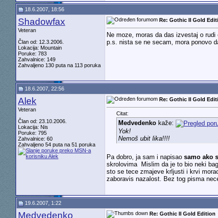
18.6.2007, 18:56
Shadowfax
Re: Gothic II Gold Edit
Veteran
Ne moze, moras da das izvestaj o rudi 
p.s. nista se ne secam, mora ponovo d
Član od: 12.3.2006.
Lokacija: Mountain
Poruke: 783
Zahvalnice: 149
Zahvaljeno 130 puta na 113 poruka
18.6.2007, 22:56
Alek
Re: Gothic II Gold Edit
Veteran
Citat:
Član od: 23.10.2006.
Medvedenko
kaže:
Lokacija: Nis
Yok!
Poruke: 795
Nemoš ubit lika!!!!
Zahvalnice: 60
Zahvaljeno 54 puta na 51 poruka
Pa dobro, ja sam i napisao
samo ako se
skrolovima
Mislim da je to bio neki ba
sto se tece zmajeve krljusti i krvi mor
zaboravis nazalost. Bez tog pisma nec
19.6.2007, 1:22
Medvedenko
Re: Gothic II Gold Edition