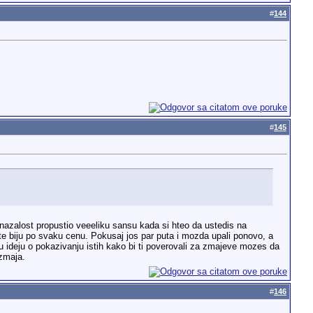
#
144
#
145
 nazalost propustio veeeliku sansu kada si hteo da ustedis na
 te biju po svaku cenu. Pokusaj jos par puta i mozda upali ponovo, a
ju ideju o pokazivanju istih kako bi ti poverovali za zmajeve mozes da
zmaja.
#
146