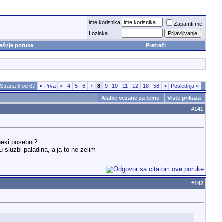
ime korisnika
Zapamti me!
Lozinka
ašnje poruke
Pretraži
Strana 8 od 67
«
Prva
<
4
5
6
7
8
9
10
11
12
18
58
>
Poslednja
»
Alatke vezane za temu
Vrste prikaza
#
141
 neki posebni?
luzbi paladina, a ja to ne zelim
#
142