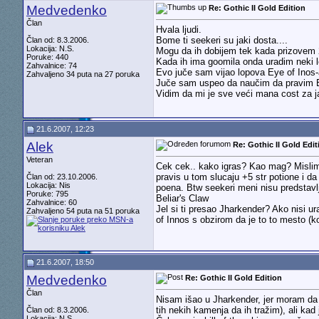
Medvedenko
Re: Gothic II Gold Edition
Član
Hvala ljudi.
Bome ti seekeri su jaki dosta....
Član od: 8.3.2006.
Lokacija: N.S.
Mogu da ih dobijem tek kada prizovem 2
Poruke: 440
Kada ih ima goomila onda uradim neki l
Zahvalnice: 74
Evo juče sam vijao lopova Eye of Inos
Zahvaljeno 34 puta na 27 poruka
Juče sam uspeo da naučim da pravim Eli
Vidim da mi je sve veći mana cost za ja
21.6.2007, 12:23
Alek
Re: Gothic II Gold Edit
Veteran
Cek cek.. kako igras? Kao mag? Mislim, 
pravis u tom slucaju +5 str potione i da
Član od: 23.10.2006.
Lokacija: Nis
poena. Btw seekeri meni nisu predstavl
Poruke: 795
Beliar's Claw
Zahvalnice: 60
Jel si ti presao Jharkender? Ako nisi u
Zahvaljeno 54 puta na 51 poruka
of Innos s obzirom da je to to mesto (
21.6.2007, 18:50
Medvedenko
Re: Gothic II Gold Edition
Član
Nisam išao u Jharkender, jer moram da 
tih nekih kamenja da ih tražim), ali k
Član od: 8.3.2006.
Lokacija: N.S.