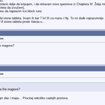
ći.
tavio dalje da kripujem, i da rešavam nove questove iz Chaptera III. Želja 
iteta da izvučem),
unu da napravim Ice block runu
ld stone tableta. Imam ih bar 7 lvl III za manu i Hp. To mi dođe najrazumnije.
-8 stone tableta prodo Vatras-u...
ion
ire magove?
ion
za fire magove?
lfgm dao i mapu... Procitaj nekoliko zadnjih postova.