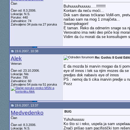
Član
Buhuuuuhuuuuu.....!!!!!!!!
Kontam da neću moći...
Član od: 8.3.2006.
Lokacija: N.S.
Dok sam danas trćkarao VoM-om, pretvo
Poruke: 440
naišao sam na mog 1 zmajčeta...
Zahvalnice: 74
Swampdragon!
Zahvaljeno 34 puta na 27 poruka
E taman. Reko da odmerim snage sa nj
Verovatno ima neki deo priče koji moram
Vidim da ću morati da se konsultujem
19.6.2007, 10:38
Alek
Re: Gothic II Gold Edit
Veteran
E da mozda bi marvin mogao da ti pomo
eye of innos i tek sa njim mozes da se
Član od: 23.10.2006.
Lokacija: Nis
predjes dok nabavis eye of innos
Poruke: 795
PS : nemoj da ti cika marvin predje u n
Zahvalnice: 60
Pozz
Zahvaljeno 54 puta na 51 poruka
19.6.2007, 13:37
Medvedenko
BUG
Član
Yuhuhuuuuu
Ko što si i reko, uspela ja sam uspelaa
Član od: 8.3.2006.
Znači prišao sam pacifistički tom reše
Lokacija: N.S.