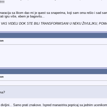
!!!!
 naracija sa likom dao mi je quest sa snaperima, koji sam oma rešio i sad s
ti igru više, ebem je bagovitu...
 VAS VIDELI DOK STE BILI TRANSFORMISANI U NEKU ŽIVULJKU, POMA
ion
ion
ima?
divljini... Samo prati znakove. Ispred manastrira popricaj sa jednim ucenikom