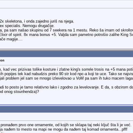
x skeletona, i onda zajedno juriš na njega.
ex specialis. Nemogu drugačije.
-a, pa sam našao skupinu od 7 seekera na 1 mestu. Reko ša imam od skrollov
xir of spirit. 8x mana bonus +5. Valjda sam pametno potrošio zalihe King So
če magije....
ion
kad vec prizivas tolike kosture i zlatne king's sorrele trosis na +5 mana po
 ih popijes tek kad nabudzis preko 90 str kod npc-a koji te uce. Tako se najvise
jali problem jel sam se mnogo izlevelovao u VoM pa sam ih tuko macem lagano
radi to posto je tamo relativno lako i zgodno za levelovanje. E da, s obzirom
kod onog stounhendza)?
pronađem prvo one ornamente, od kojih se sklapa taj neki ključ šta li je v
ad ja nađem to mesto na mapi ne mogu da nađem taj komad ornamenta...pfff