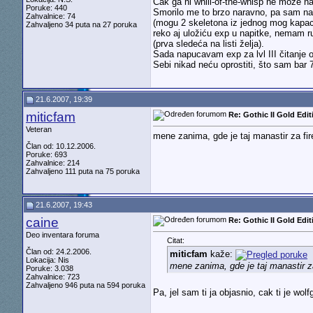
Čak ga ni whill-of-the-whisp ne može na
Poruke: 440
Smorilo me to brzo naravno, pa sam nas
Zahvalnice: 74
(mogu 2 skeletona iz jednog mog kapac
Zahvaljeno 34 puta na 27 poruka
reko aj uložiću exp u napitke, nemam r
(prva sledeća na listi želja).
Sada napucavam exp za lvl III čitanje o
Sebi nikad neću oprostiti, što sam bar 7
21.6.2007, 19:39
miticfam
Re: Gothic II Gold Edit
Veteran
mene zanima, gde je taj manastir za f
Član od: 10.12.2006.
Poruke: 693
Zahvalnice: 214
Zahvaljeno 111 puta na 75 poruka
21.6.2007, 19:43
caine
Re: Gothic II Gold Edit
Deo inventara foruma
Citat:
Član od: 24.2.2006.
miticfam
kaže:
Lokacija: Nis
mene zanima, gde je taj manastir 
Poruke: 3.038
Zahvalnice: 723
Zahvaljeno 946 puta na 594 poruka
Pa, jel sam ti ja objasnio, cak ti je wo