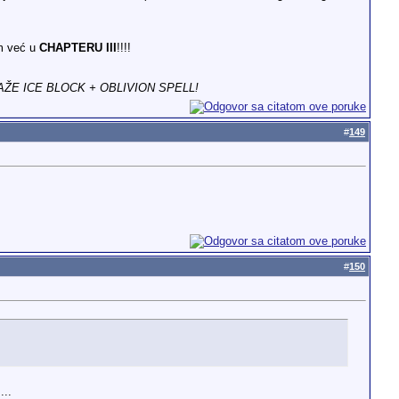
am već u
CHAPTERU III
!!!!
ŽE ICE BLOCK + OBLIVION SPELL!
#
149
#
150
...