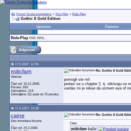
Forum Sveta kompjutera
>
Test Play
>
Role-Play
Gothic II Gold Edition
Uputstvo
Članstvo
Role-Play
FRP, RPG...
17.6.2007, 12:45
miticfam
Re: Gothic II Gold Edit
Veteran
pomogli ste mi!
prelazi se u chapter 2, tj. otkrivaju se 
Član od: 10.12.2006.
Poruke: 693
xardas mi je rekao da uzmem eye of in
Zahvalnice: 214
Zahvaljeno 111 puta na 75 poruka
17.6.2007, 14:19
caine
Re: Gothic II Gold Edit
Deo inventara foruma
Citat:
Član od: 24.2.2006.
miticfam
kaže: