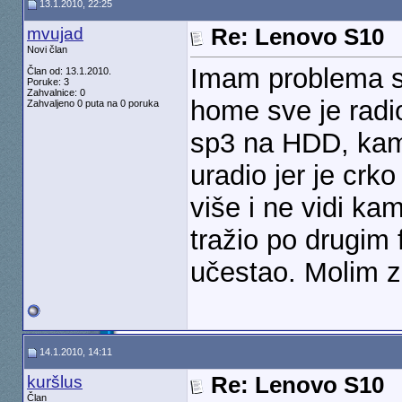
13.1.2010, 22:25
mvujad
Re: Lenovo S10
Novi član
Imam problema s
Član od: 13.1.2010.
Poruke: 3
Zahvalnice: 0
home sve je radi
Zahvaljeno 0 puta na 0 poruka
sp3 na HDD, kame
uradio jer je cr
više i ne vidi k
tražio po drugim
učestao. Molim 
14.1.2010, 14:11
kuršlus
Re: Lenovo S10
Član