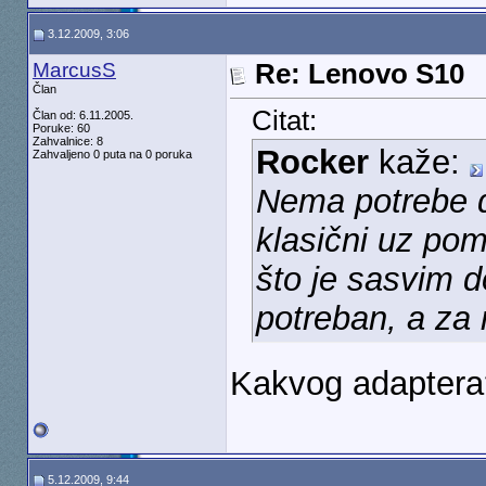
3.12.2009, 3:06
MarcusS
Re: Lenovo S10
Član
Citat:
Član od: 6.11.2005.
Poruke: 60
Zahvalnice: 8
Rocker
kaže:
Zahvaljeno 0 puta na 0 poruka
Nema potrebe d
klasični uz pom
što je sasvim do
potreban, a za
Kakvog adaptera
5.12.2009, 9:44