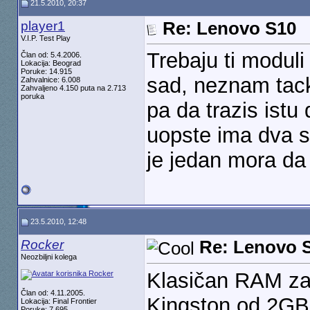
21.5.2010, 20:37
player1
Re: Lenovo S10
V.I.P. Test Play
Trebaju ti modul
Član od: 5.4.2006.
Lokacija: Beograd
Poruke: 14.915
sad, neznam tack
Zahvalnice: 6.008
Zahvaljeno 4.150 puta na 2.713
poruka
pa da trazis istu
uopste ima dva s
je jedan mora da s
23.5.2010, 12:48
Rocker
Re: Lenovo 
Neozbiljni kolega
Klasičan RAM za 
Član od: 4.11.2005.
Kingston od 2GB 
Lokacija: Final Frontier
Poruke: 7.695