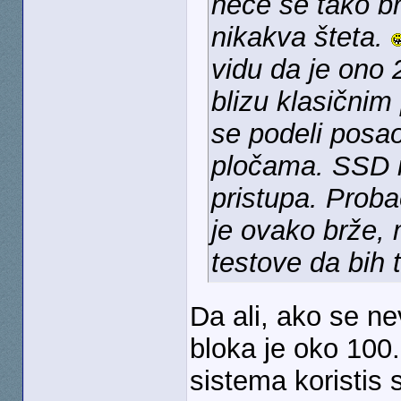
neće se tako br
nikakva šteta.
vidu da je ono 
blizu klasičnim
se podeli posao
pločama. SSD 
pristupa. Proba
je ovako brže,
testove da bih t
Da ali, ako se n
bloka je oko 100.
sistema koristis s