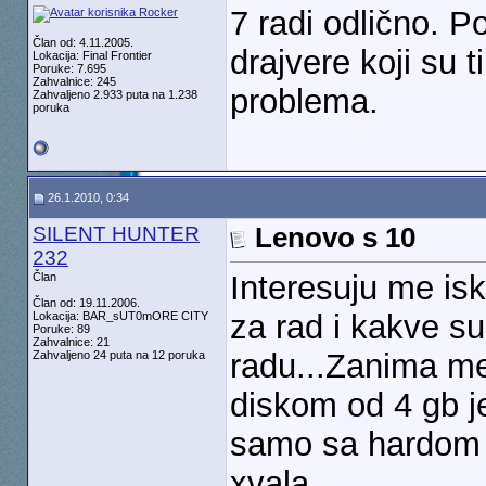
7 radi odlično. 
Član od: 4.11.2005.
drajvere koji su t
Lokacija: Final Frontier
Poruke: 7.695
Zahvalnice: 245
problema.
Zahvaljeno 2.933 puta na 1.238
poruka
26.1.2010, 0:34
SILENT HUNTER
Lenovo s 10
232
Interesuju me is
Član
Član od: 19.11.2006.
za rad i kakve 
Lokacija: BAR_sUT0mORE CITY
Poruke: 89
Zahvalnice: 21
radu...Zanima me 
Zahvaljeno 24 puta na 12 poruka
diskom od 4 gb j
samo sa hardom 
xvala...