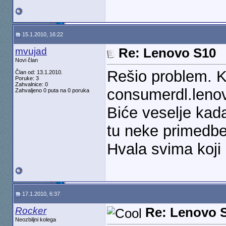
15.1.2010, 16:22
mvujad
Re: Lenovo S10
Novi član
Rešio problem. 
Član od: 13.1.2010.
Poruke: 3
Zahvalnice: 0
consumerdl.leno
Zahvaljeno 0 puta na 0 poruka
Biće veselje kada
tu neke primedbe 
Hvala svima koji
17.1.2010, 6:37
Rocker
Re: Lenovo 
Neozbiljni kolega