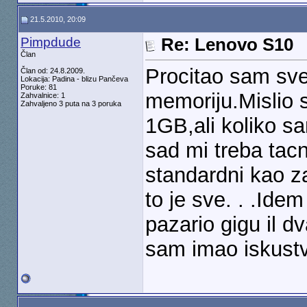
21.5.2010, 20:09
Pimpdude
Re: Lenovo S10
Član
Procitao sam sve
Član od: 24.8.2009.
Lokacija: Padina - blizu Pančeva
Poruke: 81
memoriju.Mislio
Zahvalnice: 1
Zahvaljeno 3 puta na 3 poruka
1GB,ali koliko s
sad mi treba tacn
standardni kao z
to je sve. . .Ide
pazario gigu il d
sam imao iskustv