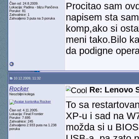
Procitao sam ov
Član od: 24.8.2009.
Lokacija: Padina - blizu Pančeva
Poruke: 81
napisem sta sam
Zahvalnice: 1
Zahvaljeno 3 puta na 3 poruka
komp,ako si ostav
meni tako.Bilo k
da podigne operat
10.12.2009, 11:32
Rocker
Re: Lenovo 
Neozbiljni kolega
To sa restartovan
Član od: 4.11.2005.
XP-u i sad na W7
Lokacija: Final Frontier
Poruke: 7.695
Zahvalnice: 245
možda si u BIOS-
Zahvaljeno 2.933 puta na 1.238
poruka
USB-a, pa zato n