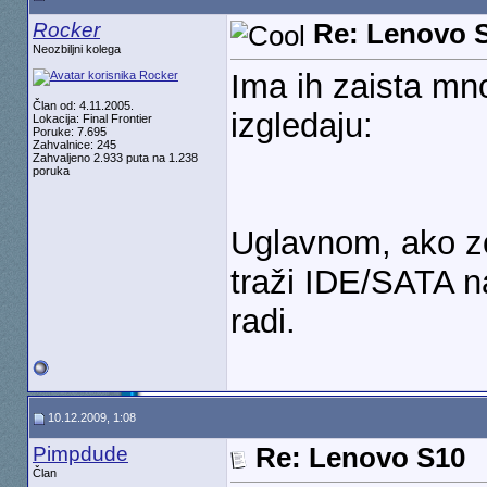
Rocker
Re: Lenovo 
Neozbiljni kolega
Ima ih zaista mno
Član od: 4.11.2005.
izgledaju:
Lokacija: Final Frontier
Poruke: 7.695
Zahvalnice: 245
Zahvaljeno 2.933 puta na 1.238
poruka
Uglavnom, ako zo
traži IDE/SATA 
radi.
10.12.2009, 1:08
Pimpdude
Re: Lenovo S10
Član