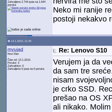
nervira me što se
Zahvaljeno 2.744 puta na 1.644
poruka
Neko mi ranije re
postoji nekakvo 
14.1.2010, 21:49
mvujad
Re: Lenovo S10
Novi član
Verujem ja da već
Član od: 13.1.2010.
Poruke: 3
Zahvalnice: 0
da sam tre sreće.
Zahvaljeno 0 puta na 0 poruka
nisam svojevoljn
je crko SSD. Rec
prešao na OS XP
ali nikako. Moli