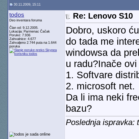
30.11.2009, 15:11
todos
Re: Lenovo S10
Deo inventara foruma
Dobro, uskoro ću 
Član od: 9.12.2005.
Lokacija: Parmenac Čačak
Poruke: 7.936
do tada me intere
Zahvalnice: 4.677
Zahvaljeno 2.744 puta na 1.644
poruka
windowsa da pre
u radu?Inače ovi f
1. Softvare distri
2. microsoft net.
Da li ima neki fre
bazu?
Poslednja ispravka: 