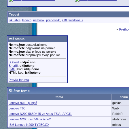
Tagovi
iskustva
,
lenovo
,
netbook
,
prenosnik
,
s10
,
windows 7
«
Pretho
Vaš status
Ne možete
postavljati teme
Ne možete
odgovarati na poruke
Ne možete
slati priloge uz poruke
Ne možete
prepravljati svoje poruke
BB kod
:
uključeno
Smajliji
:
uključeno
[IMG]
kod:
uključeno
HTML kod:
isključeno
Pravila foruma
Slične teme
tema
temu
Lenovo r61i - punjač
genius
Lenovo T60
Wubi
Lenovo N200 568D445 vs Asus F5VL-AP031
RaideR
Lenovo N200 za 650 da ili ne?
vladimirus
IBM Lenovo N200 TY2BGCX
mitros