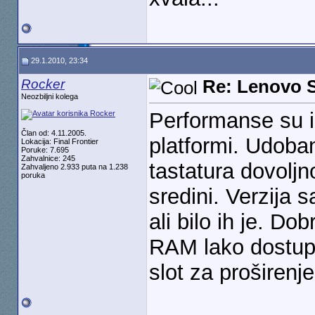
29.1.2010, 23:34
Rocker
Re: Lenovo 
Neozbiljni kolega
Performanse su i
Član od: 4.11.2005.
platformi. Udoban
Lokacija: Final Frontier
Poruke: 7.695
Zahvalnice: 245
tastatura dovoljn
Zahvaljeno 2.933 puta na 1.238
poruka
sredini. Verzija
ali bilo ih je. Dob
RAM lako dostupn
slot za proširenje