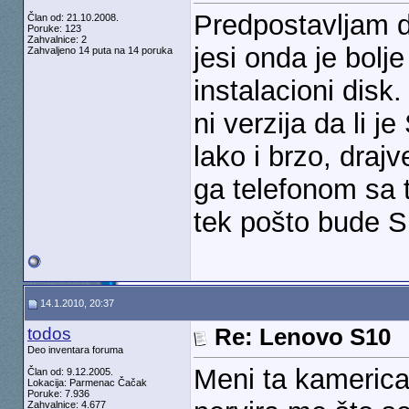
Predpostavljam da
Član od: 21.10.2008.
Poruke: 123
Zahvalnice: 2
jesi onda je bolj
Zahvaljeno 14 puta na 14 poruka
instalacioni disk.
ni verzija da li j
lako i brzo, drajv
ga telefonom sa t
tek pošto bude 
14.1.2010, 20:37
todos
Re: Lenovo S10
Deo inventara foruma
Meni ta kamerica
Član od: 9.12.2005.
Lokacija: Parmenac Čačak
Poruke: 7.936
Zahvalnice: 4.677