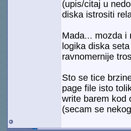
(upis/citaj u ned
diska istrositi rel
Mada... mozda i 
logika diska seta
ravnomernije tro
Sto se tice brzine
page file isto tol
write barem kod o
(secam se nekog 