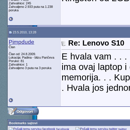
Zahvalnice: 245
Zahvaljeno 2.933 puta na 1.238
poruka
23.5.2010, 13:28
Pimpdude
Re: Lenovo S10
Član
E hvala vam . . .
Član od: 24.8.2009.
Lokacija: Padina - blizu Pančeva
Poruke: 81
ima ovaj laptop i 
Zahvalnice: 1
Zahvaljeno 3 puta na 3 poruka
memorija. . . Kup
. Hvala jos jednom
Bookmarks sajtovi
facebook
twitter