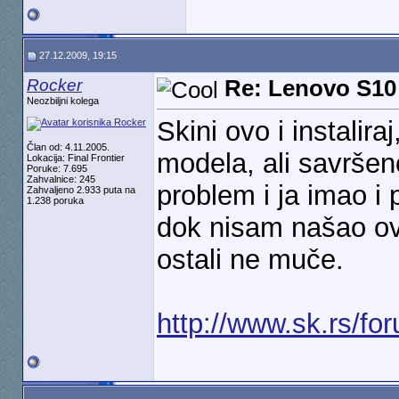
27.12.2009, 19:15
Rocker
Re: Lenovo S10
Neozbiljni kolega
Skini ovo i instalira
Član od: 4.11.2005.
modela, ali savrše
Lokacija: Final Frontier
Poruke: 7.695
Zahvalnice: 245
problem i ja imao i
Zahvaljeno 2.933 puta na
1.238 poruka
dok nisam našao ove
ostali ne muče.
http://www.sk.rs/f