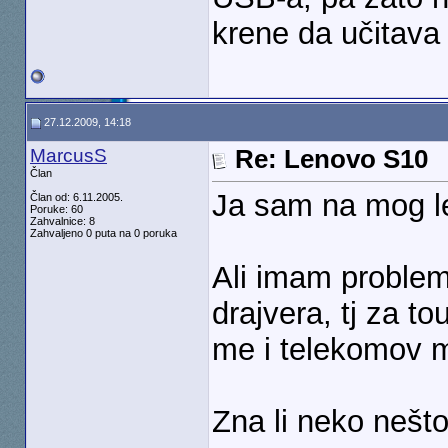
krene da učitava
27.12.2009, 14:18
MarcusS
Re: Lenovo S10
Član
Ja sam na mog l
Član od: 6.11.2005.
Poruke: 60
Zahvalnice: 8
Zahvaljeno 0 puta na 0 poruka
Ali imam problem
drajvera, tj za 
me i telekomov
Zna li neko nešto