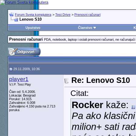
Forum Sveta kompjutera
>
Test Drive
>
Prenosni računari
Lenovo S10
Uputstvo
Članstvo
K
Prenosni računari
PDA, notebook, laptop i ostali prenosni računari, ne računajući 
29.11.2009, 10:36
player1
Re: Lenovo S10
V.I.P. Test Play
Citat:
Član od: 5.4.2006.
Lokacija: Beograd
Poruke: 14.915
Rocker
kaže:
Zahvalnice: 6.008
Zahvaljeno 4.150 puta na 2.713
poruka
Pa ako klasičn
milion+ sati ra