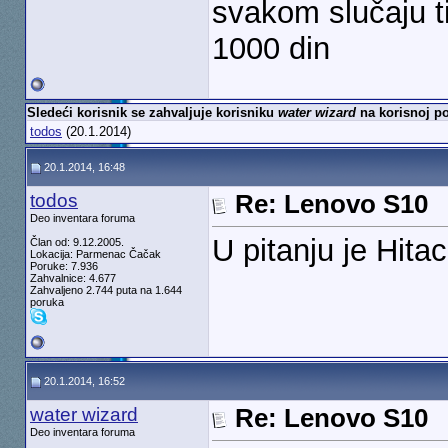
svakom slučaju ti 
1000 din
Sledeći korisnik se zahvaljuje korisniku
water wizard
na korisnoj po
todos
(20.1.2014)
20.1.2014, 16:48
todos
Re: Lenovo S10
Deo inventara foruma
U pitanju je Hi
Član od: 9.12.2005.
Lokacija: Parmenac Čačak
Poruke: 7.936
Zahvalnice: 4.677
Zahvaljeno 2.744 puta na 1.644
poruka
20.1.2014, 16:52
water wizard
Re: Lenovo S10
Deo inventara foruma