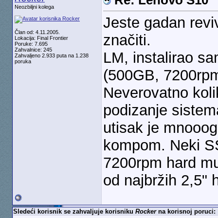
Re: Lenovo S10
Neozbiljni kolega
Jeste gadan revi
Član od: 4.11.2005.
značiti.
Lokacija: Final Frontier
Poruke: 7.695
Zahvalnice: 245
LM, instalirao s
Zahvaljeno 2.933 puta na 1.238
poruka
(500GB, 7200rpm,
Neverovatno koli
podizanje sistema
utisak je mnooog
kompom. Neki SSD 
7200rpm hard mu 
od najbržih 2,5" h
Sledeći korisnik se zahvaljuje korisniku
Rocker
na korisnoj poruci: