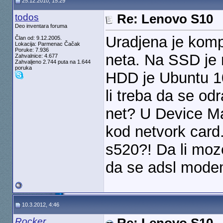
25.12.2010, 15:29
todos
Re: Lenovo S10
Deo inventara foruma
Uradjena je komp
Član od: 9.12.2005.
Lokacija: Parmenac Čačak
Poruke: 7.936
neta. Na SSD je
Zahvalnice: 4.677
Zahvaljeno 2.744 puta na 1.644
poruka
HDD je Ubuntu 10
li treba da se od
net? U Device M
kod netvork card.
s520?! Da li moz
da se adsl mode
10.3.2012, 4:46
Rocker