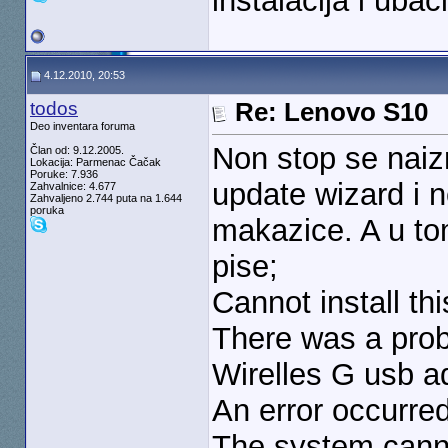
instalacija i uba
4.12.2010, 20:53
todos
Re: Lenovo S10
Deo inventara foruma
Non stop se naiz
Član od: 9.12.2005.
Lokacija: Parmenac Čačak
Poruke: 7.936
update wizard i 
Zahvalnice: 4.677
Zahvaljeno 2.744 puta na 1.644
poruka
makazice. A u t
pise;
Cannot install th
There was a probl
Wirelles G usb a
An error occurred
The system cannot