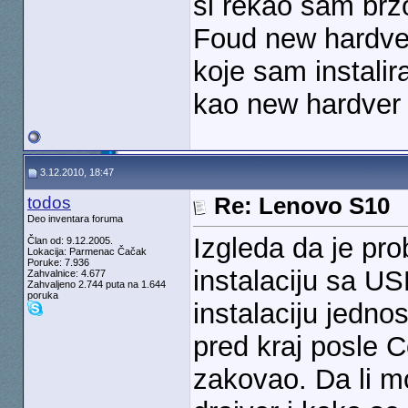
si rekao sam brzo
Foud new hardve
koje sam instalir
kao new hardver 
3.12.2010, 18:47
todos
Re: Lenovo S10
Deo inventara foruma
Izgleda da je pr
Član od: 9.12.2005.
Lokacija: Parmenac Čačak
Poruke: 7.936
instalaciju sa U
Zahvalnice: 4.677
Zahvaljeno 2.744 puta na 1.644
poruka
instalaciju jedno
pred kraj posle Co
zakovao. Da li m