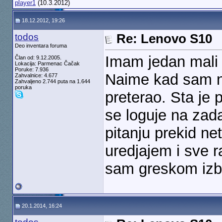
player1
(10.3.2012)
18.12.2012, 19:26
todos
Re: Lenovo S10
Deo inventara foruma
Imam jedan mali
Član od: 9.12.2005.
Lokacija: Parmenac Čačak
Poruke: 7.936
Naime kad sam ne
Zahvalnice: 4.677
Zahvaljeno 2.744 puta na 1.644
poruka
preterao. Sta je 
se loguje na zada
pitanju prekid n
uredjajem i sve r
sam greskom izbr
20.1.2014, 16:24