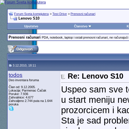
Forum Sveta kompjutera
>
Test Drive
>
Prenosni računari
Lenovo S10
Uputstvo
Članstvo
K
Prenosni računari
PDA, notebook, laptop i ostali prenosni računari, ne računajući 
3.12.2010, 18:11
todos
Re: Lenovo S10
Deo inventara foruma
Uspeo sam sve to
Član od: 9.12.2005.
Lokacija: Parmenac Čačak
Poruke: 7.936
u start meniju n
Zahvalnice: 4.677
Zahvaljeno 2.744 puta na 1.644
poruka
prozorcicem i kad
Sta je sad probl