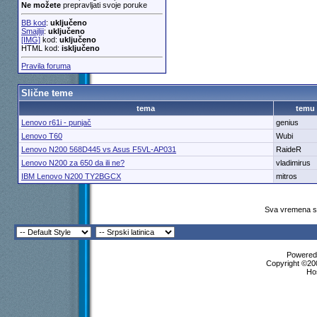
Ne možete
prepravljati svoje poruke
BB kod
:
uključeno
Smajliji
:
uključeno
[IMG]
kod:
uključeno
HTML kod:
isključeno
Pravila foruma
Slične teme
tema
temu
Lenovo r61i - punjač
genius
Lenovo T60
Wubi
Lenovo N200 568D445 vs Asus F5VL-AP031
RaideR
Lenovo N200 za 650 da ili ne?
vladimirus
IBM Lenovo N200 TY2BGCX
mitros
Sva vremena su
Powered 
Copyright ©200
Ho