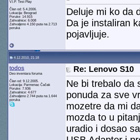
V.I.P. Test Play
Deluje mi ko da d
Član od: 5.4.2006.
Lokacija: Beograd
Poruke: 14.915
Da je instaliran 
Zahvalnice: 6.008
Zahvaljeno 4.150 puta na 2.713
poruka
pojavljuje.
4.12.2010, 21:18
todos
Re: Lenovo S10
Deo inventara foruma
Ne bi trebalo da
Član od: 9.12.2005.
Lokacija: Parmenac Čačak
Poruke: 7.936
ponuda za sve vr
Zahvalnice: 4.677
Zahvaljeno 2.744 puta na 1.644
poruka
mozetre da mi da
mozda to u pita
uradio i dosao s
USB Adapter i pre