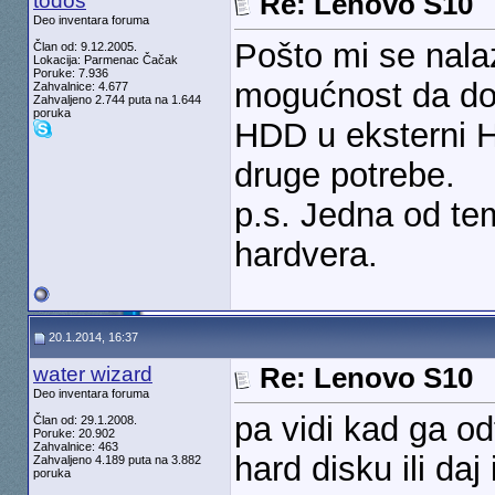
todos
Re: Lenovo S10
Deo inventara foruma
Pošto mi se nalaz
Član od: 9.12.2005.
Lokacija: Parmenac Čačak
Poruke: 7.936
mogućnost da dok
Zahvalnice: 4.677
Zahvaljeno 2.744 puta na 1.644
poruka
HDD u eksterni H
druge potrebe.
p.s. Jedna od te
hardvera.
20.1.2014, 16:37
water wizard
Re: Lenovo S10
Deo inventara foruma
pa vidi kad ga odt
Član od: 29.1.2008.
Poruke: 20.902
Zahvalnice: 463
hard disku ili da
Zahvaljeno 4.189 puta na 3.882
poruka