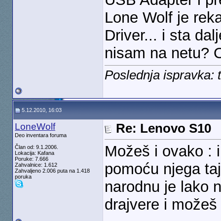
Lone Wolf je rek
Driver... i sta d
nisam na netu? 
Poslednja ispravka: 
5.12.2010, 16:03
LoneWolf
Re: Lenovo S10
Deo inventara foruma
Možeš i ovako : i
Član od: 9.1.2006.
Lokacija: Kafana
Poruke: 7.666
pomoću njega taj 
Zahvalnice: 1.612
Zahvaljeno 2.006 puta na 1.418
poruka
narodnu je lako n
drajvere i možeš 