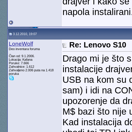
drajver i kako se 
napola instaliran
3.12.2010, 19:07
LoneWolf
Re: Lenovo S10
Deo inventara foruma
Drago mi je što s
Član od: 9.1.2006.
Lokacija: Kafana
Poruke: 7.666
instalacije drajv
Zahvalnice: 1.612
Zahvaljeno 2.006 puta na 1.418
poruka
USB na kom su dr
sam) i idi na C
upozorenje da dra
M$ bazi što nije
Kad instalacija d