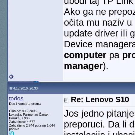
ubodi taj TP Link
Ako ga ne prepoz
očita mu naziv u
update driver ili 
Device managera
computer
pa
pr
manager
).
4.12.2010, 20:33
todos
Re: Lenovo S10
Deo inventara foruma
Jos jedno pitanje
Član od: 9.12.2005.
Lokacija: Parmenac Čačak
Poruke: 7.936
preporuci. Da li 
Zahvalnice: 4.677
Zahvaljeno 2.744 puta na 1.644
poruka