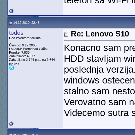
telefon sa Wi-Fi 
14.12.2010, 22:45
todos
Re: Lenovo S10
Deo inventara foruma
Konacno sam pres
Član od: 9.12.2005.
Lokacija: Parmenac Čačak
Poruke: 7.936
HDD stavljam wi
Zahvalnice: 4.677
Zahvaljeno 2.744 puta na 1.644
poruka
poslednja verzija
windows ostecen
stalno sam nesto
Verovatno sam na
Videcemo sutra s