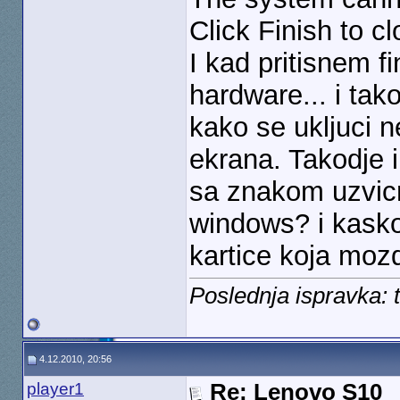
Click Finish to c
I kad pritisnem f
hardware... i tak
kako se ukljuci 
ekrana. Takodje i
sa znakom uzvicn
windows? i kasko
kartice koja mozd
Poslednja ispravka: 
4.12.2010, 20:56
player1
Re: Lenovo S10