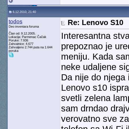
6.12.2010, 21:40
todos
Re: Lenovo S10
Deo inventara foruma
Interesantna stva
Član od: 9.12.2005.
Lokacija: Parmenac Čačak
Poruke: 7.936
prepoznao je ured
Zahvalnice: 4.677
Zahvaljeno 2.744 puta na 1.644
poruka
meniju. Kada sam
neke udaljene sig
Da nije do njega
Lenovo s10 ispra
svetli zelena lamp
sam drndao drajv
verovatno sve zab