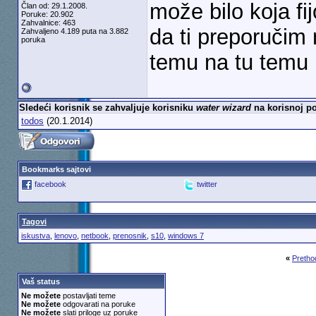
može bilo koja fi
Član od: 29.1.2008.
Poruke: 20.902
Zahvalnice: 463
da ti preporučim
Zahvaljeno 4.189 puta na 3.882
poruka
temu na tu temu
Sledeći korisnik se zahvaljuje korisniku
water wizard
na korisnoj po
todos
(20.1.2014)
Bookmarks sajtovi
facebook
twitter
Tagovi
iskustva
,
lenovo
,
netbook
,
prenosnik
,
s10
,
windows 7
«
Pretho
Vaš status
Ne možete
postavljati teme
Ne možete
odgovarati na poruke
Ne možete
slati priloge uz poruke