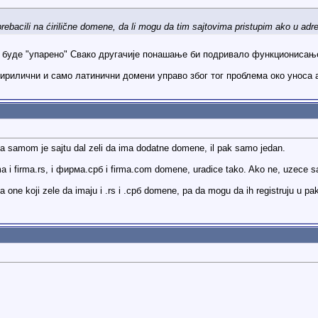
prebacili na ćirilične domene, da li mogu da tim sajtovima pristupim ako u ad
 буде "упарено" Свако другачије понашање би подривало функционисањ
ћирилични и само латинични домени управо због тог проблема око уноса 
a samom je sajtu dal zeli da ima dodatne domene, il pak samo jedan.
ima i firma.rs, i фирма.срб i firma.com domene, uradice tako. Ako ne, uzece 
one koji zele da imaju i .rs i .срб domene, pa da mogu da ih registruju u pa