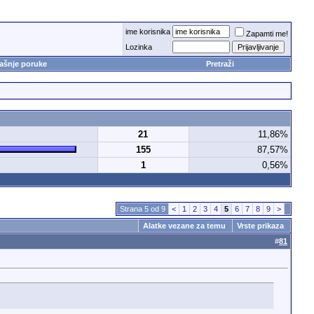
ime korisnika
Zapamti me!
Lozinka
ašnje poruke
Pretraži
21
11,86%
155
87,57%
1
0,56%
Strana 5 od 9
<
1
2
3
4
5
6
7
8
9
>
Alatke vezane za temu
Vrste prikaza
#
81