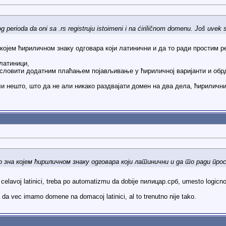
g perioda da oni sa .rs registruju istoimeni i na ćiriličnom domenu. Još uvek s
 којем ћириличном знаку одговара који латинични и да то ради простим 
 латиници,
словити додатним плаћањем појављивање у ћириличној варијанти и обрдн
ли нешто, што да не али никако раздвајати домен на два дела, ћирилични
о зна којем ћириличном знаку одговара који латинични и да то ради п
 celavoj latinici, treba po automatizmu da dobije пилицар.срб, umesto logic
a da vec imamo domene na domacoj latinici, al to trenutno nije tako.