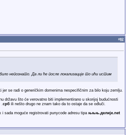
#
82
било непознато. Да ли ће после локализације то ићи истим
i jer se radi o generičkim domenima nespecifičnim za bilo koju zemlju.
u državu što će verovatno biti implementirano u skorijoj budućnosti
 .
срб
ili nešto drugo ne znam tako da to ostaje da se odluči.
ak i sada moguće registrovati punycode adresu tipa
њњњ.делије.net