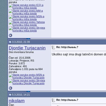
poruka
3.3.2010, 21:39
Djordje Turjacanin
Re: http://њњњ.?
Deo inventara foruma
Ukoliko sajt ima drugi latinični domen d
Član od: 15.6.2008.
Lokacija: Prnjavor, RS
Poruke: 3.872
Zahvalnice: 491
Zahvaljeno 1.031 puta na 664
poruka
5.3.2010, 14:21
nikolam
Re: http://њњњ.?
Član