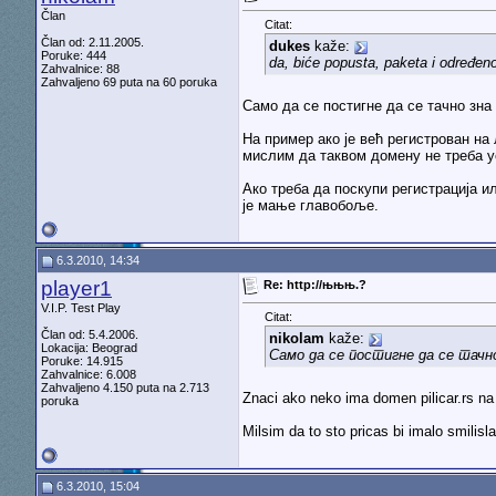
Član
Citat:
Član od: 2.11.2005.
dukes
kaže:
Poruke: 444
da, biće popusta, paketa i određeno
Zahvalnice: 88
Zahvaljeno 69 puta na 60 poruka
Само да се постигне да се тачно зна
На пример ако је већ регистрован на
мислим да таквом домену не треба у
Ако треба да поскупи регистрација и
је мање главобоље.
6.3.2010, 14:34
player1
Re: http://њњњ.?
V.I.P. Test Play
Citat:
Član od: 5.4.2006.
nikolam
kaže:
Lokacija: Beograd
Само да се постигне да се тачн
Poruke: 14.915
Zahvalnice: 6.008
Zahvaljeno 4.150 puta na 2.713
Znaci ako neko ima domen pilicar.rs na
poruka
Milsim da to sto pricas bi imalo smilisl
6.3.2010, 15:04