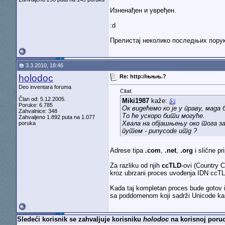
Изненађен и увређен.
:d
Прелистај неколико последњих порука
3.3.2010, 18:46
holodoc
Re: http://њњњ.?
Deo inventara foruma
Citat:
Član od: 5.12.2005.
Miki1987
kaže:
Poruke: 6.785
Ок видећемо ко је у праву, мада 
Zahvalnice: 348
То ће ускоро бити могуће.
Zahvaljeno 1.892 puta na 1.077
Хвала на објашњењу око тога за
poruka
путем - punycode итд ?
Adrese tipa
.com
,
.net
,
.org
i slične pr
Za razliku od njih
ccTLD
-ovi (Country 
kroz ubrzani proces uvođenja IDN ccTLDa
Kada taj kompletan proces bude gotov 
sa poddomenom koji sadrži Unicode kar
Sledeći korisnik se zahvaljuje korisniku
holodoc
na korisnoj poruc