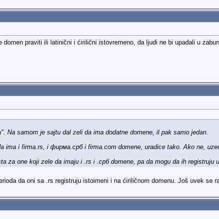
domen praviti ili latinični i ćirilični istovremeno, da ljudi ne bi upadali u zab
". Na samom je sajtu dal zeli da ima dodatne domene, il pak samo jedan.
 da ima i firma.rs, i фирма.срб i firma.com domene, uradice tako. Ako ne, uz
 za one koji zele da imaju i .rs i .срб domene, pa da mogu da ih registruju 
ioda da oni sa .rs registruju istoimeni i na ćiriličnom domenu. Još uvek se ra