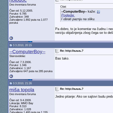
holodoc
Deo inventara foruma
Citat:
Član od: 5.12.2005.
--ComputerBoy--
kaže:
Poruke: 6.785
Pogledaj.
Zahvalnice: 348
I obrati paznju na sliku.
Zahvaljeno 1.892 puta na 1.077
poruka
Pa dobro, to je komentar na čudnu i neo
verziju objašnjenja zbog čega se to deš
3.3.2010, 20:15
--ComputerBoy--
Re: http://њњњ.?
Starosedelac
Bas tako.
Član od: 7.3.2006.
Poruke: 1.346
Zahvalnice: 1.167
Zahvaljeno 647 puta na 285 poruka
3.3.2010, 21:26
miša topola
Re: http://њњњ.?
Deo inventara foruma
Jedno pitanje: Ako se sajtovi budu preb
Član od: 9.4.2009.
Lokacija: MMO Bay
Poruke: 8.310
Zahvalnice: 1.028
Zahvaljeno 1.400 puta na 1.155