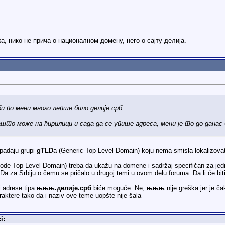
, нико не прича о националном домену, него о сајту делија.
би по мени много лепше било делије.срб
што може на ћирилици и сада да се упише адреса, мени је то до данас 
ipadaju grupi
gTLD
a (Generic Top Level Domain) koju nema smisla lokalizovat
Code Top Level Domain) treba da ukažu na domene i sadržaj specifičan za jedn
 za Srbiju o čemu se pričalo u drugoj temi u ovom delu foruma. Da li će biti
i adrese tipa
њњњ.делије.срб
biće moguće. Ne,
њњњ
nije greška jer je č
aktere tako da i naziv ove teme uopšte nije šala
i: