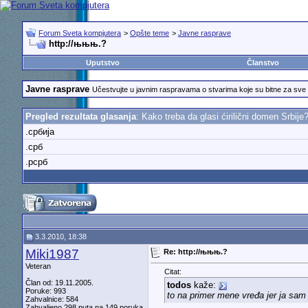
Forum Sveta kompjutera
>
Opšte teme
>
Javne rasprave
http://њњњ.?
Uputstvo
Članstvo
Javne rasprave
Učestvujte u javnim raspravama o stvarima koje su bitne za sve
Pregled rezultata glasanja
: Kako treba da glasi ćirilični domen Srbije
.србија
.срб
.рсрб
3.3.2010, 18:38
Miki1987
Re: http://њњњ.?
Veteran
Citat:
Član od: 19.11.2005.
todos
kaže:
Poruke: 993
to na primer mene vređa jer ja sam
Zahvalnice: 584
Zahvaljeno 298 puta na 149 poruka