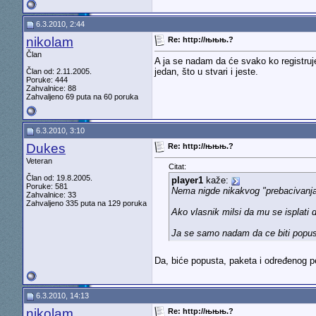
6.3.2010, 2:44
nikolam
Re: http://њњњ.?
Član
A ja se nadam da će svako ko registruje 
jedan, što u stvari i jeste.
Član od: 2.11.2005.
Poruke: 444
Zahvalnice: 88
Zahvaljeno 69 puta na 60 poruka
6.3.2010, 3:10
Dukes
Re: http://њњњ.?
Veteran
Citat:
Član od: 19.8.2005.
player1
kaže:
Poruke: 581
Nema nigde nikakvog "prebacivanja
Zahvalnice: 33
Zahvaljeno 335 puta na 129 poruka
Ako vlasnik milsi da mu se isplati
Ja se samo nadam da ce biti popusta
Da, biće popusta, paketa i određenog per
6.3.2010, 14:13
nikolam
Re: http://њњњ.?