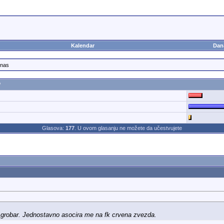
Kalendar
Dan
 nas
?
Glasova:
177
. U ovom glasanju ne možete da učestvujete
 grobar. Jednostavno asocira me na fk crvena zvezda.