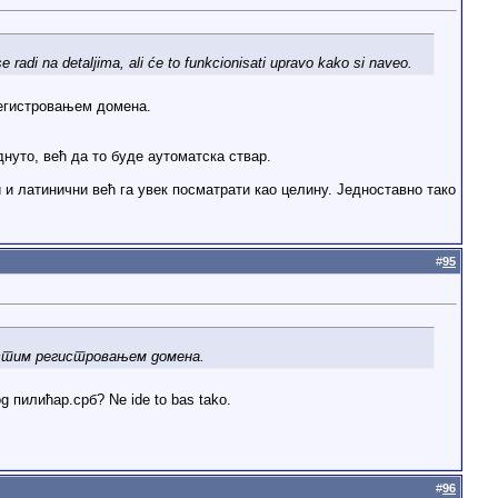
e radi na detaljima, ali će to funkcionisati upravo kako si naveo.
регистровањем домена.
уто, већ да то буде аутоматска ствар.
 и латинични већ га увек посматрати као целину. Једноставно тако
#
95
ростим регистровањем домена.
nog пилићар.срб? Ne ide to bas tako.
#
96