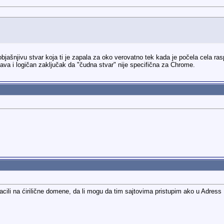
bjašnjivu stvar koja ti je zapala za oko verovatno tek kada je počela cela ra
ava i logičan zaključak da "čudna stvar" nije specifična za Chrome.
acili na ćirilične domene, da li mogu da tim sajtovima pristupim ako u Adres