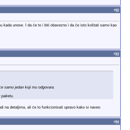
#
92
unu kada unose. I da će to i biti obavezno i da će isto koštati samo kao
#
93
ece samo jedan koji mu odgovara.
u paketu.
di na detaljima, ali će to funkcionisati upravo kako si naveo.
#
94