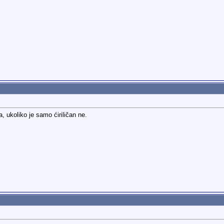
a, ukoliko je samo ćiriličan ne.