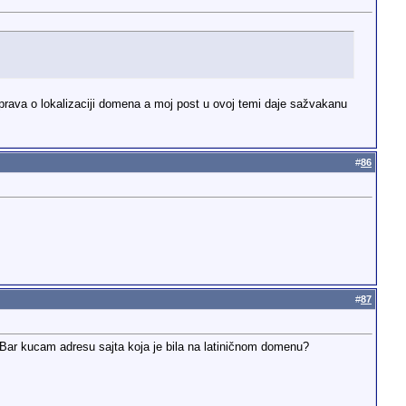
sprava o lokalizaciji domena a moj post u ovoj temi daje sažvakanu
#
86
#
87
s Bar kucam adresu sajta koja je bila na latiničnom domenu?