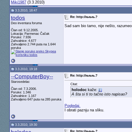
Miki1987
(3.3.2010)
3.3.2010, 18:47
todos
Re: http://њњњ.?
Deo inventara foruma
Sad sam bio tamo, nije nešto, razumeo 
Član od: 9.12.2005.
Lokacija: Parmenac Čačak
Poruke: 7.936
Zahvalnice: 4.677
Zahvaljeno 2.744 puta na 1.644
poruka
3.3.2010, 19:18
--ComputerBoy--
Re: http://њњњ.?
Starosedelac
Citat:
Član od: 7.3.2006.
holodoc
kaže:
Poruke: 1.346
A šta si ti to tačno isto napisao?
Zahvalnice: 1.167
Zahvaljeno 647 puta na 285 poruka
Pogledaj.
I obrati paznju na sliku.
3.3.2010, 19:30
Re: http://њњњ.?