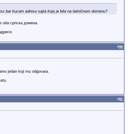
ress bar kucam adresu sajta koja je bila na latiničnom domenu?
е оба српска домена.
адресе.
#
90
samo jedan koji mu odgovara.
ketu.
#
91