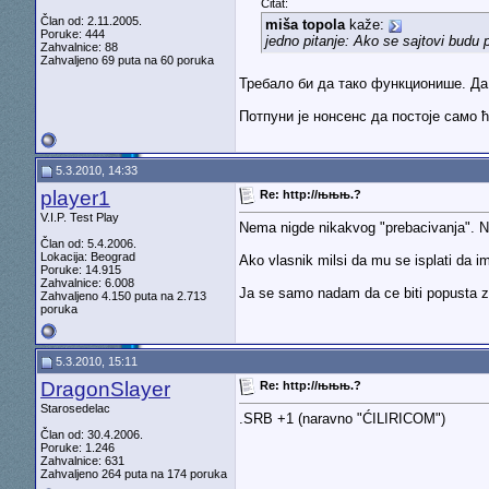
Citat:
Član od: 2.11.2005.
miša topola
kaže:
Poruke: 444
jedno pitanje: Ako se sajtovi budu 
Zahvalnice: 88
Zahvaljeno 69 puta na 60 poruka
Требало би да тако функционише. Да
Потпуни је нонсенс да постоје само 
5.3.2010, 14:33
player1
Re: http://њњњ.?
V.I.P. Test Play
Nema nigde nikakvog "prebacivanja". N
Član od: 5.4.2006.
Lokacija: Beograd
Ako vlasnik milsi da mu se isplati da 
Poruke: 14.915
Zahvalnice: 6.008
Ja se samo nadam da ce biti popusta za 
Zahvaljeno 4.150 puta na 2.713
poruka
5.3.2010, 15:11
DragonSlayer
Re: http://њњњ.?
Starosedelac
.SRB +1 (naravno "ĆILIRICOM")
Član od: 30.4.2006.
Poruke: 1.246
Zahvalnice: 631
Zahvaljeno 264 puta na 174 poruka