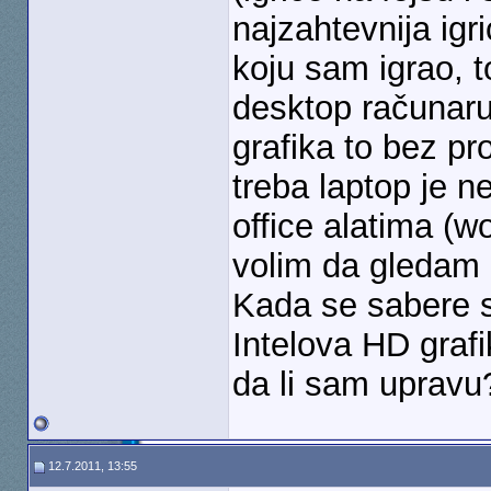
najzahtevnija igr
koju sam igrao, t
desktop računaru
grafika to bez pr
treba laptop je n
office alatima (w
volim da gledam 
Kada se sabere sv
Intelova HD graf
da li sam upravu
12.7.2011, 13:55