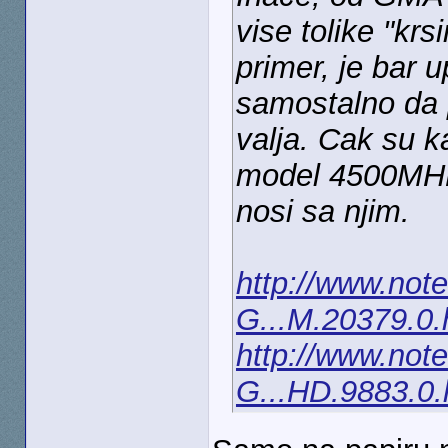
vise tolike "krs
primer, je bar u
samostalno da p
valja. Cak su k
model 4500MHD, 
nosi sa njim.
http://www.note
G...M.20379.0.
http://www.note
G...HD.9883.0.