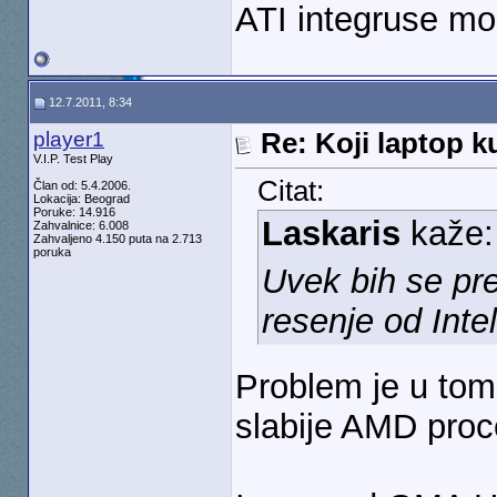
ATI integruse mo
12.7.2011, 8:34
player1
Re: Koji laptop ku
V.I.P. Test Play
Citat:
Član od: 5.4.2006.
Lokacija: Beograd
Poruke: 14.916
Laskaris
kaže
Zahvalnice: 6.008
Zahvaljeno 4.150 puta na 2.713
poruka
Uvek bih se pre
resenje od Inte
Problem je u tom
slabije AMD proc