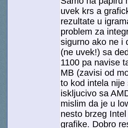
Samo na papiru ni
uvek krs a grafic
rezultate u igram
problem za integr
sigurno ako ne i
(ne uvek!) sa de
1100 pa navise 
MB (zavisi od mo
to kod intela nij
iskljucivo sa AMD
mislim da je u lo
nesto brzeg Intel 
grafike. Dobro res