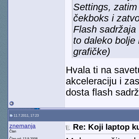
Settings, zatim
čekboks i zatvo
Flash sadržaja 
to daleko bolje
grafičke)
Hvala ti na savet
akceleraciju i za
dosta flash sadrža
11.7.2011, 17:23
znemanja
Re: Koji laptop ku
Član
Član od: 13.9.2008.