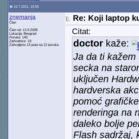
10.7.2011, 16:55
znemanja
Re: Koji laptop ku
Član
Citat:
Član od: 13.9.2008.
Lokacija: Beograd
Poruke: 140
doctor
kaže:
Zahvalnice: 19
Zahvaljeno 13 puta na 12 poruka
Ja da ti kažem 
secka na starom
uključen Hardw
hardverska akce
pomoć grafičke
renderinga na nj
daleko bolje p
Flash sadržaj, 