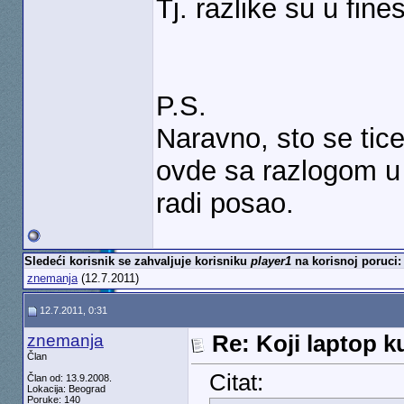
Tj. razlike su u fin
P.S.
Naravno, sto se tic
ovde sa razlogom u
radi posao.
Sledeći korisnik se zahvaljuje korisniku
player1
na korisnoj poruci:
znemanja
(12.7.2011)
12.7.2011, 0:31
znemanja
Re: Koji laptop ku
Član
Citat:
Član od: 13.9.2008.
Lokacija: Beograd
Poruke: 140