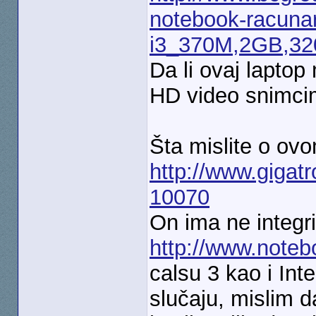
notebook-racunar
i3_370M,2GB,32
Da li ovaj lapto
HD video snimc
Šta mislite o ov
http://www.gigat
10070
On ima ne integri
http://www.noteb
calsu 3 kao i Int
slučaju, mislim da