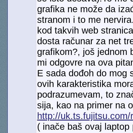
grafika ne može da iza
stranom i to me nervira
kod takvih web stranica
dosta računar za net t
grafikom?, još jednom 
mi odgovre na ova pitan
E sada dođoh do mog sp
ovih karakteristika mor
podrazumevam, to znač
sija, kao na primer na
http://uk.ts.fujitsu.com/
( inače baš ovaj laptop