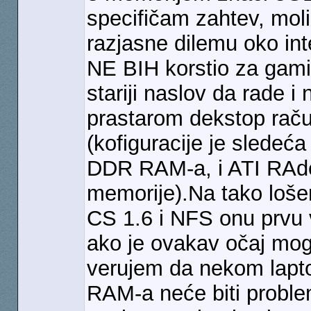
specifičam zahtev, mol
razjasne dilemu oko int
NE BIH korstio za gami
stariji naslov da rade i
prastarom dekstop raču
(kofiguracije je slede
DDR RAM-a, i ATI RAde
memorije).Na tako loš
CS 1.6 i NFS onu prvu v
ako je ovakav očaj mog
verujem da nekom lapto
RAM-a neće biti probl