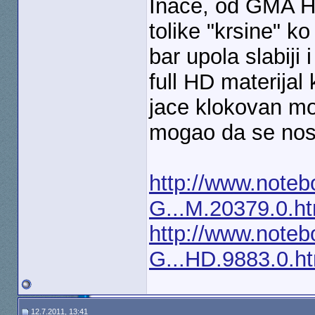
Inace, od GMA HD
tolike "krsine" ko
bar upola slabiji
full HD materijal
jace klokovan mod
mogao da se nosi
http://www.noteb
G...M.20379.0.ht
http://www.noteb
G...HD.9883.0.h
12.7.2011, 13:41