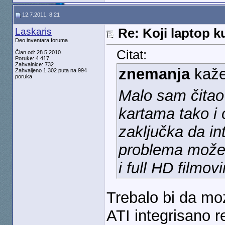
12.7.2011, 8:21
Laskaris
Re: Koji laptop ku
Deo inventara foruma
Citat:
Član od: 28.5.2010.
Poruke: 4.417
Zahvalnice: 732
znemanja
kaž
Zahvaljeno 1.302 puta na 994
poruka
Malo sam čitao 
kartama tako i 
zaključka da in
problema može 
i full HD filmo
Trebalo bi da mo
ATI integrisano r