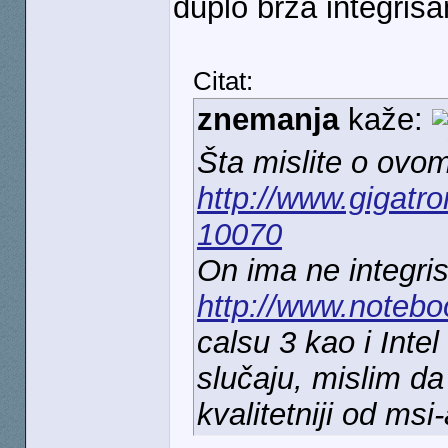
duplo brza integrisa
Citat:
znemanja
kaže:
Šta mislite o ovo
http://www.gigatr
10070
On ima ne integris
http://www.notebo
calsu 3 kao i Inte
slučaju, mislim da 
kvalitetniji od msi-