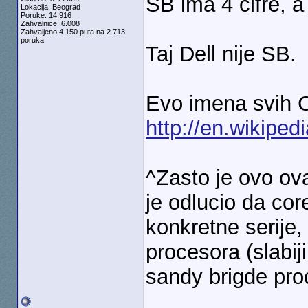
SB ima 4 cifre, a
Lokacija: Beograd
Poruke: 14.916
Zahvalnice: 6.008
Zahvaljeno 4.150 puta na 2.713
poruka
Taj Dell nije SB.
Evo imena svih C
http://en.wikipedi
^Zasto je ovo ova
je odlucio da cor
konkretne serije,
procesora (slabiji
sandy brigde proc