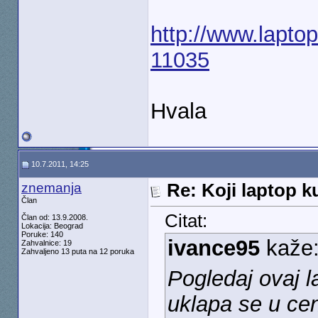
http://www.lapto
11035
Hvala
10.7.2011, 14:25
znemanja
Re: Koji laptop ku
Član
Citat:
Član od: 13.9.2008.
Lokacija: Beograd
Poruke: 140
ivance95
kaže
Zahvalnice: 19
Zahvaljeno 13 puta na 12 poruka
Pogledaj ovaj la
uklapa se u ce