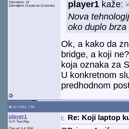
player1
kaže:
Zahvalnice: 19
Zahvaljeno 13 puta na 12 poruka
Nova tehnologij
oko duplo brza 
Ok, a kako da zn
bridge, a koji ne?
koja oznaka za S
U konkretnom slu
predhodnom post
12.7.2011, 7:56
player1
Re: Koji laptop ku
V.I.P. Test Play
Član od: 5.4.2006.