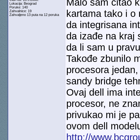
Malo sam čitao k
Lokacija: Beograd
Poruke: 140
kartama tako i o 
Zahvalnice: 19
Zahvaljeno 13 puta na 12 poruka
da integrisana i
da izađe na kraj 
da li sam u prav
Takođe zbunilo me
procesora jedan,
sandy bridge teh
Ovaj dell ima int
procesor, ne znam d
privukao mi je pa
ovom dell model
http://www.bcgrou