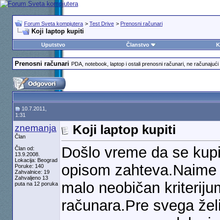
Forum Sveta kompjutera
>
Test Drive
>
Prenosni računari
Koji laptop kupiti
Uputstvo
Članstvo
K
Prenosni računari
PDA, notebook, laptop i ostali prenosni računari, ne računajući 
10.7.2011,
1:31
znemanja
Koji laptop kupiti
Član
Došlo vreme da se kupi 
Član od:
13.9.2008.
Lokacija: Beograd
opisom zahteva.Naime 
Poruke: 140
Zahvalnice: 19
Zahvaljeno 13
malo neobičan kriterij
puta na 12 poruka
računara.Pre svega žel