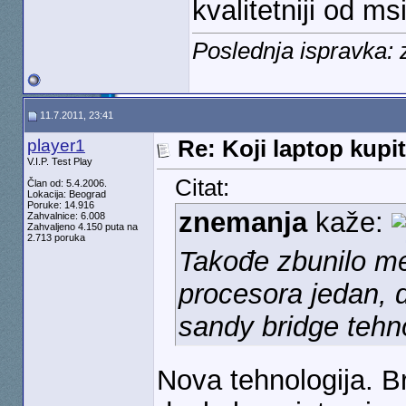
kvalitetniji od msi
Poslednja ispravka:
11.7.2011, 23:41
player1
Re: Koji laptop kupit
V.I.P. Test Play
Citat:
Član od: 5.4.2006.
Lokacija: Beograd
Poruke: 14.916
znemanja
kaže:
Zahvalnice: 6.008
Zahvaljeno 4.150 puta na
2.713 poruka
Takođe zbunilo me 
procesora jedan, 
sandy bridge tehn
Nova tehnologija. Br