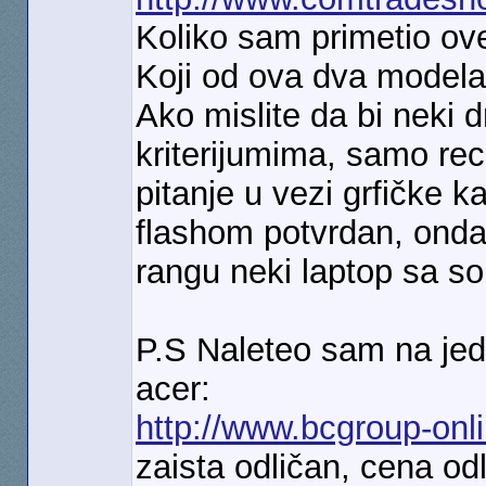
Koliko sam primetio ove
Koji od ova dva modela 
Ako mislite da bi neki
kriterijumima, samo re
pitanje u vezi grfičke k
flashom potvrdan, ond
rangu neki laptop sa s
P.S Naleteo sam na jed
acer:
http://www.bcgroup-onl
zaista odličan, cena od