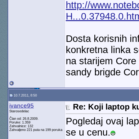
http://www.noteb
H...0.37948.0.ht
Dosta korisnih in
konkretna linka 
na starijem Core 
sandy brigde Core
10.7.2011, 8:50
ivance95
Re: Koji laptop ku
Starosedelac
Pogledaj ovaj lap
Član od: 26.8.2009.
Poruke: 1.359
Zahvalnice: 132
se u cenu.
Zahvaljeno 221 puta na 199 poruka