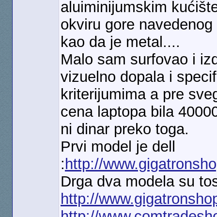
aluiminijumskim kućište
okviru gore navedenog b
kao da je metal....
Malo sam surfovao i iz
vizuelno dopala i speci
kriterijumima a pre sveg
cena laptopa bila 40000
ni dinar preko toga.
Prvi model je dell
:
http://www.gigatronsh
Drga dva modela su tos
http://www.gigatronsho
http://www.comtrades