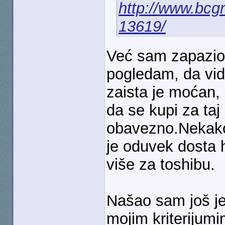
http://www.bcg
13619/
Već sam zapazio 
pogledam, da vid
zaista je moćan,
da se kupi za ta
obavezno.Nekako 
je oduvek dosta
više za toshibu.
Našao sam još je
mojim kriterijumi