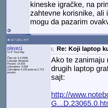
kineske igračke, na prim
zahtevne korisnike, ali 
mogu da pazarim ovakv
10.7.2011, 8:47
player1
Re: Koji laptop ku
V.I.P. Test Play
Ako te zanimaju 
Član od: 5.4.2006.
Lokacija: Beograd
Poruke: 14.916
drugih laptop gra
Zahvalnice: 6.008
Zahvaljeno 4.150 puta na 2.713
poruka
sajt:
http://www.noteb
G...D.23065.0.ht