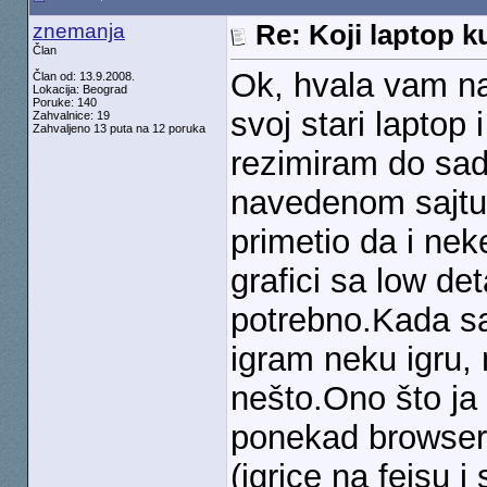
znemanja
Re: Koji laptop ku
Član
Ok, hvala vam n
Član od: 13.9.2008.
Lokacija: Beograd
Poruke: 140
svoj stari laptop
Zahvalnice: 19
Zahvaljeno 13 puta na 12 poruka
rezimiram do sad
navedenom sajt
primetio da i nek
grafici sa low de
potrebno.Kada s
igram neku igru,
nešto.Ono što ja
ponekad browser 
(igrice na fejsu i 