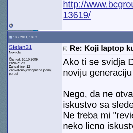
http://www.bcgro
13619/
10.7.2011, 10:03
Stefan31
Re: Koji laptop ku
Novi član
Ako ti se svidja
Član od: 10.10.2009.
Poruke: 29
Zahvalnice: 12
noviju generaciju
Zahvaljeno jedanput na jednoj
poruci
Nego, da ne otva
iskustvo sa sle
Ne treba mi "rev
neko licno iskus