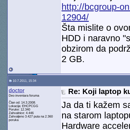
http://bcgroup-o
12904/
Šta mislite o ov
HDD i naravno "
obzirom da podrž
2 GB.
10.7.2011, 15:34
doctor
Re: Koji laptop ku
Deo inventara foruma
Ja da ti kažem sa
Član od: 14.3.2008.
Lokacija: EHCPCGG
Poruke: 12.340
na starom laptopu
Zahvalnice: 4.446
Zahvaljeno 3.427 puta na 2.360
poruka
Hardware accele