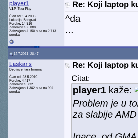
player1
Re: Koji laptop ku
V.I.P. Test Play
^da
Član od: 5.4.2006.
Lokacija: Beograd
Poruke: 14.916
...
Zahvalnice: 6.008
Zahvaljeno 4.150 puta na 2.713
poruka
12.7.2011, 20:47
Laskaris
Re: Koji laptop ku
Deo inventara foruma
Citat:
Član od: 28.5.2010.
Poruke: 4.417
Zahvalnice: 732
player1
kaže:
Zahvaljeno 1.302 puta na 994
poruka
Problem je u to
za slabije AMD
Inace, od GMA H