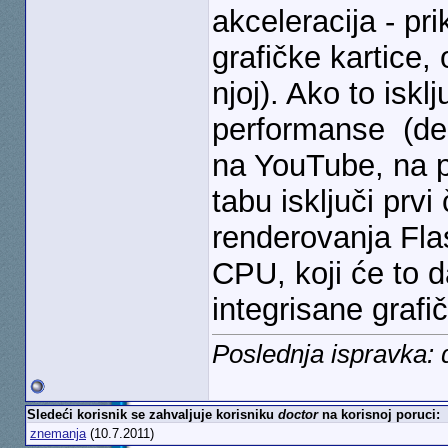
akceleracija - p
grafičke kartice,
njoj). Ako to iskl
performanse
(des
na YouTube, na p
tabu isključi prv
renderovanja Fla
CPU, koji će to d
integrisane grafi
Poslednja ispravka: 
Sledeći korisnik se zahvaljuje korisniku
doctor
na korisnoj poruci:
znemanja
(10.7.2011)