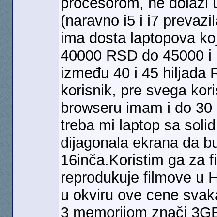
procesorom, ne dolazi u
(naravno i5 i i7 prevaz
ima dosta laptopova koj
40000 RSD do 45000 i n
između 40 i 45 hiljad
korisnik, pre svega kor
browseru imam i do 30 
treba mi laptop sa solid
dijagonala ekrana da bu
16inča.Koristim ga za f
reprodukuje filmove u H
u okviru ove cene svak
3 memorijom znači 3GB