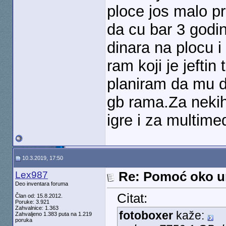
ploce jos malo pr
da cu bar 3 godi
dinara na plocu i
ram koji je jefti
planiram da mu d
gb rama.Za nekih
igre i za multime
10.3.2019, 17:50
Lex987
Re: Pomoć oko u
Deo inventara foruma
Citat:
Član od: 15.8.2012.
Poruke: 3.921
Zahvalnice: 1.363
fotoboxer
kaže:
Zahvaljeno 1.383 puta na 1.219
poruka