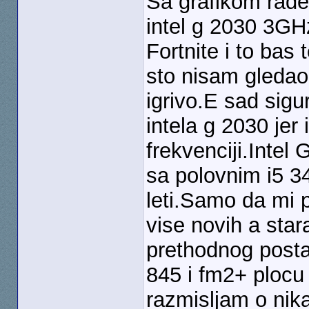
Sa grafikom rad
intel g 2030 3GH
Fortnite i to bas
sto nisam gledao f
igrivo.E sad sigu
intela g 2030 jer 
frekvenciji.Inte
sa polovnim i5 3
leti.Samo da mi p
vise novih a star
prethodnog posta
845 i fm2+ plocu 
razmisljam o nik