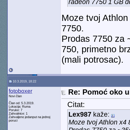
radeon 7750 1 GB d
Moze tvoj Athlon
7750.
Prodas 7750 za 
750, primetno br
(mali potrosac).
10.3.2019, 18:22
fotoboxer
Re: Pomoć oko u
Novi član
Citat:
Član od: 5.3.2019.
Lokacija: Ruma
Poruke: 7
Lex987
kaže:
Zahvalnice: 1
Zahvaljeno jedanput na jednoj
Moze tvoj Athlon x4 
poruci