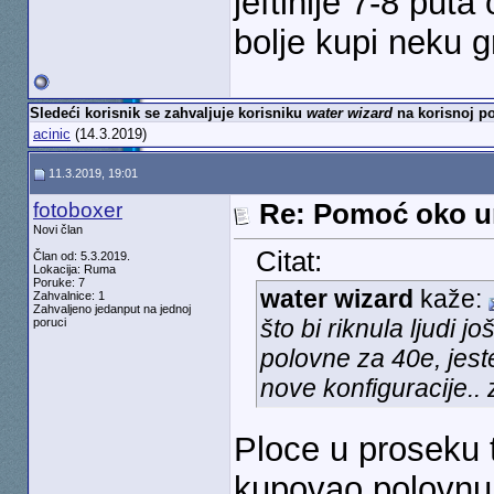
jeftinije 7-8 puta
bolje kupi neku g
Sledeći korisnik se zahvaljuje korisniku
water wizard
na korisnoj po
acinic
(14.3.2019)
11.3.2019, 19:01
fotoboxer
Re: Pomoć oko u
Novi član
Citat:
Član od: 5.3.2019.
Lokacija: Ruma
Poruke: 7
water wizard
kaže:
Zahvalnice: 1
Zahvaljeno jedanput na jednoj
što bi riknula ljudi j
poruci
polovne za 40e, jeste
nove konfiguracije.. 
Ploce u proseku 
kupovao polovnu 