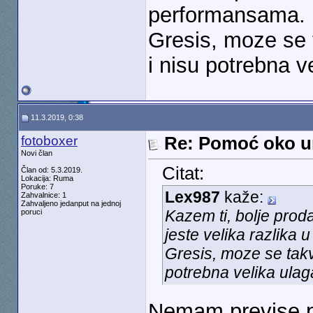
performansama.
Gresis, moze se t
i nisu potrebna v
11.3.2019, 0:38
fotoboxer
Re: Pomoć oko u
Novi član
Citat:
Član od: 5.3.2019.
Lokacija: Ruma
Poruke: 7
Lex987
kaže:
Zahvalnice: 1
Zahvaljeno jedanput na jednoj
Kazem ti, bolje proda
poruci
jeste velika razlika
Gresis, moze se takva
potrebna velika ulag
Nemam previse p