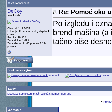
29.4.2020, 0:46
DeCoy
Re: Pomoć oko u
Intel Inside
Po izgledu i ozna
Član od: 1.11.2005.
brend mašina (a i
Lokacija: From the murky depths I
come...
Poruke: 28.962
tačno piše desno
Zahvalnice: 1.699
Zahvaljeno 11.460 puta na 7.294
poruka
Bookmarks sajtovi
facebook
twitter
Tagovi
iskustva
,
kompjuteri
,
matična ploča
,
pomoć
,
upgrade
«
Pretho
Vaš status