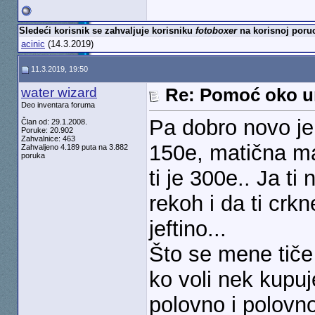
Sledeći korisnik se zahvaljuje korisniku
fotoboxer
na korisnoj poruc
acinic
(14.3.2019)
11.3.2019, 19:50
water wizard
Re: Pomoć oko u
Deo inventara foruma
Pa dobro novo je
Član od: 29.1.2008.
Poruke: 20.902
Zahvalnice: 463
150e, matična ma
Zahvaljeno 4.189 puta na 3.882
poruka
ti je 300e.. Ja t
rekoh i da ti cr
jeftino...
Što se mene tiče
ko voli nek kupu
polovno i polovno