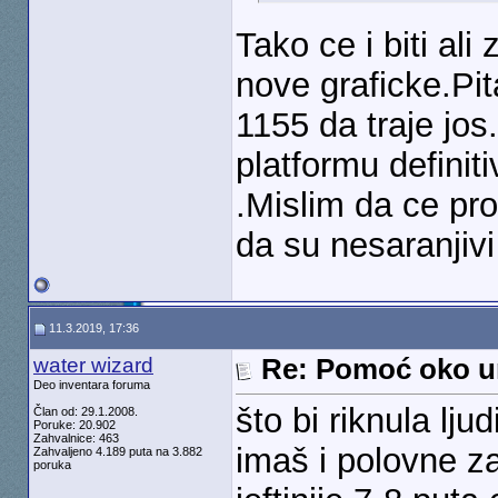
Tako ce i biti a
nove graficke.Pit
1155 da traje jo
platformu definit
.Mislim da ce pr
da su nesaranjivi
11.3.2019, 17:36
water wizard
Re: Pomoć oko u
Deo inventara foruma
što bi riknula lju
Član od: 29.1.2008.
Poruke: 20.902
Zahvalnice: 463
imaš i polovne za
Zahvaljeno 4.189 puta na 3.882
poruka