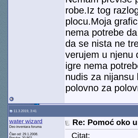
robe.Iz tog razlo
plocu.Moja grafi
nema potrebe da 
da se nista ne tr
verujem u njenu 
igre nema potreb
nudis za nijansu 
polovno za polo
11.3.2019, 3:41
water wizard
Re: Pomoć oko u
Deo inventara foruma
Citat:
Član od: 29.1.2008.
Poruke: 20.902