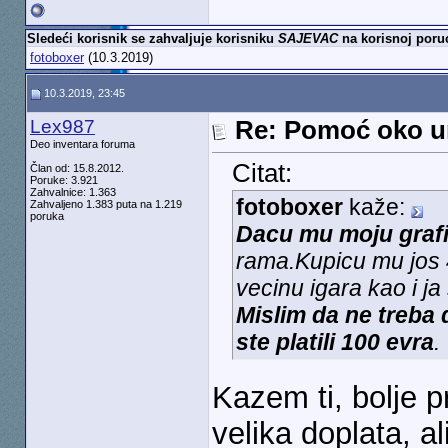
Sledeći korisnik se zahvaljuje korisniku
SAJEVAC
na korisnoj poruc
fotoboxer
(10.3.2019)
10.3.2019, 23:45
Lex987
Re: Pomoć oko u
Deo inventara foruma
Citat:
Član od: 15.8.2012.
Poruke: 3.921
Zahvalnice: 1.363
fotoboxer
kaže:
Zahvaljeno 1.383 puta na 1.219
poruka
Dacu mu
moju graf
rama.Kupicu mu jos 4
vecinu igara kao i j
Mislim da ne treba 
ste platili 100 evra
.
Kazem ti, bolje p
velika doplata, al