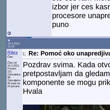
izbor jer ces kas
procesore unapre
puno
28.4.2020,
15:18
Rilex
Re: Pomoć oko unapredjiv
Član
Pozdrav svima. Kada otvo
Član od:
10.3.2011.
Poruke:
pretpostavljam da gledam 
221
Zahvalnice:
98
komponente se mogu priklj
Zahvaljeno
45 puta na
24 poruka
Hvala