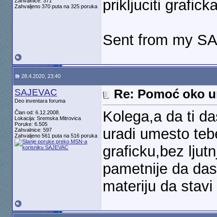
prikljuciti grafick
Zahvalnice: 371
Zahvaljeno 370 puta na 325 poruka
Sent from my S
28.4.2020, 23:40
SAJEVAC
Re: Pomoć oko u
Deo inventara foruma
Kolega,a da ti d
Član od: 6.12.2008.
Lokacija: Sremska Mitrovica
Poruke: 6.505
uradi umesto teb
Zahvalnice: 597
Zahvaljeno 561 puta na 516 poruka
graficku,bez ljut
pametnije da da
materiju da stavi