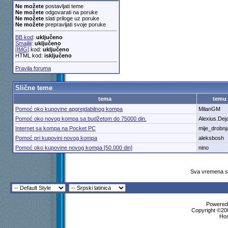
Ne možete
postavljati teme
Ne možete
odgovarati na poruke
Ne možete
slati priloge uz poruke
Ne možete
prepravljati svoje poruke
BB kod
:
uključeno
Smajliji
:
uključeno
[IMG]
kod:
uključeno
HTML kod:
isključeno
Pravila foruma
Slične teme
tema
temu
Pomoć oko kupovine apgrejdabilnog kompa
MilanGM
Pomoć oko novog kompa sa budžetom do 75000 din.
Alexius.Dej
Internet sa kompa na Pocket PC
mije_drobnj
Pomoć pri kupovini novog kompa
aleksbosh
Pomoć oko kupovine novog kompa [50.000 din]
nino
Sva vremena su
Powered 
Copyright ©200
Ho