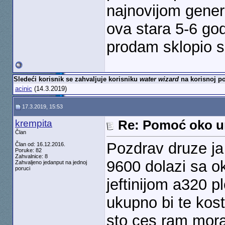
najnovijom gener
ova stara 5-6 god
prodam sklopio sa
Sledeći korisnik se zahvaljuje korisniku
water wizard
na korisnoj po
acinic
(14.3.2019)
17.3.2019, 15:53
krempita
Re: Pomoć oko u
Član
Pozdrav druze ja
Član od: 16.12.2016.
Poruke: 82
Zahvalnice: 8
9600 dolazi sa o
Zahvaljeno jedanput na jednoj
poruci
jeftinijom a320 
ukupno bi te kost
sto ces ram morat