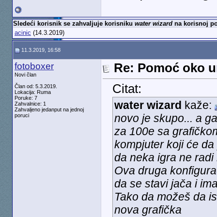
Sledeći korisnik se zahvaljuje korisniku
water wizard
na korisnoj po
acinic
(14.3.2019)
11.3.2019, 16:58
fotoboxer
Re: Pomoć oko u
Novi član
Citat:
Član od: 5.3.2019.
Lokacija: Ruma
Poruke: 7
water wizard
kaže:
Zahvalnice: 1
Zahvaljeno jedanput na jednoj
novo je skupo... a g
poruci
za 100e sa grafičkom
kompjuter koji će da
da neka igra ne radi 
Ova druga konfiguraci
da se stavi jača i im
Tako da možeš da isk
nova grafička