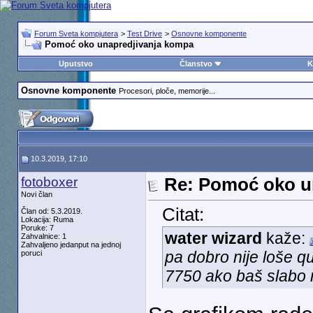
Forum Sveta kompjutera
>
Test Drive
>
Osnovne komponente
Pomoć oko unapredjivanja kompa
Uputstvo
Članstvo
K
Osnovne komponente
Procesori, ploče, memorije...
10.3.2019, 17:10
fotoboxer
Re: Pomoć oko u
Novi član
Citat:
Član od: 5.3.2019.
Lokacija: Ruma
Poruke: 7
water wizard
kaže:
Zahvalnice: 1
Zahvaljeno jedanput na jednoj
pa dobro nije loše q
poruci
7750 ako baš slabo ra