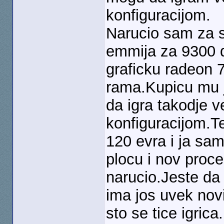
konfiguracijom.
Narucio sam za s
emmija za 9300 
graficku radeon 
rama.Kupicu mu j
da igra takodje v
konfiguracijom.Te
120 evra i ja s
plocu i nov proce
narucio.Jeste da 
ima jos uvek novi
sto se tice igric