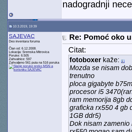
nadogradnji neceg
10.3.2019, 19:39
SAJEVAC
Re: Pomoć oko u
Deo inventara foruma
Citat:
Član od: 6.12.2008.
Lokacija: Sremska Mitrovica
Poruke: 6.505
fotoboxer
kaže:
Zahvalnice: 597
Zahvaljeno 561 puta na 516 poruka
Mozda se nisam dobro
trenutno
ploca gigabyte b75m
procesor i5 3470(ran
ram memorija 8gb d
graficka rx550 4 gb 
1GB ddr5)
Dok nisam zamenio i
rx550 mogao sam da i