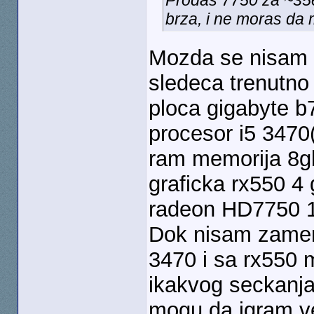
Prodas 7750 za ~35e
brza, i ne moras da 
Mozda se nisam d
sledeca trenutno
ploca gigabyte 
procesor i5 3470(
ram memorija 8g
graficka rx550 4 
radeon HD7750 
Dok nisam zameni
3470 i sa rx550 
ikakvog seckanja 
mogu da igram v