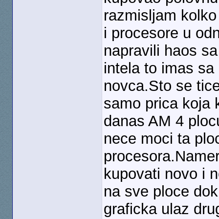
razmisljam kolko 
i procesore u od
napravili haos sa
intela to imas s
novca.Sto se tic
samo prica koja 
danas AM 4 plocu
nece moci ta plo
procesora.Namern
kupovati novo i 
na sve ploce dok
graficka ulaz drug