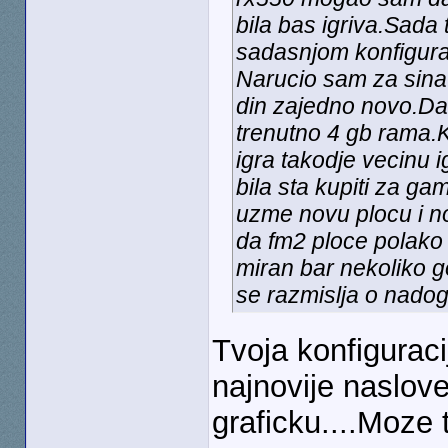
bila bas igriva.Sada
sadasnjom konfigura
Narucio sam za sina
din zajedno novo.Da
trenutno 4 gb rama.K
igra takodje vecinu 
bila sta kupiti za g
uzme novu plocu i no
da fm2 ploce polako z
miran bar nekoliko go
se razmislja o nadogr
Tvoja konfiguraci
najnovije naslove
graficku....Moze t