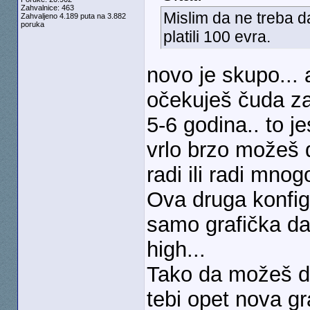
Zahvalnice: 463
Mislim da ne treba d
Zahvaljeno 4.189 puta na 3.882
poruka
platili 100 evra.
novo je skupo...
očekuješ čuda z
5-6 godina.. to je
vrlo brzo možeš 
radi ili radi mnog
Ova druga konfigu
samo grafička da 
high...
Tako da možeš da
tebi opet nova g