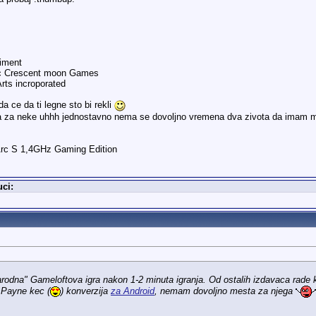
aiment
ac Crescent moon Games
rts incroporated
 ce da ti legne sto bi rekli
a za neke uhhh jednostavno nema se dovoljno vremena dva zivota da imam ma
Arc S 1,4GHz Gaming Edition
ci:
odna" Gameloftova igra nakon 1-2 minuta igranja. Od ostalih izdavaca rade k
 Payne kec (
) konverzija
za Android
, nemam dovoljno mesta za njega