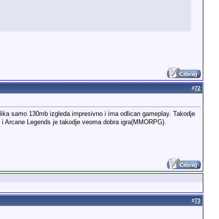
#
72
 velika samo 130mb izgleda impresivno i ima odlican gameplay. Takodje
no i Arcane Legends je takodje veoma dobra igra(MMORPG).
#
73