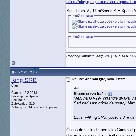
https://play.google.com/store/apps/d...
Sent From My UltraSpeed S.E Xperia 
Priložene slike
Priložene slike
Poslednja ispravka: King SRB (7.5.2013 u
0:12
6.5.2013, 23:50
King SRB
Re: Re: Android igre, nove i stare!
Član
Citat:
Član od: 2.2.2013.
Skenderevo
kaže:
Lokacija: In Space
Meni na OT-997 crashuje svaka "nar
Poruke: 422
Sad kad sam otkrio da postoji Max
Zahvalnice: 310
Zahvaljeno 94 puta na 58 poruka
EDIT: @King SRB, posto vidim da se
Čudno da se to desava iako Gameloft pr
desavalo elem eo ti par RPG naslova p