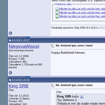
Sent From My UltraSpeed S.E Xperia 
Priložene slike
Poslednja ispravka: King SRB (9.5.2013 u
15:2
8.5.2013, 23:27
NjegovaWisost
Re: Android igre, nove i stare!
Deo inventara foruma
Kopija Battlefield Heroes.
Član od: 2.2.2006.
Poruke: 7.335
Zahvalnice: 861
Zahvaljeno 1.729 puta na 992
poruka
9.5.2013, 23:34
King SRB
Re: Android igre, nove i stare!
Član
Citat:
Član od: 2.2.2013.
King SRB
kaže:
Lokacija: In Space
Toy Defense 2
Poruke: 422
Trebala je već da izadje mada nem
Zahvalnice: 310