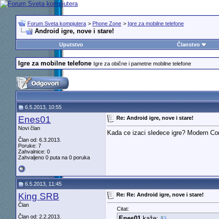
Forum Sveta kompjutera
>
Phone Zone
>
Igre za mobilne telefone
Android igre, nove i stare!
Uputstvo
Članstvo
Igre za mobilne telefone
Igre za obične i pametne mobilne telefone
6.5.2013, 10:55
Enes01
Re: Android igre, nove i stare!
Novi član
Kada ce izaci sledece igre? Modern Com
Član od: 6.3.2013.
Poruke: 7
Zahvalnice: 0
Zahvaljeno 0 puta na 0 poruka
6.5.2013, 11:45
King SRB
Re: Re: Android igre, nove i stare!
Član
Citat:
Član od: 2.2.2013.
Enes01
kaže: