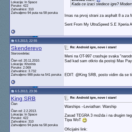
Lokacija: In Space
Kada ce izaci sledece igre? Modern
Poruke: 422
Zahvalnice: 310
Zahvaljeno 94 puta na 58 poruka
Imas na prvoj strani za asphalt 8 a za M
Sent From My UltraSpeed S.E Xperia 
6.5.2013, 22:55
Skenderevo
Re: Android igre, nove i stare!
Starosedelac
Meni na OT-997 crashuje svaka "narodna
Sad kad sam otkrio da postoji Max Pay
Član od: 20.11.2010.
Lokacija: Khorinis
Poruke: 2.069
Zahvalnice: 3.732
EDIT: @King SRB, posto vidim da se ti 
Zahvaljeno 988 puta na 541 poruka
6.5.2013, 23:36
King SRB
Re: Android igre, nove i stare!
Član
Warships –Leviathan: Warship
Član od: 2.2.2013.
Lokacija: In Space
Zasad TEGRA 3 možda i na drugim tegra
Poruke: 422
Tipa WoT
Zahvalnice: 310
Zahvaljeno 94 puta na 58 poruka
Oficijalni link: