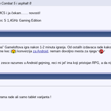
 Combat 5 i asphalt 8
C5 i ja čekam....... novosti!
Arc S 1,4GHz Gaming Edition
" Gameloftova igra nakon 1-2 minuta igranja. Od ostalih izdavaca rade kako 
ne kec (
) konverzija
za Android
, nemam dovoljno mesta za njega
zesce razumes u Android gejming, reci mi jel' ima koji pristojan RPG, a da n
ma rade ali samo tablet varijanta !