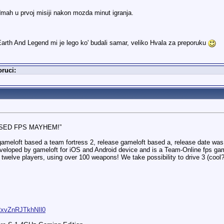
dmah u prvoj misiji nakon mozda minut igranja.
arth And Legend mi je lego ko' budali samar, veliko Hvala za preporuku
ruci:
ASED FPS MAYHEM!”
gameloft based a team fortress 2, release gameloft based a, release date w
eloped by gameloft for iOS and Android device and is a Team-Online fps game. 
p to twelve players, using over 100 weapons! We take possibility to drive 3 (c
..2xvZnRJTkhNIl0