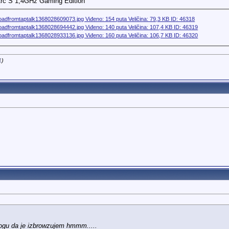
Arc S 1,4GHz Gaming Edition
1
)
ogu da je izbrowzujem hmmm.....