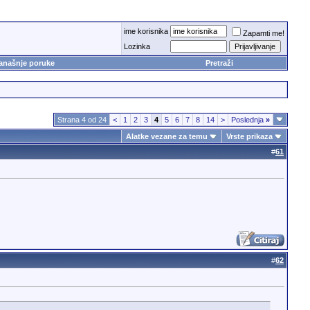
ime korisnika
Zapamti me!
Lozinka
anašnje poruke
Pretraži
Strana 4 od 24
<
1
2
3
4
5
6
7
8
14
>
Poslednja
»
Alatke vezane za temu
Vrste prikaza
#
61
#
62