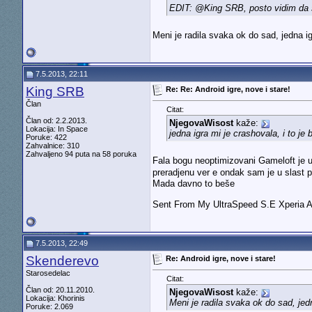
EDIT: @King SRB, posto vidim da se
Meni je radila svaka ok do sad, jedna ig
7.5.2013, 22:11
King SRB
Re: Re: Android igre, nove i stare!
Član
Citat:
Član od: 2.2.2013.
NjegovaWisost
kaže:
Lokacija: In Space
jedna igra mi je crashovala, i to j
Poruke: 422
Zahvalnice: 310
Zahvaljeno 94 puta na 58 poruka
Fala bogu neoptimizovani Gameloft je u
preradjenu ver e ondak sam je u slast p
Mada davno to beše
Sent From My UltraSpeed S.E Xperia 
7.5.2013, 22:49
Skenderevo
Re: Android igre, nove i stare!
Starosedelac
Citat:
Član od: 20.11.2010.
NjegovaWisost
kaže:
Lokacija: Khorinis
Meni je radila svaka ok do sad, jed
Poruke: 2.069