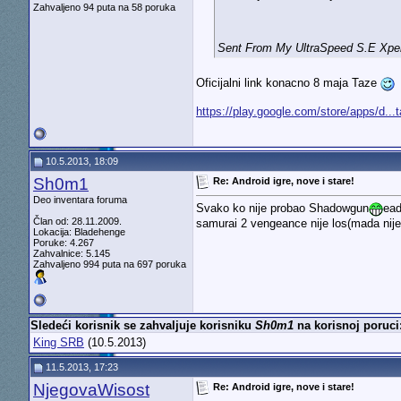
Zahvaljeno 94 puta na 58 poruka
Sent From My UltraSpeed S.E Xper
Oficijalni link konacno 8 maja Taze
https://play.google.com/store/apps/d...
10.5.2013, 18:09
Sh0m1
Re: Android igre, nove i stare!
Deo inventara foruma
Svako ko nije probao Shadowgun
ead
Član od: 28.11.2009.
samurai 2 vengeance nije los(mada nij
Lokacija: Bladehenge
Poruke: 4.267
Zahvalnice: 5.145
Zahvaljeno 994 puta na 697 poruka
Sledeći korisnik se zahvaljuje korisniku
Sh0m1
na korisnoj poruci
King SRB
(10.5.2013)
11.5.2013, 17:23
NjegovaWisost
Re: Android igre, nove i stare!