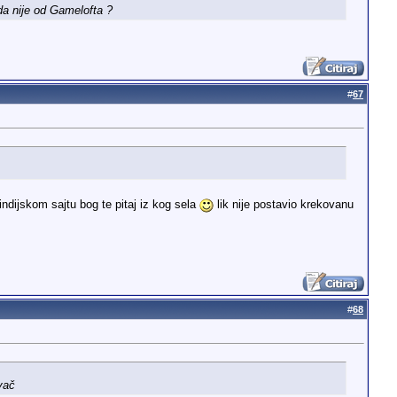
da nije od Gamelofta ?
#
67
dijskom sajtu bog te pitaj iz kog sela
lik nije postavio krekovanu
#
68
vač