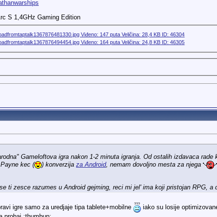
iathanwarships
Arc S 1,4GHz Gaming Edition
)
odna" Gameloftova igra nakon 1-2 minuta igranja. Od ostalih izdavaca rade k
 Payne kec (
) konverzija
za Android
, nemam dovoljno mesta za njega
 ti zesce razumes u Android gejming, reci mi jel' ima koji pristojan RPG, a 
avi igre samo za uredjaje tipa tablete+mobilne
iako su losije optimizovan
a probaj :thumbup: