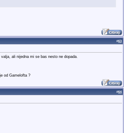
#
63
valja, ali nijedna mi se bas nesto ne dopada.
ije od Gamelofta ?
#
64