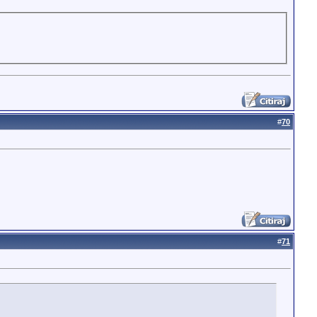
#
70
#
71