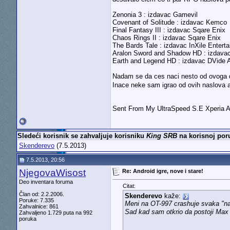
Zenonia 3 : izdavac Gamevil
Covenant of Solitude : izdavac Kemco
Final Fantasy III : izdavac Sqare Enix
Chaos Rings II : izdavac Sqare Enix
The Bards Tale : izdavac InXile Entert
Aralon Sword and Shadow HD : izdav
Earth and Legend HD : izdavac DVide A
Nadam se da ces naci nesto od ovoga da
Inace neke sam igrao od ovih naslova 
Sent From My UltraSpeed S.E Xperia 
Sledeći korisnik se zahvaljuje korisniku
King SRB
na korisnoj poru
Skenderevo
(7.5.2013)
7.5.2013, 20:56
NjegovaWisost
Re: Android igre, nove i stare!
Deo inventara foruma
Citat:
Član od: 2.2.2006.
Skenderevo
kaže:
Poruke: 7.335
Meni na OT-997 crashuje svaka "nar
Zahvalnice: 861
Sad kad sam otkrio da postoji Max
Zahvaljeno 1.729 puta na 992
poruka