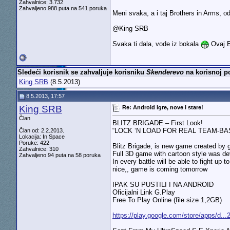
Zahvalnice: 3.732
Zahvaljeno 988 puta na 541 poruka
Meni svaka, a i taj Brothers in Arms, o
@King SRB
Svaka ti dala, vode iz bokala
Ovaj E
Sledeći korisnik se zahvaljuje korisniku
Skenderevo
na korisnoj po
King SRB
(8.5.2013)
8.5.2013, 17:57
King SRB
Re: Android igre, nove i stare!
Član
BLITZ BRIGADE – First Look!
“LOCK ‘N LOAD FOR REAL TEAM-B
Član od: 2.2.2013.
Lokacija: In Space
Poruke: 422
Blitz Brigade, is new game created by 
Zahvalnice: 310
Full 3D game with cartoon style was dev
Zahvaljeno 94 puta na 58 poruka
In every battle will be able to fight u
nice,, game is coming tomorrow
IPAK SU PUSTILI I NA ANDROID
Oficijalni Link G.Play
Free To Play Online (file size 1,2GB)
https://play.google.com/store/apps/d.