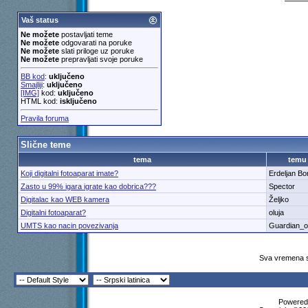
Vaš status
Ne možete
postavljati teme
Ne možete
odgovarati na poruke
Ne možete
slati priloge uz poruke
Ne možete
prepravljati svoje poruke
BB kod
:
uključeno
Smajliji
:
uključeno
[IMG]
kod:
uključeno
HTML kod:
isključeno
Pravila foruma
Slične teme
tema
temu
Koji digitalni fotoaparat imate?
Erdeljan Bo
Zasto u 99% igara igrate kao dobrica???
Spector
Digitalac kao WEB kamera
Željko
Digitalni fotoaparat?
oluja
UMTS kao nacin povezivanja
Guardian_of
Sva vremena s
Powered 