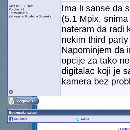
Ima li sanse da 
Član od: 1.1.2006.
Poruke: 71
Zahvalnice: 3
(5.1 Mpix, snima 
Zahvaljeno 8 puta na 3 poruka
nateram da radi
nekim third party
Napominjem da in
opcije za tako n
digitalac koji je
kamera bez prob
Bookmarks sajtovi
facebook
twitter
«
Pretho