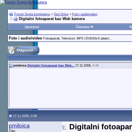
Forum Sveta kompjutera
>
Test Drive
>
Foto i audio/video
Digitalni fotoaparat kao Web kamera
Uputstvo
Članstvo
K
Foto i audio/video
Fotoaparati, Televizori, MP3 i DVD/DivX plejeri...
pmiloica
Digitalni fotoaparat kao Web...
17.11.2006,
0:46
17.11.2006, 0:46
pmiloica
Digitalni fotoap
Član