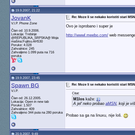
19.9.2007, 21:22
JovanK
Re: Moze li se nekako koristiti stari MS
V.I.P. Phone Zone
Ovo je isprobano i super je
Član od: 10.9.2006.
Lokacija: Trebinje
http://wwwl.meebo.com/
web messenge
@REPUBLIKA_SRPSKA@ Moja
mašina:Fujitsu AH530
Poruke: 4.028
Zahvalnice: 245
Zahvaljeno 1.099 puta na 716
poruka
19.9.2007, 23:45
Spawn BG
Re: Moze li se nekako koristiti stari MS
V.I.P.
Citat:
Član od: 26.12.2005.
M1los
kaže:
Lokacija: Open in new tab
A jel' neko probao
aMSN
, koji je 
Poruke: 1.507
Zahvalnice: 409
Zahvaljeno 344 puta na 280 poruka
Probao sa ga na linuxu, nije loš.
20.9.2007, 9:49