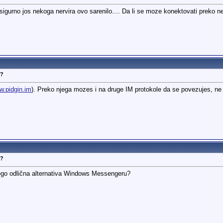
gurno jos nekoga nervira ovo sarenilo.... Da li se moze konektovati preko ne
N?
.pidgin.im
). Preko njega mozes i na druge IM protokole da se povezujes, 
N?
 nego odlična alternativa Windows Messengeru?