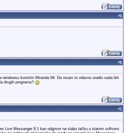
#
5
#
6
 na windowsu koristim Miranda IM. Da nisam to odavno uradio sada bih
mila drugih programa?
#
7
ows Live Messanger 8.1 kao odgovor na slabu tačku u starom softveru