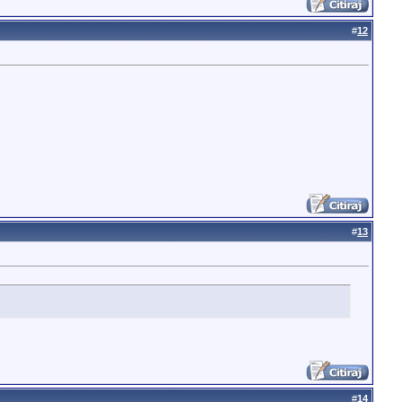
#
12
#
13
#
14