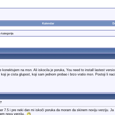
Kalendar
D
h kategorija
konektujem na msn. Ali iskocila je poruka, You need to install lastest ver
r koji je cista glupost, koji sam jednom probao i brzo vratio msn. Postoji li na
N?
 7.5 i pre neki dan mi iskoči poruka da moram da skinem noviju verziju. Ja n
em novu verziju..