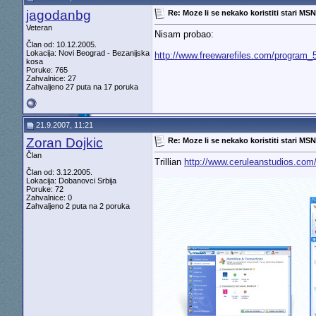
jagodanbg
Re: Moze li se nekako koristiti stari MS
Veteran
Nisam probao:
Član od: 10.12.2005.
Lokacija: Novi Beograd - Bezanijska
http://www.freewarefiles.com/program
kosa
Poruke: 765
Zahvalnice: 27
Zahvaljeno 27 puta na 17 poruka
21.9.2007, 11:21
Zoran Dojkic
Re: Moze li se nekako koristiti stari MS
Član
Trillian
http://www.ceruleanstudios.com
Član od: 3.12.2005.
Lokacija: Dobanovci Srbija
Poruke: 72
Zahvalnice: 0
Zahvaljeno 2 puta na 2 poruka