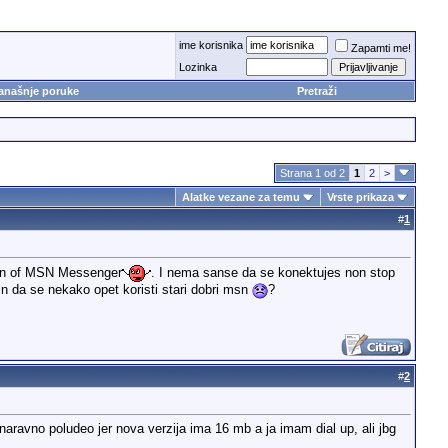
ime korisnika
Zapamti me!
Lozinka
anašnje poruke
Pretraži
Strana 1 od 2
1
2
>
Alatke vezane za temu
Vrste prikaza
#
1
sion of MSN Messenger
. I nema sanse da se konektujes non stop
cin da se nekako opet koristi stari dobri msn
?
#
2
aravno poludeo jer nova verzija ima 16 mb a ja imam dial up, ali jbg