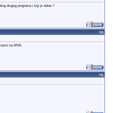
kog drugog programa i koji je dobar ?
#
10
ne samo na MSN.
#
11