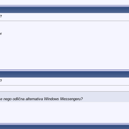
N?
r
N?
više nego odlična alternativa Windows Messengeru?