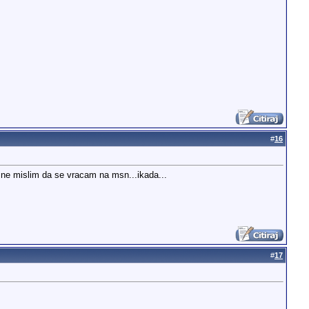
#
16
 i ne mislim da se vracam na msn...ikada...
#
17