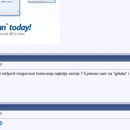
N?
vi iskljucili mogucnost koriscenja najbolje verzije 7.5,presao sam na "goluba"
N?