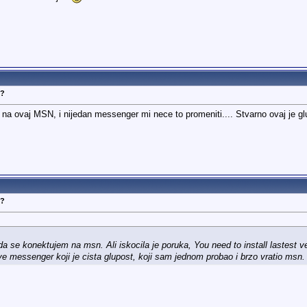
N?
a na ovaj MSN, i nijedan messenger mi nece to promeniti.... Stvarno ovaj je
N?
 se konektujem na msn. Ali iskocila je poruka, You need to install lastest
live messenger koji je cista glupost, koji sam jednom probao i brzo vratio msn.