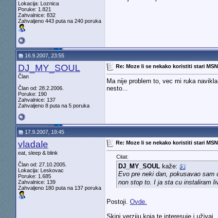
Lokacija: Loznica
Poruke: 1.821
Zahvalnice: 832
Zahvaljeno 443 puta na 240 poruka
16.9.2007, 23:55
DJ_MY_SOUL
Re: Moze li se nekako koristiti stari MS
Član
Ma nije problem to, vec mi ruka navikl
nesto...
Član od: 28.2.2006.
Poruke: 190
Zahvalnice: 137
Zahvaljeno 8 puta na 5 poruka
17.9.2007, 19:45
vladale
Re: Moze li se nekako koristiti stari MS
eat, sleep & blink
Citat:
Član od: 27.10.2005.
DJ_MY_SOUL
kaže:
Lokacija: Leskovac
Evo pre neki dan, pokusavao sam da
Poruke: 1.685
non stop to. I ja sta cu instaliram 
Zahvalnice: 139
Zahvaljeno 180 puta na 137 poruka
Postoji.
Ovde.
Skini verziju koja te interesuje i uživaj.