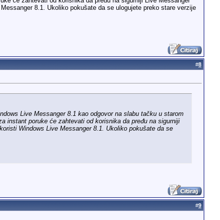
uke će zahtevati od korisnika da pređu na sigurniji Live Messanger
ve Messanger 8.1. Ukoliko pokušate da se ulogujete preko stare verzije
#
8
Windows Live Messanger 8.1 kao odgovor na slabu tačku u starom
 instant poruke će zahtevati od korisnika da pređu na sigurniji
da koristi Windows Live Messanger 8.1. Ukoliko pokušate da se
#
9