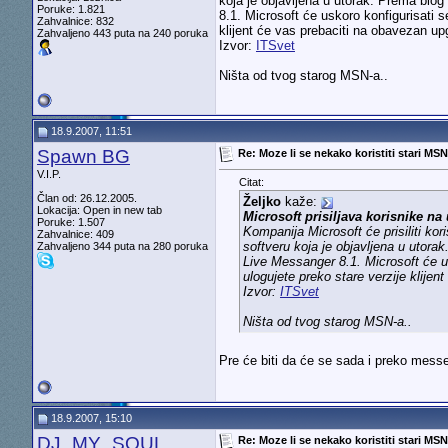
koja je objavljena u utorak. Prema blo
Poruke: 1.821
8.1. Microsoft će uskoro konfigurisati 
Zahvalnice: 832
klijent će vas prebaciti na obavezan u
Zahvaljeno 443 puta na 240 poruka
Izvor:
ITSvet
Ništa od tvog starog MSN-a..
18.9.2007, 11:51
Spawn BG
Re: Moze li se nekako koristiti stari MS
V.I.P.
Citat:
Član od: 26.12.2005.
Željko
kaže:
Lokacija: Open in new tab
Microsoft prisiljava korisnike na
Poruke: 1.507
Kompanija Microsoft će prisiliti 
Zahvalnice: 409
softveru koja je objavljena u utora
Zahvaljeno 344 puta na 280 poruka
Live Messanger 8.1. Microsoft će us
ulogujete preko stare verzije klije
Izvor:
ITSvet
Ništa od tvog starog MSN-a..
Pre će biti da će se sada i preko mess
18.9.2007, 15:10
DJ_MY_SOUL
Re: Moze li se nekako koristiti stari MS