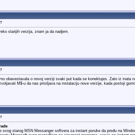
N?
o starijih verzija, znam ja da nadjem.
N?
amo obavestavala o novoj verziji svaki put kada se konektujes. Zato iz inata
voljavati M$-u da nas prisiljava na instalaciju nove verzije, kada postoji go
N?
grade
nike svog starog MSN Messanger softvera za instant poruke da pređu na Wind