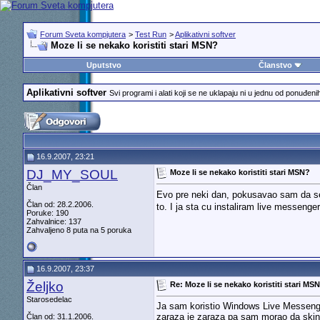
Forum Sveta kompjutera
>
Test Run
>
Aplikativni softver
Moze li se nekako koristiti stari MSN?
Uputstvo
Članstvo
Aplikativni softver
Svi programi i alati koji se ne uklapaju ni u jednu od ponuđeni
16.9.2007, 23:21
DJ_MY_SOUL
Moze li se nekako koristiti stari MSN?
Član
Evo pre neki dan, pokusavao sam da se 
Član od: 28.2.2006.
to. I ja sta cu instaliram live messenge
Poruke: 190
Zahvalnice: 137
Zahvaljeno 8 puta na 5 poruka
16.9.2007, 23:37
Željko
Re: Moze li se nekako koristiti stari MS
Starosedelac
Ja sam koristio Windows Live Messenger
zaraza je zaraza pa sam morao da skin
Član od: 31.1.2006.