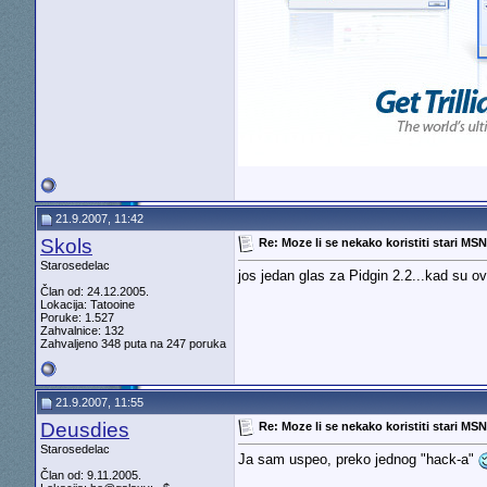
21.9.2007, 11:42
Skols
Re: Moze li se nekako koristiti stari MS
Starosedelac
jos jedan glas za Pidgin 2.2...kad su o
Član od: 24.12.2005.
Lokacija: Tatooine
Poruke: 1.527
Zahvalnice: 132
Zahvaljeno 348 puta na 247 poruka
21.9.2007, 11:55
Deusdies
Re: Moze li se nekako koristiti stari MS
Starosedelac
Ja sam uspeo, preko jednog "hack-a"
Član od: 9.11.2005.