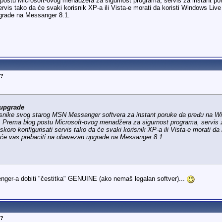
g postu Microsoft-ovog menadžera za sigurnost programa, servis za instant por
servis tako da će svaki korisnik XP-a ili Vista-e morati da koristi Windows Li
pgrade na Messanger 8.1.
N?
 upgrade
korisnike svog starog MSN Messanger softvera za instant poruke da pređu na 
k. Prema blog postu Microsoft-ovog menadžera za sigurnost programa, servis za
koro konfigurisati servis tako da će svaki korisnik XP-a ili Vista-e morati 
nt će vas prebaciti na obavezan upgrade na Messanger 8.1.
enger-a dobiti "čestitka" GENUINE (ako nemaš legalan softver)...
N?