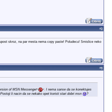
#
3
 glupost skroz, na par mesta nema copy paste! Poludecu! Smislice neko
#
4
 version of MSN Messenger
. I nema sanse da se konektujes
 Postoji li nacin da se nekako opet koristi stari dobri msn
?