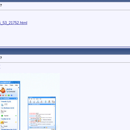
N?
_5_53_21752.html
N?
/