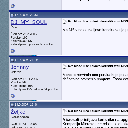
17.9.2007, 20:33
DJ_MY_SOUL
Re: Moze li se nekako koristiti stari MS
Član
Ma MSN ne dozvoljava konektovanje prek
Član od: 28.2.2006.
Poruke: 190
Zahvalnice: 137
Zahvaljeno 8 puta na 5 poruka
17.9.2007, 21:19
Johnny
Re: Moze li se nekako koristiti stari MS
Veteran
Mene je nervirala ona poruka koje je s
definitivno promenio program. Zasto doz
Član od: 18.11.2005.
Poruke: 565
Zahvalnice: 156
Zahvaljeno 155 puta na 64 poruka
18.9.2007, 11:36
Željko
Re: Moze li se nekako koristiti stari MS
Starosedelac
Microsoft prisiljava korisnike na up
Kompanija Microsoft će prisiliti koris
Član od: 31.1.2006.
Lokacija: Loznica