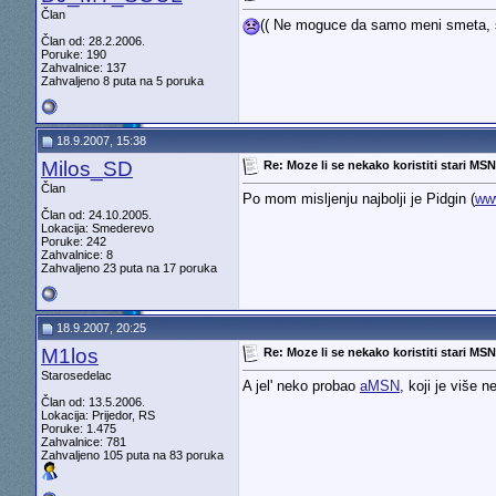
Član
(( Ne moguce da samo meni smeta, si
Član od: 28.2.2006.
Poruke: 190
Zahvalnice: 137
Zahvaljeno 8 puta na 5 poruka
18.9.2007, 15:38
Milos_SD
Re: Moze li se nekako koristiti stari MS
Član
Po mom misljenju najbolji je Pidgin (
www
Član od: 24.10.2005.
Lokacija: Smederevo
Poruke: 242
Zahvalnice: 8
Zahvaljeno 23 puta na 17 poruka
18.9.2007, 20:25
M1los
Re: Moze li se nekako koristiti stari MS
Starosedelac
A jel' neko probao
aMSN
, koji je više
Član od: 13.5.2006.
Lokacija: Prijedor, RS
Poruke: 1.475
Zahvalnice: 781
Zahvaljeno 105 puta na 83 poruka