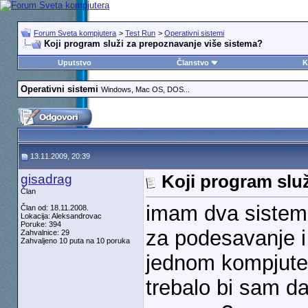
Forum Sveta kompjutera
>
Test Run
>
Operativni sistemi
Koji program služi za prepoznavanje više sistema?
Uputstvo
Članstvo
K
Operativni sistemi
Windows, Mac OS, DOS...
13.11.2009, 20:39
gisadrag
Koji program slu
Član
imam dva sistema
Član od: 18.11.2008.
Lokacija: Aleksandrovac
Poruke: 394
za podesavanje i
Zahvalnice: 29
Zahvaljeno 10 puta na 10 poruka
jednom kompjute
trebalo bi sam d