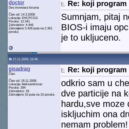
doctor
Re: koji program 
Deo inventara foruma
Sumnjam, pitaj n
Član od: 14.3.2008.
Lokacija: EHCPCGG
Poruke: 12.341
BIOS-i imaju opci
Zahvalnice: 4.446
Zahvaljeno 3.428 puta na 2.361
poruka
je to ukljuceno.
17.11.2009, 16:48
gisadrag
Re: koji program 
Član
odkrio sam u che
Član od: 18.11.2008.
Lokacija: Aleksandrovac
Poruke: 394
dve particije na
Zahvalnice: 29
Zahvaljeno 10 puta na 10 poruka
hardu,sve moze d
iskljuchim ona d
nemam problem!