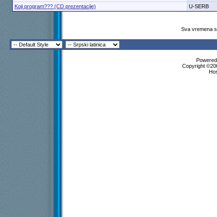
Koji program??? (CD prezentacije)
U-SERB
Sva vremena su
Powered 
Copyright ©200
Ho