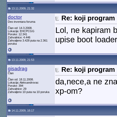
13.11.2009, 21:32
doctor
Re: koji program 
Deo inventara foruma
Lol, ne kapiram ba
Član od: 14.3.2008.
Lokacija: EHCPCGG
Poruke: 12.341
upise boot loader
Zahvalnice: 4.446
Zahvaljeno 3.428 puta na 2.361
poruka
13.11.2009, 21:53
gisadrag
Re: koji program 
Član
da,nece,a ne zna
Član od: 18.11.2008.
Lokacija: Aleksandrovac
Poruke: 394
xp-om?
Zahvalnice: 29
Zahvaljeno 10 puta na 10 poruka
14.11.2009, 16:17