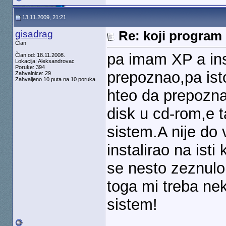
13.11.2009, 21:21
gisadrag
Re: koji program 
Član
pa imam XP a inst
Član od: 18.11.2008.
Lokacija: Aleksandrovac
Poruke: 394
prepoznao,pa isto
Zahvalnice: 29
Zahvaljeno 10 puta na 10 poruka
hteo da prepozna
disk u cd-rom,e 
sistem.A nije do v
instalirao na ist
se nesto zeznul
toga mi treba ne
sistem!