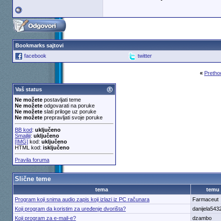
Bookmarks sajtovi
facebook
twitter
«
Pretho
Vaš status
Ne možete
postavljati teme
Ne možete
odgovarati na poruke
Ne možete
slati priloge uz poruke
Ne možete
prepravljati svoje poruke
BB kod
:
uključeno
Smajliji
:
uključeno
[IMG]
kod:
uključeno
HTML kod:
isključeno
Pravila foruma
Slične teme
tema
temu
Program koji snima audio zapis koji izlazi iz PC računara
Farmaceut
Koji program da koristim za uređenje dvorišta?
danijela543
Koji program za e-mail-e?
dzambo