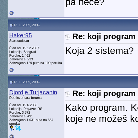
pa nece?
13.11.2009, 20:42
Haker95
Re: koji program 
Starosedelac
Koja 2 sistema?
Član od: 15.12.2007.
Lokacija: Beograd
Poruke: 1.462
Zahvalnice: 233
Zahvaljeno 129 puta na 109 poruka
13.11.2009, 20:42
Djordje Turjacanin
Re: koji program 
Deo inventara foruma
Kako program. K
Član od: 15.6.2008.
Lokacija: Prnjavor, RS
Poruke: 3.872
koje ne možeš kor
Zahvalnice: 491
Zahvaljeno 1.031 puta na 664
poruka