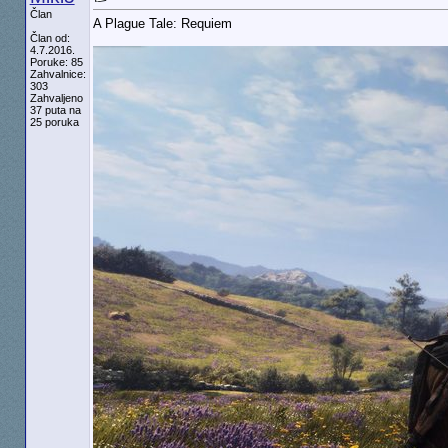
Član
A Plague Tale: Requiem
Član od:
4.7.2016.
Poruke: 85
Zahvalnice:
303
Zahvaljeno
37 puta na
25 poruka