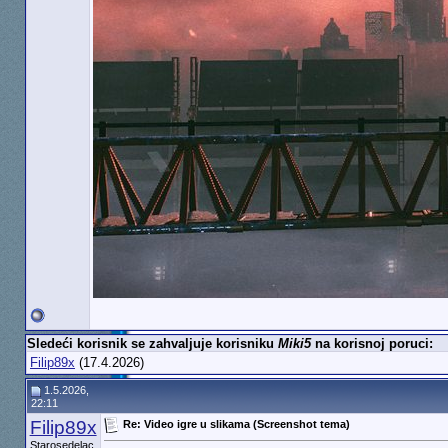
Sledeći korisnik se zahvaljuje korisniku
Miki5
na korisnoj poruci:
Filip89x
(17.4.2026)
1.5.2026,
22:11
Filip89x
Re: Video igre u slikama (Screenshot tema)
Starosedelac