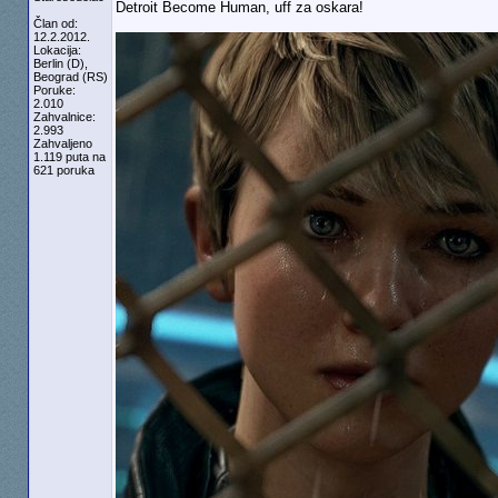
Detroit Become Human, uff za oskara!
Član od:
12.2.2012.
Lokacija:
Berlin (D),
Beograd (RS)
Poruke:
2.010
Zahvalnice:
2.993
Zahvaljeno
1.119 puta na
621 poruka