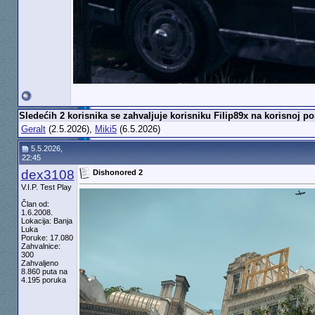
Sledećih 2 korisnika se zahvaljuje korisniku Filip89x na korisnoj po
Geralt
(2.5.2026),
Miki5
(6.5.2026)
5.5.2026,
22:45
dex3108
Dishonored 2
V.I.P. Test Play
Član od:
1.6.2008.
Lokacija: Banja
Luka
Poruke: 17.080
Zahvalnice:
300
Zahvaljeno
8.860 puta na
4.195 poruka