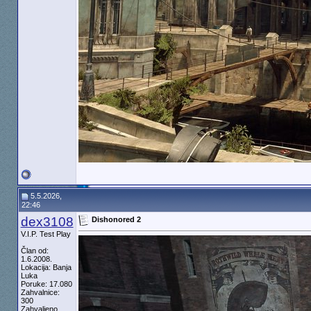
5.5.2026,
22:46
dex3108
Dishonored 2
V.I.P. Test Play
Član od:
1.6.2008.
Lokacija: Banja
Luka
Poruke: 17.080
Zahvalnice:
300
Zahvaljeno