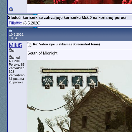
Sledeći korisnik se zahvaljuje korisniku
Miki5
na korisnoj poruci:
Filip89x
(8.5.2026)
10.5.2026,
10:34
Miki5
Re: Video igre u slikama (Screenshot tema)
Član
South of Midnight
Član od:
4.7.2016.
Poruke: 85
Zahvalnice:
303
Zahvaljeno
37 puta na
25 poruka