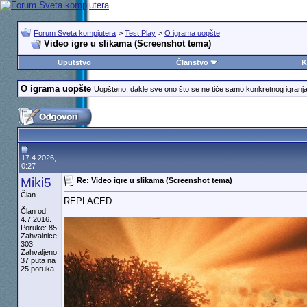
Forum Sveta kompjutera
>
Test Play
>
O igrama uopšte
Video igre u slikama (Screenshot tema)
Uputstvo
Članstvo
K
O igrama uopšte
Uopšteno, dakle sve ono što se ne tiče samo konkretnog igranja i
17.4.2026,
0:27
Miki5
Re: Video igre u slikama (Screenshot tema)
Član
REPLACED
Član od:
4.7.2016.
Poruke: 85
Zahvalnice:
303
Zahvaljeno
37 puta na
25 poruka