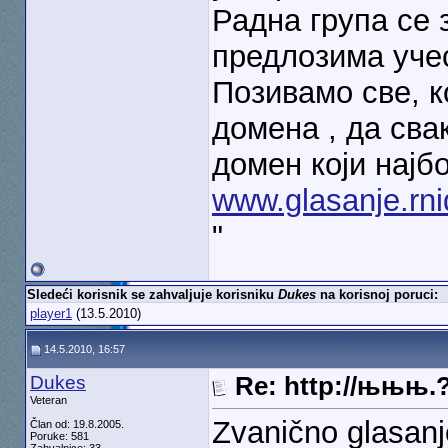
Радна група се 
предлозима уче
Позивамо све, к
домена , да свак
домен који најб
www.glasanje.rni
"
Sledeći korisnik se zahvaljuje korisniku
Dukes
na korisnoj poruci:
player1
(13.5.2010)
14.5.2010, 16:57
Dukes
Re: http://њњњ.
Veteran
Zvanično glasanje
Član od: 19.8.2005.
Poruke: 581