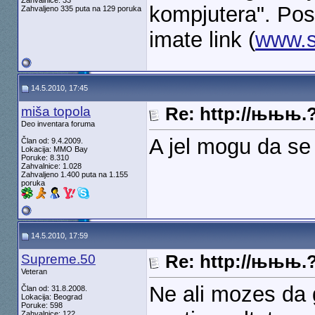
Zahvalnice: 33
kompjutera". Pos
Zahvaljeno 335 puta na 129 poruka
imate link (
www.s
14.5.2010, 17:45
miša topola
Re: http://њњњ.
Deo inventara foruma
A jel mogu da se 
Član od: 9.4.2009.
Lokacija: MMO Bay
Poruke: 8.310
Zahvalnice: 1.028
Zahvaljeno 1.400 puta na 1.155
poruka
14.5.2010, 17:59
Supreme.50
Re: http://њњњ.
Veteran
Ne ali mozes da 
Član od: 31.8.2008.
Lokacija: Beograd
Poruke: 598
Zahvalnice: 122