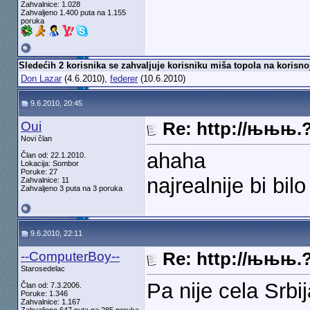
Zahvalnice: 1.028
Zahvaljeno 1.400 puta na 1.155
poruka
Sledećih 2 korisnika se zahvaljuje korisniku miša topola na korisno
Don Lazar
(4.6.2010),
federer
(10.6.2010)
9.6.2010, 20:45
Oui
Re: http://њњњ.
Novi član
ahaha
Član od: 22.1.2010.
Lokacija: Sombor
Poruke: 27
najrealnije bi bilo
Zahvalnice: 11
Zahvaljeno 3 puta na 3 poruka
9.6.2010, 22:11
--ComputerBoy--
Re: http://њњњ.
Starosedelac
Pa nije cela Srb
Član od: 7.3.2006.
Poruke: 1.346
Zahvalnice: 1.167