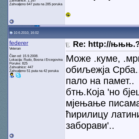
Zahvalnice: 1.167
Zahvaljeno 647 puta na 285 poruka
10.6.2010, 16:02
federer
Re: http://њњњ.
Veteran
Може .куме, .мрш
Član od: 15.9.2008.
Lokacija: Rudo, Bosna i Ercegovina
Poruke: 825
обиљежја Срба.
Zahvalnice: 447
Zahvaljeno 51 puta na 42 poruka
пало на памет..
бтњ.Која 'но бје
мјењање писама 
ћирилицу латини
заборави'..