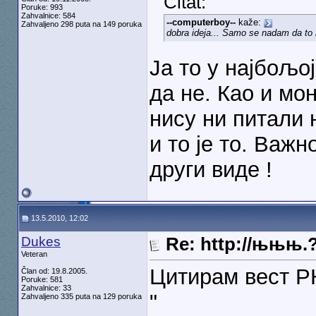
Citat:
Poruke: 993
Zahvalnice: 584
--computerboy--
kaže:
Zahvaljeno 298 puta na 149 poruka
dobra ideja... Samo se nadam da to 
Ја то у најбољо
да не. Као и мо
нису ни питали 
и то је то. Важн
други виде !
13.5.2010, 12:02
Dukes
Re: http://њњњ.
Veteran
Цитирам вест Р
Član od: 19.8.2005.
Poruke: 581
Zahvalnice: 33
"
Zahvaljeno 335 puta na 129 poruka