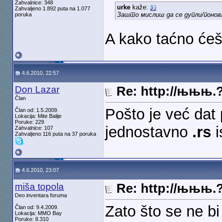
Zahvalnice: 348
urke
kaže:
Zahvaljeno 1.892 puta na 1.077
Зашто мислиш да се дупли/понов
poruka
A kako taćno ćeš
4.6.2010, 22:57
Don Lazar
Re: http://њњњ.
Član
Pošto je već dat
Član od: 1.5.2009.
Lokacija: Mite Balije
Poruke: 229
jednostavno
.rs
i
Zahvalnice: 107
Zahvaljeno 116 puta na 37 poruka
4.6.2010, 23:07
miša topola
Re: http://њњњ.
Deo inventara foruma
Zato što se ne bi 
Član od: 9.4.2009.
Lokacija: MMO Bay
Poruke: 8.310