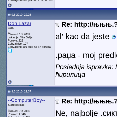
Zahvaljeno 647 puta na 285 poruka
9.6.2010, 22:25
Don Lazar
Re: http://њњњ.
Član
al' kao da jeste
Član od: 1.5.2009.
Lokacija: Mite Balije
Poruke: 229
Zahvalnice: 107
Zahvaljeno 116 puta na 37 poruka
.раџа - moj pred
Poslednja ispravka:
ћирилица
9.6.2010, 22:37
--ComputerBoy--
Re: http://њњњ.
Starosedelac
Ne, najbolje .сик
Član od: 7.3.2006.
Poruke: 1.346