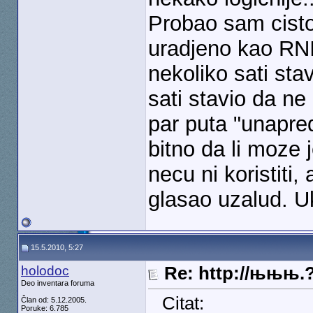
Probao sam cisto 
uradjeno kao RNI
nekoliko sati sta
sati stavio da ne
par puta "unapred
bitno da li moze 
necu ni koristiti,
glasao uzalud. 
15.5.2010, 5:27
holodoc
Re: http://њњњ.
Deo inventara foruma
Citat:
Član od: 5.12.2005.
Poruke: 6.785