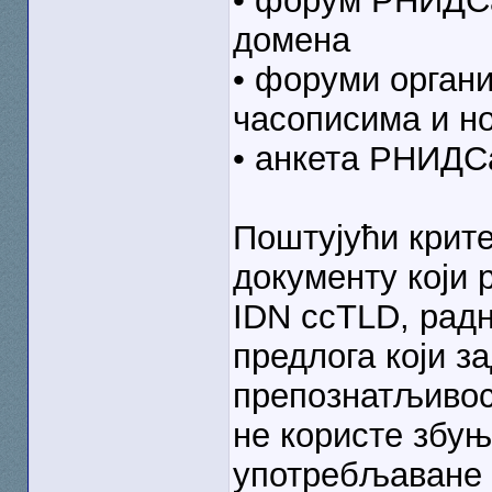
• форум РНИДСа
домена
• форуми орган
часописима и н
• анкета РНИДС
Поштујући крите
документу који
IDN ccTLD, радн
предлога који з
препознатљивост
не користе збуњ
употребљаване 