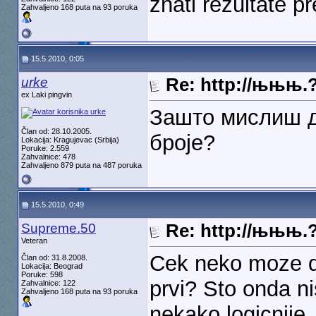
znati rezultate p
Zahvaljeno 168 puta na 93 poruka
15.5.2010, 0:05
urke
Re: http://њњњ.
ex Laki pingvin
Зашто мислиш д
Član od: 28.10.2005.
броје?
Lokacija: Kragujevac (Srbija)
Poruke: 2.559
Zahvalnice: 478
Zahvaljeno 879 puta na 487 poruka
15.5.2010, 0:49
Supreme.50
Re: http://њњњ.
Veteran
Cek neko moze da
Član od: 31.8.2008.
Lokacija: Beograd
Poruke: 598
prvi? Sto onda nis
Zahvalnice: 122
Zahvaljeno 168 puta na 93 poruka
nekako logicnije..