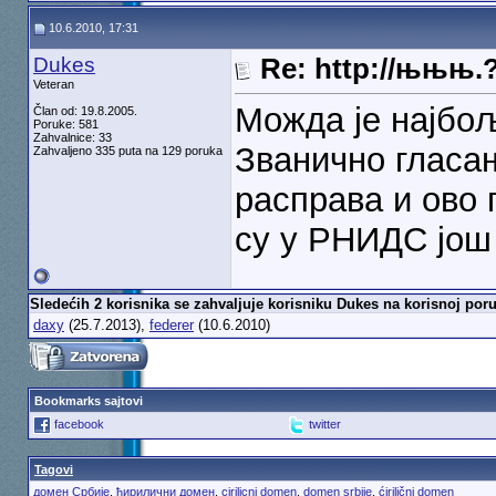
10.6.2010, 17:31
Dukes
Re: http://њњњ.
Veteran
Можда је најбо
Član od: 19.8.2005.
Poruke: 581
Zahvalnice: 33
Званично гласа
Zahvaljeno 335 puta na 129 poruka
расправа и ово 
су у РНИДС још
Sledećih 2 korisnika se zahvaljuje korisniku Dukes na korisnoj poru
daxy
(25.7.2013),
federer
(10.6.2010)
Bookmarks sajtovi
facebook
twitter
Tagovi
домен Србије
,
ћирилични домен
,
cirilicni domen
,
domen srbije
,
ćirilični domen