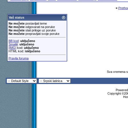
«
Pretho
Vaš status
Ne možete
postavljati teme
Ne možete
odgovarati na poruke
Ne možete
slati priloge uz poruke
Ne možete
prepravljati svoje poruke
BB kod
:
uključeno
Smajliji
:
uključeno
[IMG]
kod:
uključeno
HTML kod:
isključeno
Pravila foruma
Sva vremena su
Powered 
Copyright ©200
Ho