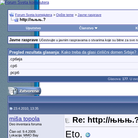
Forum Sveta kompjutera
>
Opšte teme
>
Javne rasprave
http://њњњ.?
Uputstvo
Članstvo
K
Javne rasprave
Učestvujte u javnim raspravama o stvarima koje su bitne za sve 
Pregled rezultata glasanja
: Kako treba da glasi ćirilični domen Srbije?
.србија
.срб
.рсрб
Glasova:
177
. U ov
23.4.2010, 13:35
miša topola
Re: http://њњњ.
Deo inventara foruma
Eto.
Član od: 9.4.2009.
Lokacija: MMO Bay