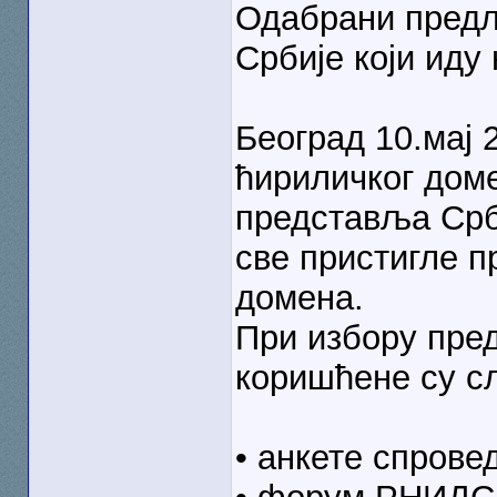
Одабрани предл
Србије који иду 
Београд 10.мај 
ћириличког доме
представља Срби
све пристигле п
домена.
При избору пред
коришћене су с
• анкете спров