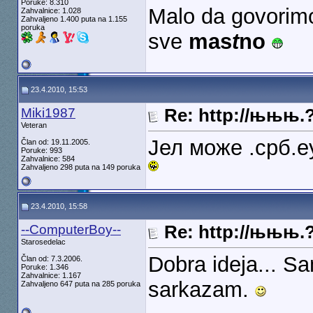
Poruke: 8.310
Malo da govorimo 
Zahvalnice: 1.028
Zahvaljeno 1.400 puta na 1.155
poruka
sve
mas
t
no
23.4.2010, 15:53
Miki1987
Re: http://њњњ.
Veteran
Јел може .срб.е
Član od: 19.11.2005.
Poruke: 993
Zahvalnice: 584
Zahvaljeno 298 puta na 149 poruka
23.4.2010, 15:58
--ComputerBoy--
Re: http://њњњ.
Starosedelac
Dobra ideja... S
Član od: 7.3.2006.
Poruke: 1.346
Zahvalnice: 1.167
sarkazam.
Zahvaljeno 647 puta na 285 poruka