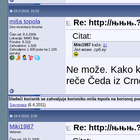
23.4.2010, 16:32
miša topola
Re: http://њњњ.
Deo inventara foruma
Citat:
Član od: 9.4.2009.
Lokacija: MMO Bay
Poruke: 8.310
Miki1987
kaže:
Zahvalnice: 1.028
Јел може .срб.еу
Zahvaljeno 1.400 puta na 1.155
poruka
Ne može. Kako k
reče Čeda iz Crn
Sledeći korisnik se zahvaljuje korisniku
miša topola
na korisnoj por
Sayonara
(6.4.2011)
24.4.2010, 3:20
Miki1987
Re: http://њњњ.
Veteran
Član od: 19.11.2005.