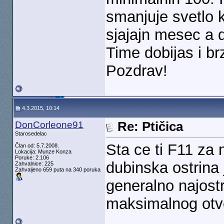
smanjuje svetlo k
sjajajn mesec a do
Time dobijas i br
Pozdrav!
4.3.2015, 10:14
DonCorleone91
Re: Ptičica
Starosedelac
Sta ce ti F11 z
Član od: 5.7.2008.
Lokacija: Munze Konza
Poruke: 2.106
dubinska ostrina 
Zahvalnice: 225
Zahvaljeno 659 puta na 340 poruka
generalno najostr
maksimalnog otv