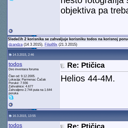
nešto fotografija
objektiva pa treba
Sledećih 2 korisnika se zahvaljuje korisniku todos na korisnoj poru
dzandza
(14.3.2015),
Filip89x
(21.3.2015)
14.3.2015, 2:46
todos
Re: Ptičica
Deo inventara foruma
Helios 44-4M.
Član od: 9.12.2005.
Lokacija: Parmenac Čačak
Poruke: 7.936
Zahvalnice: 4.677
Zahvaljeno 2.744 puta na 1.644
poruka
16.3.2015, 13:55
todos
Re: Ptičica