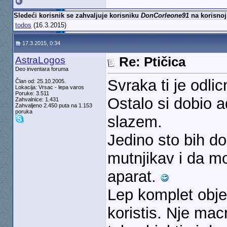
Sledeći korisnik se zahvaljuje korisniku
DonCorleone91
na korisnoj
todos
(16.3.2015)
17.3.2015, 0:34
AstraLogos
Re: Ptičica
Deo inventara foruma
Svraka ti je odli
Član od: 25.10.2005.
Lokacija: Vrsac - lepa varos
Poruke: 3.511
Ostalo si dobio 
Zahvalnice: 1.431
Zahvaljeno 2.450 puta na 1.153
poruka
slazem.
Jedino sto bih d
mutnjikav i da mo
aparat.
Lep komplet objek
koristis. Nje ma