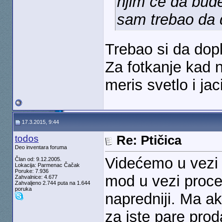
njim ce da bude
sam trebao da 
Trebao si da dopl
Za fotkanje kad 
meris svetlo i ja
17.3.2015, 9:44
todos
Re: Ptičica
Deo inventara foruma
Videćemo u vezi 
Član od: 9.12.2005.
Lokacija: Parmenac Čačak
Poruke: 7.936
mod u vezi procen
Zahvalnice: 4.677
Zahvaljeno 2.744 puta na 1.644
poruka
napredniji. Ma a
za iste pare prod