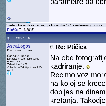
parametre da obr
Sledeći korisnik se zahvaljuje korisniku
todos
na korisnoj poruci:
Filip89x
(21.3.2015)
10.3.2015, 16:06
AstraLogos
Re: Ptičica
Deo inventara foruma
Na obe fotografi
Član od: 25.10.2005.
Lokacija: Vrsac - lepa varos
Poruke: 3.511
kadriranje.
Zahvalnice: 1.431
Zahvaljeno 2.450 puta na 1.153
poruka
Recimo voz mora 
na kojoj se krec
dobijas na dinam
kretanja. Takodj