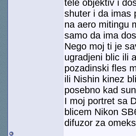
tele objektiv i d
shuter i da imas
na aero mitingu 
samo da ima dosta
Nego moj ti je sa
ugradjeni blic il
pozadinski fles 
ili Nishin kinez b
posebno kad sunc
I moj portret sa 
blicem Nikon SB
difuzor za omeks