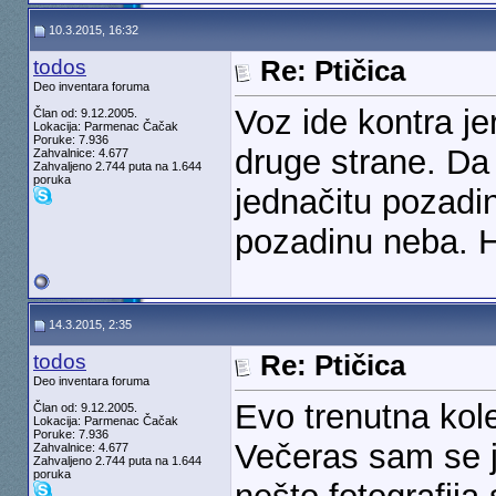
10.3.2015, 16:32
todos
Re: Ptičica
Deo inventara foruma
Voz ide kontra j
Član od: 9.12.2005.
Lokacija: Parmenac Čačak
Poruke: 7.936
druge strane. Da
Zahvalnice: 4.677
Zahvaljeno 2.744 puta na 1.644
poruka
jednačitu pozadi
pozadinu neba. Hv
14.3.2015, 2:35
todos
Re: Ptičica
Deo inventara foruma
Evo trenutna kol
Član od: 9.12.2005.
Lokacija: Parmenac Čačak
Poruke: 7.936
Večeras sam se j
Zahvalnice: 4.677
Zahvaljeno 2.744 puta na 1.644
poruka