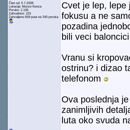
Cvet je lep, lepe 
Član od: 5.7.2008.
Lokacija: Munze Konza
Poruke: 2.106
fokusu a ne samo
Zahvalnice: 225
Zahvaljeno 659 puta na 340 poruka
pozadina jednoboj
bili veci balonci
Vranu si kropova
ostrinu? i dizao 
telefonom
Ova poslednja j
zanimljivih detalj
luta oko svuda 