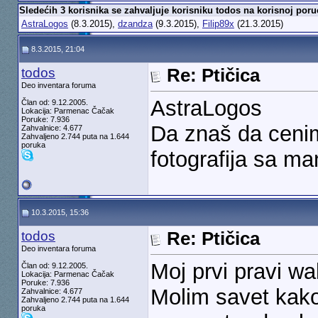
Sledećih 3 korisnika se zahvaljuje korisniku todos na korisnoj poru
AstraLogos
(8.3.2015),
dzandza
(9.3.2015),
Filip89x
(21.3.2015)
8.3.2015, 21:04
todos
Re: Ptičica
Deo inventara foruma
AstraLogos
Član od: 9.12.2005.
Lokacija: Parmenac Čačak
Poruke: 7.936
Da znaš da cenim
Zahvalnice: 4.677
Zahvaljeno 2.744 puta na 1.644
poruka
fotografija sa ma
10.3.2015, 15:36
todos
Re: Ptičica
Deo inventara foruma
Moj prvi pravi wa
Član od: 9.12.2005.
Lokacija: Parmenac Čačak
Poruke: 7.936
Molim savet kako
Zahvalnice: 4.677
Zahvaljeno 2.744 puta na 1.644
poruka