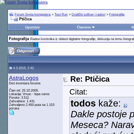
Forum Sveta kompjutera
>
Test Run
>
Grafički softver i radovi
>
Fotografija
Ptičica
Uputstvo
Članstvo
K
Fotografija
Radovi korisnika iz oblasti digitalne fotografije, diskusija na temu fotografi
4.3.2015, 2:42
AstraLogos
Re: Ptičica
Deo inventara foruma
Citat:
Član od: 25.10.2005.
Lokacija: Vrsac - lepa varos
Poruke: 3.511
todos
kaže:
Zahvalnice: 1.431
Zahvaljeno 2.450 puta na 1.153
poruka
Dakle postoje 
Meseca? Naravn