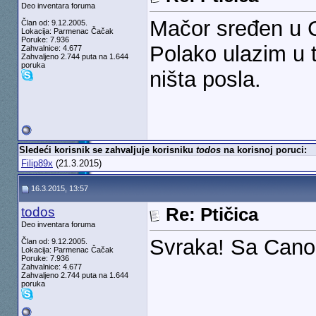
Deo inventara foruma
Mačor sređen u 
Član od: 9.12.2005.
Lokacija: Parmenac Čačak
Poruke: 7.936
Polako ulazim u 
Zahvalnice: 4.677
Zahvaljeno 2.744 puta na 1.644
poruka
ništa posla.
Sledeći korisnik se zahvaljuje korisniku
todos
na korisnoj poruci:
Filip89x
(21.3.2015)
16.3.2015, 13:57
todos
Re: Ptičica
Deo inventara foruma
Svraka! Sa Can
Član od: 9.12.2005.
Lokacija: Parmenac Čačak
Poruke: 7.936
Zahvalnice: 4.677
Zahvaljeno 2.744 puta na 1.644
poruka