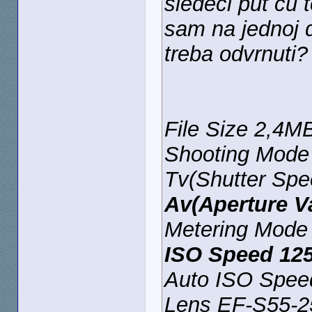
sledeći put ću
sam na jednoj 
treba odvrnuti?
File Size 2,4M
Shooting Mode 
Tv(Shutter Spe
Av(Aperture Va
Metering Mode 
ISO Speed 12
Auto ISO Spe
Lens EF-S55-25