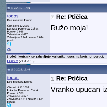
16.3.2015, 15:59
todos
Re: Ptičica
Deo inventara foruma
Ružo moja!
Član od: 9.12.2005.
Lokacija: Parmenac Čačak
Poruke: 7.936
Zahvalnice: 4.677
Zahvaljeno 2.744 puta na 1.644
poruka
Sledeći korisnik se zahvaljuje korisniku
todos
na korisnoj poruci:
Filip89x
(21.3.2015)
16.3.2015, 16:46
todos
Re: Ptičica
Deo inventara foruma
Vranko upucan iz
Član od: 9.12.2005.
Lokacija: Parmenac Čačak
Poruke: 7.936
Zahvalnice: 4.677
Zahvaljeno 2.744 puta na 1.644
poruka