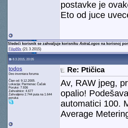
postavke je ovak
Eto od juce uvec
Sledeći korisnik se zahvaljuje korisniku
AstraLogos
na korisnoj por
Filip89x
(21.3.2015)
8.3.2015, 20:05
todos
Re: Ptičica
Deo inventara foruma
Av, RAW jpeg, pr
Član od: 9.12.2005.
Lokacija: Parmenac Čačak
Poruke: 7.936
opalio! Podešava
Zahvalnice: 4.677
Zahvaljeno 2.744 puta na 1.644
poruka
automatici 100.
Average Meterin