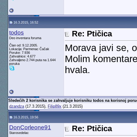
16.3.2015, 16:52
todos
Re: Ptičica
Deo inventara foruma
Morava javi se,
Član od: 9.12.2005.
Lokacija: Parmenac Čačak
Poruke: 7.936
Molim komentare 
Zahvalnice: 4.677
Zahvaljeno 2.744 puta na 1.644
poruka
hvala.
Sledećih 2 korisnika se zahvaljuje korisniku todos na korisnoj poru
dzandza
(17.3.2015),
Filip89x
(21.3.2015)
16.3.2015, 19:56
DonCorleone91
Re: Ptičica
Starosedelac