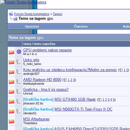
Forum Sveta kompjutera
>
Tagovi
Teme sa tagom
gpu
Uputstvo
Članstvo
Kale
Teme sa tagom
gpu
tema / temu započeo
GPU problemi nakon repaste
M-a-r-k-o
Usko grlo
5_neki_tamo
Koju graficku uz sledecu konfiguraciju?Molim za pomoc
(
1
2
)
andrejic007
AMD Radeon HD 8000
(
1
2
3
)
thebluephoenix
Graficka - Ima li joj spasa?
Unreal
[Grafička kartica]
MSI GTX460 1GB Hawk
(
1
2
3
4
5
)
pharaon.92.bc
[Grafička kartica]
MSI N560GTX-Ti Twin Frozr II OC
nikolas61
MSI Afterburner
Thaedass
[Grafička kartica]
ASUS EAH6850 DirectCU/2DIS/1GD5 Rade