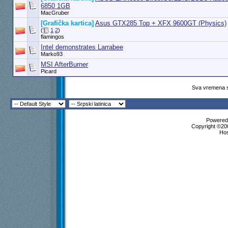
6850 1GB
MacGruber
[Grafička kartica]
Asus GTX285 Top + XFX 9600GT (Physics)
(
1
2
)
flamingos
Intel demonstrates Larrabee
Marko93
MSI AfterBurner
Picard
Sva vremena s
Powered 
Copyright ©200
Ho