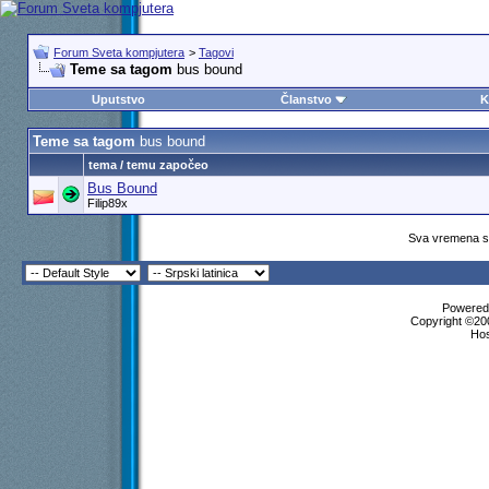
Forum Sveta kompjutera
>
Tagovi
Teme sa tagom
bus bound
Uputstvo
Članstvo
K
Teme sa tagom
bus bound
tema / temu započeo
Bus Bound
Filip89x
Sva vremena su
Powered 
Copyright ©200
Ho