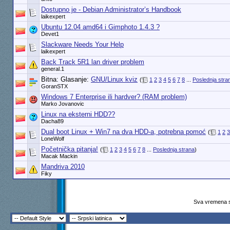
Dostupno je - Debian Administrator’s Handbook
laikexpert
Ubuntu 12.04 amd64 i Gimphoto 1.4.3 ?
Devet1
Slackware Needs Your Help
laikexpert
Back Track 5R1 lan driver problem
general.1
Bitna: Glasanje:
GNU/Linux kviz
(
1
2
3
4
5
6
7
8
...
Poslednja stra
GoranSTX
Windows 7 Enterprise ili hardver? (RAM problem)
Marko Jovanovic
Linux na eksterni HDD??
Dacha89
Dual boot Linux + Win7 na dva HDD-a, potrebna pomoć
(
1
2
3
LoneWolf
Početnička pitanja!
(
1
2
3
4
5
6
7
8
...
Poslednja strana
)
Macak Mackin
Mandriva 2010
Fiky
Sva vremena s