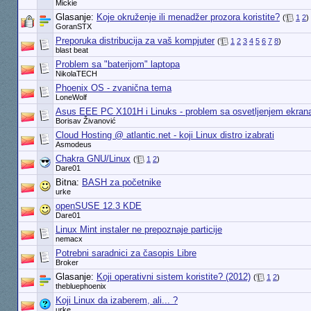
Mickie
Glasanje:
Koje okruženje ili menadžer prozora koristite?
(
1
2
)
GoranSTX
Preporuka distribucija za vaš kompjuter
(
1
2
3
4
5
6
7
8
)
blast beat
Problem sa "baterijom" laptopa
NikolaTECH
Phoenix OS - zvanična tema
LoneWolf
Asus EEE PC X101H i Linuks - problem sa osvetljenjem ekran
Borisav Živanović
Cloud Hosting @ atlantic.net - koji Linux distro izabrati
Asmodeus
Chakra GNU/Linux
(
1
2
)
Dare01
Bitna:
BASH za početnike
urke
openSUSE 12.3 KDE
Dare01
Linux Mint instaler ne prepoznaje particije
nemacx
Potrebni saradnici za časopis Libre
Broker
Glasanje:
Koji operativni sistem koristite? (2012)
(
1
2
)
thebluephoenix
Koji Linux da izaberem, ali... ?
urke