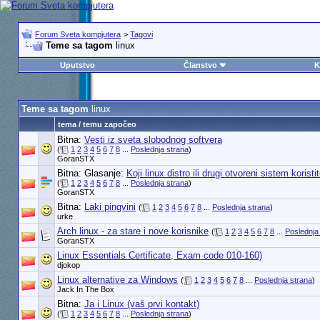
Forum Sveta kompjutera
>
Tagovi
Teme sa tagom
linux
Uputstvo
Članstvo
K
Teme sa tagom
linux
tema / temu započeo
Bitna:
Vesti iz sveta slobodnog softvera
(
1
2
3
4
5
6
7
8
...
Poslednja strana
)
GoranSTX
Bitna: Glasanje:
Koji linux distro ili drugi otvoreni sistem koristi
(
1
2
3
4
5
6
7
8
...
Poslednja strana
)
GoranSTX
Bitna:
Laki pingvini
(
1
2
3
4
5
6
7
8
...
Poslednja strana
)
urke
Arch linux - za stare i nove korisnike
(
1
2
3
4
5
6
7
8
...
Poslednja
GoranSTX
Linux Essentials Certificate, Exam code 010-160)
djokop
Linux alternative za Windows
(
1
2
3
4
5
6
7
8
...
Poslednja strana
)
Jack In The Box
Bitna:
Ja i Linux (vaš prvi kontakt)
(
1
2
3
4
5
6
7
8
...
Poslednja strana
)