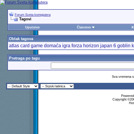
Forum Sveta kompjutera
Tagovi
Uputstvo
Članstvo
K
Oblak tagova
atlas
card game
domaća igra
forza horizon japan 6
goblin
k
Pretraga po tagu
Sva vremena su
Powered 
Copyright ©200
Ho