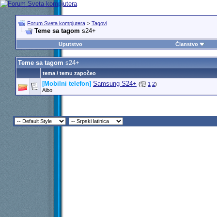
Forum Sveta kompjutera
>
Tagovi
Teme sa tagom
s24+
Uputstvo
Članstvo
Teme sa tagom
s24+
tema / temu započeo
[Mobilni telefon]
Samsung S24+
(
1
2
)
Aibo