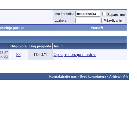
ime korisnika
Zapamti me!
Lozinka
anašnje poruke
Pretraži
Odgovora
Broj pregleda
forum
15:27
23
113.071
Opisi, recenzije i testovi
ibo
Kontaktirajte nas
-
Svet kompjutera
-
Arhiva
-
Vrh