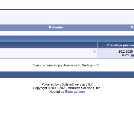
Kalendar
D
Poslednja poruka
20.2.2026
autor:
A
Sva vremena su po Griniču +2 h. Sada je
2:21
.
Powered by vBulletin® verzija 3.8.7
Copyright ©2000–2026, vBulletin Solutions, Inc.
Hosted by
Beograd.com