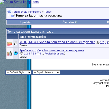
Forum Sveta kompjutera
>
Tagovi
Teme sa tagom
јавна расправа
Uputstvo
Članstvo
K
Teme sa tagom
јавна расправа
tema / temu započeo
MTID, MTU i SK: Šta nam treba za dobru eTrgovinu?
(
1
2
3
4
Dukes
Треба ли Србији ћирилични интернет домен
(
1
2
3
4
5
6
7
8
...
Poslednja strana
)
VojaM
Sva vremena s
Powered 
Copyright ©200
Ho