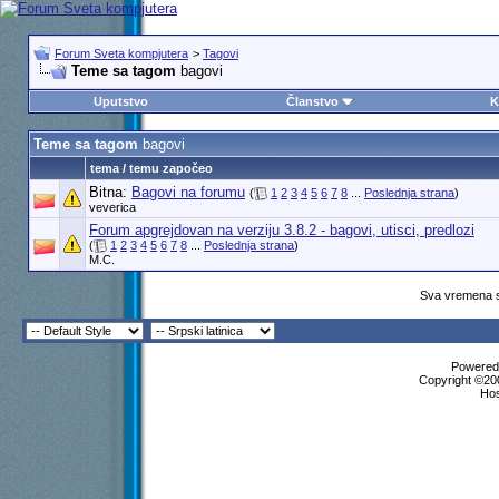
Forum Sveta kompjutera
>
Tagovi
Teme sa tagom
bagovi
Uputstvo
Članstvo
K
Teme sa tagom
bagovi
tema / temu započeo
Bitna:
Bagovi na forumu
(
1
2
3
4
5
6
7
8
...
Poslednja strana
)
veverica
Forum apgrejdovan na verziju 3.8.2 - bagovi, utisci, predlozi
(
1
2
3
4
5
6
7
8
...
Poslednja strana
)
M.C.
Sva vremena s
Powered 
Copyright ©200
Ho