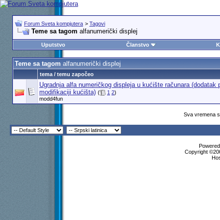
Forum Sveta kompjutera
>
Tagovi
Teme sa tagom
alfanumerički displej
Uputstvo
Članstvo
K
Teme sa tagom
alfanumerički displej
tema / temu započeo
Ugradnja alfa numeričkog displeja u kućište računara (dodatak p
modifikaciji kućišta)
(
1
2
)
modd4fun
Sva vremena su
Powered 
Copyright ©200
Ho