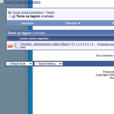
Forum Sveta kompjutera
>
Tagovi
Teme sa tagom
клипови
Uputstvo
Članstvo
K
Teme sa tagom
клипови
tema / temu započeo
Smešni, interesantni video klipovi
(
1
2
3
4
5
6
7
8
...
Poslednja str
bobi
Sva vremena s
Powered 
Copyright ©200
Ho