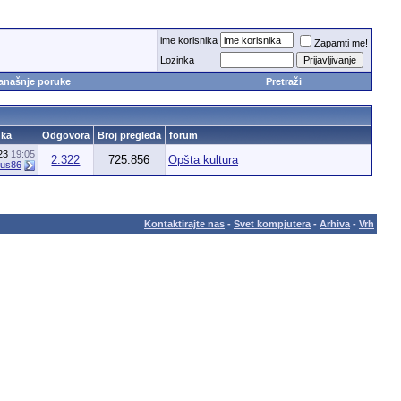
ime korisnika
Zapamti me!
Lozinka
anašnje poruke
Pretraži
uka
Odgovora
Broj pregleda
forum
023
19:05
2.322
725.856
Opšta kultura
rus86
Kontaktirajte nas
-
Svet kompjutera
-
Arhiva
-
Vrh