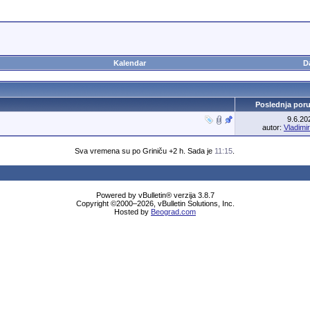
Kalendar
D
Poslednja por
9.6.2
autor:
Vladimi
Sva vremena su po Griniču +2 h. Sada je
11:15
.
Powered by vBulletin® verzija 3.8.7
Copyright ©2000–2026, vBulletin Solutions, Inc.
Hosted by
Beograd.com