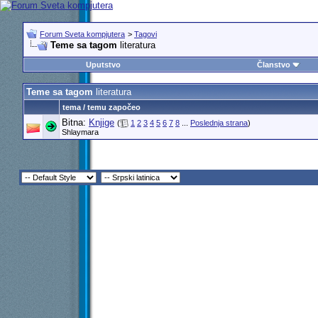
Forum Sveta kompjutera
>
Tagovi
Teme sa tagom
literatura
Uputstvo
Članstvo
Teme sa tagom
literatura
tema / temu započeo
Bitna:
Knjige
(
1
2
3
4
5
6
7
8
...
Poslednja strana
)
Shlaymara