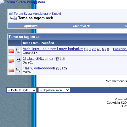
Forum Sveta kompjutera
>
Tagovi
Teme sa tagom
arch
Uputstvo
Članstvo
K
Teme sa tagom
arch
tema / temu započeo
Arch linux - za stare i nove korisnike
(
1
2
3
4
5
6
7
8
...
Poslednja
GoranSTX
Chakra GNU/Linux
(
1
2
)
Dare01
Flash, ooh-ooooooh
(
1
2
)
bvitnik
Sva vremena su
Powered 
Copyright ©200
Ho