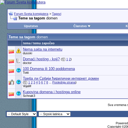
Forum Sveta kompjutera
>
Tagovi
Teme sa tagom
domen
Uputstvo
Članstvo
K
Teme sa tagom
domen
tema / temu započeo
Nema sajta na internetu
dusski
Domaći hosting - koji?
(
1
2
)
doctor
100 Domena ili 100 poddomena
Totti
Треба ли Србији ћирилични интернет домен
(
1
2
3
4
5
6
7
8
...
Poslednja strana
)
VojaM
Kupovina domena i hostinga online
Schnak3
Sva vremena s
Powered 
Copyright ©200