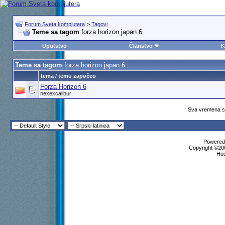
Forum Sveta kompjutera
>
Tagovi
Teme sa tagom
forza horizon japan 6
Uputstvo
Članstvo
K
Teme sa tagom
forza horizon japan 6
tema / temu započeo
Forza Horizon 6
nexexcalibur
Sva vremena su
Powered 
Copyright ©200
Ho