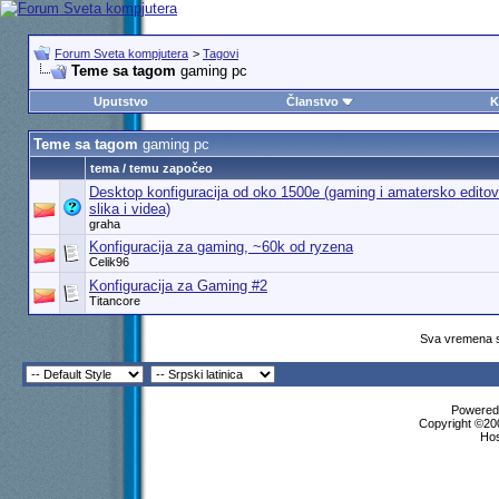
Forum Sveta kompjutera
>
Tagovi
Teme sa tagom
gaming pc
Uputstvo
Članstvo
K
Teme sa tagom
gaming pc
tema / temu započeo
Desktop konfiguracija od oko 1500e (gaming i amatersko editov
slika i videa)
graha
Konfiguracija za gaming, ~60k od ryzena
Celik96
Konfiguracija za Gaming #2
Titancore
Sva vremena s
Powered 
Copyright ©200
Ho