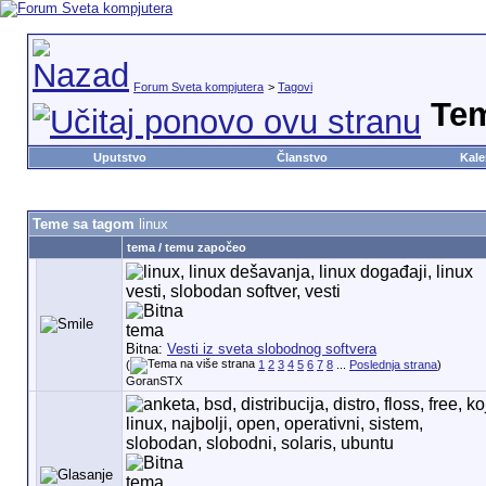
Forum Sveta kompjutera
>
Tagovi
Te
Uputstvo
Članstvo
Kale
Teme sa tagom
linux
tema / temu započeo
Bitna:
Vesti iz sveta slobodnog softvera
(
1
2
3
4
5
6
7
8
...
Poslednja strana
)
GoranSTX