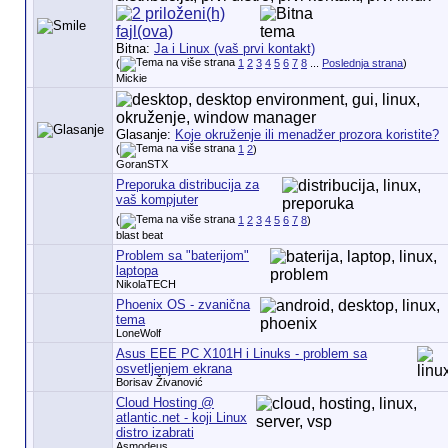
Bitna:
Ja i Linux (vaš prvi kontakt)
(
1
2
3
4
5
6
7
8
...
Poslednja strana
)
Mickie
Glasanje:
Koje okruženje ili menadžer prozora koristite?
(
1
2
)
GoranSTX
Preporuka distribucija za
vaš kompjuter
(
1
2
3
4
5
6
7
8
)
blast beat
Problem sa "baterijom"
laptopa
NikolaTECH
Phoenix OS - zvanična
tema
LoneWolf
Asus EEE PC X101H i Linuks - problem sa
osvetljenjem ekrana
Borisav Živanović
Cloud Hosting @
atlantic.net - koji Linux
distro izabrati
Asmodeus