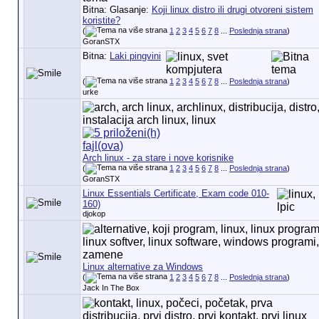
Bitna: Glasanje:
Koji linux distro ili drugi otvoreni sistem
koristite?
(
1
2
3
4
5
6
7
8
...
Poslednja strana
)
GoranSTX
Bitna:
Laki pingvini
(
1
2
3
4
5
6
7
8
...
Poslednja strana
)
urke
Arch linux - za stare i nove korisnike
(
1
2
3
4
5
6
7
8
...
Poslednja strana
)
GoranSTX
Linux Essentials Certificate, Exam code 010-
160)
djokop
Linux alternative za Windows
(
1
2
3
4
5
6
7
8
...
Poslednja strana
)
Jack In The Box