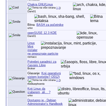
Chakra GNU/Linux
(
1
2
)
Dare01
Bitna:
BASH za početnike
urke
openSUSE 12.3 KDE
Dare01
Linux
Mint
instaler
ne prepoznaje particije
nemacx
Potrebni saradnici za
časopis Libre
Broker
Glasanje:
Koji operativni
sistem koristite? (2012)
(
1
2
)
thebluephoenix
Koji Linux da
izaberem, ali... ?
urke
Dostupno je - Debian
Administrator’s Handbook