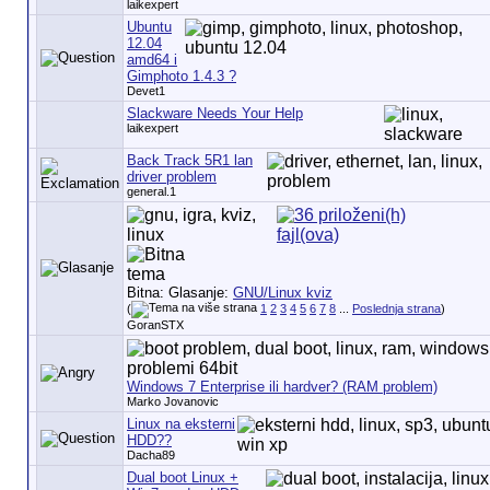
laikexpert
Ubuntu
12.04
amd64 i
Gimphoto 1.4.3 ?
Devet1
Slackware Needs Your Help
laikexpert
Back Track 5R1 lan
driver problem
general.1
Bitna: Glasanje:
GNU/Linux kviz
(
1
2
3
4
5
6
7
8
...
Poslednja strana
)
GoranSTX
Windows 7 Enterprise ili hardver? (RAM problem)
Marko Jovanovic
Linux na eksterni
HDD??
Dacha89
Dual boot Linux +