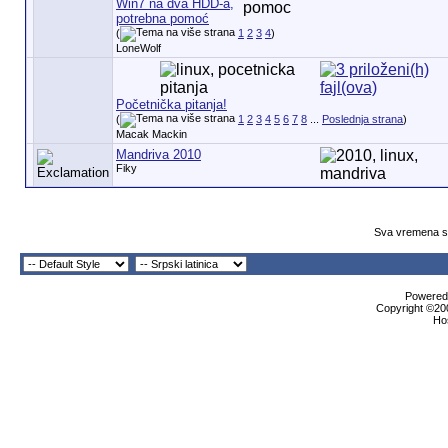
Win7 na dva HDD-a,
potrebna pomoć
(
1
2
3
4
)
LoneWolf
Početnička pitanja!
(
1
2
3
4
5
6
7
8
...
Poslednja strana
)
Macak Mackin
Mandriva 2010
Fiky
Sva vremena su
Powered 
Copyright ©200
Ho