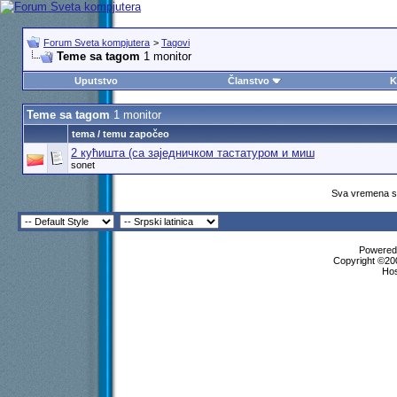
Forum Sveta kompjutera
>
Tagovi
Teme sa tagom
1 monitor
Uputstvo
Članstvo
K
Teme sa tagom
1 monitor
tema / temu započeo
2 кућишта (са заједничком тастатуром и миш
sonet
Sva vremena su
Powered 
Copyright ©200
Ho