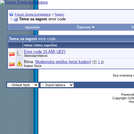
Forum Sveta kompjutera
>
Tagovi
Teme sa tagom
error code
Uputstvo
Članstvo
K
Teme sa tagom
error code
tema / temu započeo
Error code 15 AMI UEFI
SlobodanVidovic
Bitna:
Modemske greške (error kodovi)
(
1
2
)
Kaiser Soze
Sva vremena s
Powered 
Copyright ©200
Ho