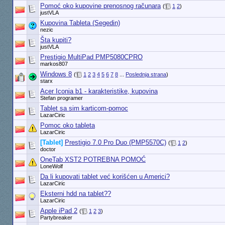
Pomoć oko kupovine prenosnog računara
(
1
2
)
justVLA
Kupovina Tableta (Segedin)
nezic
Šta kupiti?
justVLA
Prestigio MultiPad PMP5080CPRO
markos807
Windows 8
(
1
2
3
4
5
6
7
8
...
Poslednja strana
)
starx
Acer Iconia b1 - karakteristike, kupovina
Stefan programer
Tablet sa sim karticom-pomoc
LazarCiric
Pomoc oko tableta
LazarCiric
[Tablet]
Prestigio 7.0 Pro Duo (PMP5570C)
(
1
2
)
doctor
OneTab XST2 POTREBNA POMOĆ
LoneWolf
Da li kupovati tablet već korišćen u Americi?
LazarCiric
Eksterni hdd na tablet??
LazarCiric
Apple iPad 2
(
1
2
3
)
Partybreaker