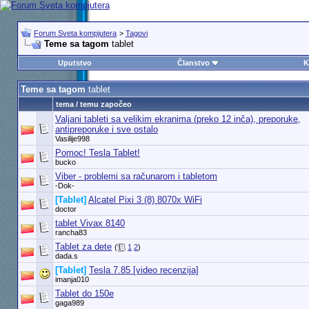
Forum Sveta kompjutera
>
Tagovi
Teme sa tagom
tablet
Uputstvo
Članstvo
K
Teme sa tagom
tablet
tema / temu započeo
Valjani tableti sa velikim ekranima (preko 12 inča), preporuke,
antipreporuke i sve ostalo
Vasilije998
Pomoc! Tesla Tablet!
bucko
Viber - problemi sa računarom i tabletom
-Dok-
[Tablet]
Alcatel Pixi 3 (8) 8070x WiFi
doctor
tablet Vivax 8140
rancha83
Tablet za dete
(
1
2
)
dada.s
[Tablet]
Tesla 7.85 [video recenzija]
imanja010
Tablet do 150e
gaga989