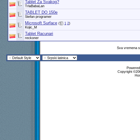
Tablet Za Svakog?
TrlaBabaLan
TABLET DO 150e
Stefan programer
Microsoft Surface
(
1
2
)
Kojic_M
Tablet Racunari
reckoner
Sva vremena su
Powered 
Copyright ©200
Ho